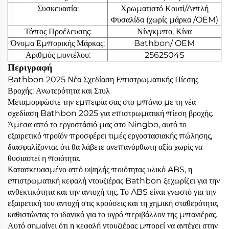
Συσκευασία:
Χρωματιστό Κουτί/Διπλή
Φυσαλίδα (χωρίς μάρκα /OEM)
Τόπος Προέλευσης:
Νίνγκμπο, Κίνα
Όνομα Εμπορικής Μάρκας:
Bathbon/ OEM
Αριθμός μοντέλου:
2562504S
Περιγραφή
Bathbon 2025 Νέα Σχεδίαση Επιστρωματικής Πίεσης
Βροχής: Ανωτερότητα και Στυλ
Μεταμορφώστε την εμπειρία σας στο μπάνιο με τη νέα
σχεδίαση Bathbon 2025 για επιστρωματική πίεση βροχής.
Άμεσα από το εργοστάσιό μας στο Ningbo, αυτό το
εξαιρετικό προϊόν προσφέρει τιμές εργοστασιακής πώλησης,
διασφαλίζοντας ότι θα λάβετε ανεπανόρθωτη αξία χωρίς να
θυσιαστεί η ποιότητα.
Κατασκευασμένο από υψηλής ποιότητας υλικό ABS, η
επιστρωματική κεφαλή ντουζιέρας Bathbon ξεχωρίζει για την
ανθεκτικότητα και την αντοχή της. Το ABS είναι γνωστό για την
εξαιρετική του αντοχή στις κρούσεις και τη χημική σταθερότητα,
καθιστώντας το ιδανικό για το υγρό περιβάλλον της μπανιέρας.
Αυτό σημαίνει ότι η κεφαλή ντουζιέρας μπορεί να αντέχει στην