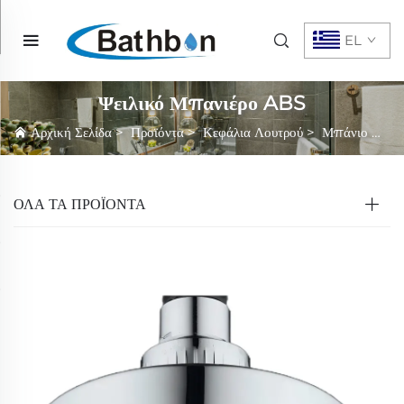
EL
Ψειλικό Μπανιέρο ABS
Αρχική Σελίδα
>
Προϊόντα
>
Κεφάλια Λουτρού
>
Μπάνιο Με Νερό Βροχής
ΌΛΑ ΤΑ ΠΡΟΪΟΝΤΑ