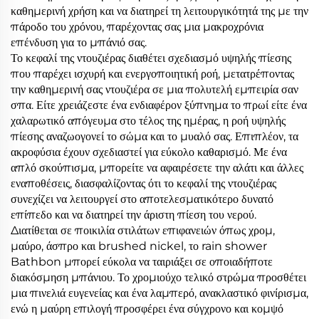
καθημερινή χρήση και να διατηρεί τη λειτουργικότητά της με την
πάροδο του χρόνου, παρέχοντας σας μια μακροχρόνια
επένδυση για το μπάνιό σας.
Το κεφαλί της ντουζιέρας διαθέτει σχεδιασμό υψηλής πίεσης
που παρέχει ισχυρή και ενεργοποιητική ροή, μετατρέποντας
την καθημερινή σας ντουζιέρα σε μια πολυτελή εμπειρία σαν
σπα. Είτε χρειάζεστε ένα ενδιαφέρον ξύπνημα το πρωί είτε ένα
χαλαρωτικό απόγευμα στο τέλος της ημέρας, η ροή υψηλής
πίεσης αναζωογονεί το σώμα και το μυαλό σας. Επιπλέον, τα
ακροφύσια έχουν σχεδιαστεί για εύκολο καθαρισμό. Με ένα
απλό σκούπισμα, μπορείτε να αφαιρέσετε την αλάτι και άλλες
εναποθέσεις, διασφαλίζοντας ότι το κεφαλί της ντουζιέρας
συνεχίζει να λειτουργεί στο αποτελεσματικότερο δυνατό
επίπεδο και να διατηρεί την άριστη πίεση του νερού.
Διατίθεται σε ποικιλία στιλάτων επιφανειών όπως χρομ,
μαύρο, άσπρο και brushed nickel, το rain shower
Bathbon μπορεί εύκολα να ταιριάξει σε οποιαδήποτε
διακόσμηση μπάνιου. Το χρομιούχο τελικό στρώμα προσθέτει
μια πινελιά ευγενείας και ένα λαμπερό, ανακλαστικό φινίρισμα,
ενώ η μαύρη επιλογή προσφέρει ένα σύγχρονο και κομψό