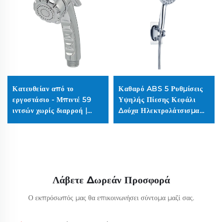
Κατευθείαν από το
Καθαρό ABS 5 Ρυθμίσεις
εργοστάσιο - Μπιντέ 59
Υψηλής Πίεσης Κεφάλι
ιντσών χωρίς διαρροή |
Δούχα Ηλεκτρολάτσισμα
Πιεστικό ντουζάκι 100PSI
Υπερβολικά Παχύ Διαρκές
(Φιλικό σχέδιο για
Σιλικόνη Αντι-Φράγμα
μουσουλμάνους)
Σταγόνες για Εύκολο
Καθαρισμό
Λάβετε Δωρεάν Προσφορά
Ο εκπρόσωπός μας θα επικοινωνήσει σύντομα μαζί σας.