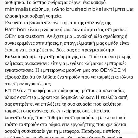
αισθητικό. Το άσπρο φινίρισμα φέρνει ένα καθαρό,
minimalist αίσθημα, ενώ το brushed nickel εκπέμπει μια
κλασική και σοβαρή γοητεία.
Ένα από τα βασικά πλεονεκτήματα της επιλογής της
Bathbon είναι η εξαιρετική μας δυνατότητα στις υπηρεσίες
OEM και custom. Αν έχετε μια μοναδική ιδέα σχεδίασης ή
συγκεκριμένες απαιτήσεις, η επαγγελματική μας ομάδα είναι
έτοιμη να μετατρέψει τις ιδέες σας σε πραγματικότητα.
Καλωσορίζουμε έργα προσαρμογής, είτε πρόκειται για μικρής
κλίμακας ανακαινίσεις είτε για μεγάλης κλίμακας εμπορικές
εγκαταστάσεις. Η εμπειρογνωμοσύνη μας στο OEM/ODM
εξασφαλίζει ότι θα λάβετε ένα προϊόν που να ταιριάζει απόλυτα
στις προδιαγραφές σας.
Επιπλέον, προσφέρουμε διάφορους τρόπους συσκευασίας
υλικών σούπερ μάρκετ και δομικών υλικών. Η ευελιξία αυτή
σας επιτρέπει να επιλέξετε τη συσκευασία που καλύτερα
ταιριάζει στις ανάγκες της επιχείρησής σας, είτε είστε
λιανοπωλητής που επιθυμεί να παρουσιάσει με ελκυστικό
τρόπο το προϊόν στα ράφια, είτε εργολήπτης που χρειάζεται
ασφαλή συσκευασία για τη μεταφορά. Παρέχουμε επίσης
πολλαπλούς συνδυασμούς τιμών, καθιστώντας δυνατή την