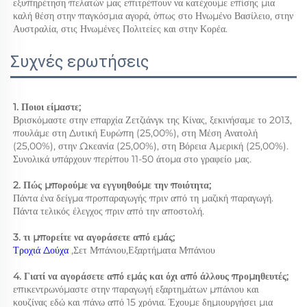
εξυπηρέτηση πελατών μας επιτρέπουν να κατέχουμε επίσης μια 
καλή θέση στην παγκόσμια αγορά, όπως στο Ηνωμένο Βασίλειο, στην 
Αυστραλία, στις Ηνωμένες Πολιτείες και στην Κορέα. 
Συχνές ερωτήσεις
1. Ποιοι είμαστε; 
Βρισκόμαστε στην επαρχία Ζετζιάνγκ της Κίνας, ξεκινήσαμε το 2013, 
πουλάμε στη Δυτική Ευρώπη (25,00%), στη Μέση Ανατολή 
(25,00%), στην Ωκεανία (25,00%), στη Βόρεια Αμερική (25,00%). 
Συνολικά υπάρχουν περίπου 11-50 άτομα στο γραφείο μας. 
2. Πώς μπορούμε να εγγυηθούμε την ποιότητα; 
Πάντα ένα δείγμα προπαραγωγής πριν από τη μαζική παραγωγή. 
Πάντα τελικός έλεγχος πριν από την αποστολή. 
3. τι μπορείτε να αγοράσετε από εμάς;   
Τροχιά Δούχα 
,Σετ Μπάνιου,Εξαρτήματα Μπάνιου 
4. Γιατί να αγοράσετε από εμάς και όχι από άλλους προμηθευτές; 
επικεντρωνόμαστε στην παραγωγή εξαρτημάτων μπάνιου και 
κουζίνας εδώ και πάνω από 15 χρόνια. Έχουμε δημιουργήσει μια 