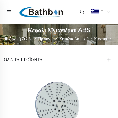
EL
Κεφάλι Μπανιέρου ABS
Αρχική Σελίδα
>
Προϊόντα
>
Κεφάλια Λουτρού
>
Κασετόφωνο Μπάνιο
ΌΛΑ ΤΑ ΠΡΟΪΟΝΤΑ