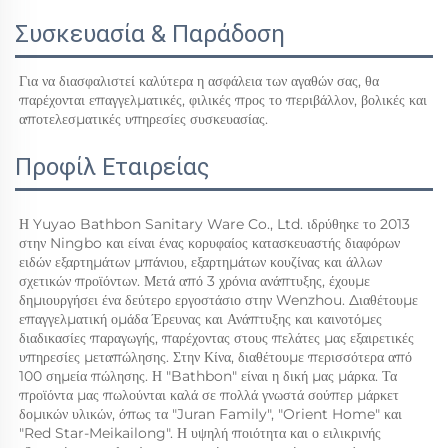
Συσκευασία & Παράδοση
Για να διασφαλιστεί καλύτερα η ασφάλεια των αγαθών σας, θα 
παρέχονται επαγγελματικές, φιλικές προς το περιβάλλον, βολικές και 
αποτελεσματικές υπηρεσίες συσκευασίας.   
Προφίλ Εταιρείας
Η Yuyao Bathbon Sanitary Ware Co., Ltd. ιδρύθηκε το 2013 
στην Ningbo και είναι ένας κορυφαίος κατασκευαστής διαφόρων 
ειδών εξαρτημάτων μπάνιου, εξαρτημάτων κουζίνας και άλλων 
σχετικών προϊόντων. Μετά από 3 χρόνια ανάπτυξης, έχουμε 
δημιουργήσει ένα δεύτερο εργοστάσιο στην Wenzhou. Διαθέτουμε 
επαγγελματική ομάδα Έρευνας και Ανάπτυξης και καινοτόμες 
διαδικασίες παραγωγής, παρέχοντας στους πελάτες μας εξαιρετικές 
υπηρεσίες μεταπώλησης. Στην Κίνα, διαθέτουμε περισσότερα από 
100 σημεία πώλησης. Η "Bathbon" είναι η δική μας μάρκα. Τα 
προϊόντα μας πωλούνται καλά σε πολλά γνωστά σούπερ μάρκετ 
δομικών υλικών, όπως τα "Juran Family", "Orient Home" και 
"Red Star-Meikailong". Η υψηλή ποιότητα και ο ειλικρινής 