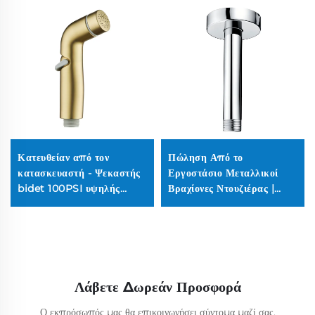
Κατευθείαν από τον
Πώληση Από το
κατασκευαστή - Ψεκαστής
Εργοστάσιο Μεταλλικοί
bidet 100PSI υψηλής
Βραχίονες Ντουζιέρας |
πίεσης | Ματ από μαύρο
Μακριάς Διάρκειας
μέταλλο με κανόνι 59in
Χρωμιούχοι (Χωρίς
(Ανθεκτικό στη σκουριά)
Σκουριά, Ποιότητα
Ξενοδοχείου, Καθολική
Σύνδεση)
Λάβετε Δωρεάν Προσφορά
Ο εκπρόσωπός μας θα επικοινωνήσει σύντομα μαζί σας.