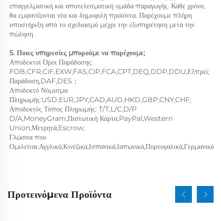
επαγγελματική και αποτελεσματική ομάδα παραγωγής. Κάθε χρόνο, 
θα εμφανίζονται νέα και δημοφιλή προϊόντα. Παρέχουμε πλήρη 
υποστήριξη από το σχεδιασμό μέχρι την εξυπηρέτηση μετά την 
πώληση 
5. Ποιες υπηρεσίες μπορούμε να παρέχουμε; 
Αποδεκτοί Όροι Παράδοσης: 
FOB,CFR,CIF,EXW,FAS,CIP,FCA,CPT,DEQ,DDP,DDU,Εξπρές 
Παράδοση,DAF,DES；   
Αποδεκτό Νόμισμα 
Πληρωμής:USD,EUR,JPY,CAD,AUD,HKD,GBP,CNY,CHF;   
Αποδεκτός Τύπος Πληρωμής: T/T,L/C,D/P 
D/A,MoneyGram,Πιστωτική Κάρτα,PayPal,Western 
Union,Μετρητά,Escrow;   
Γλώσσα που 
Προτεινόμενα Προϊόντα