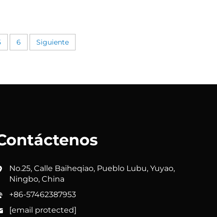
5
6
Siguiente
Contáctenos
No.25, Calle Baiheqiao, Pueblo Lubu, Yuyao,
Ningbo, China
+86-57462387953
[email protected]