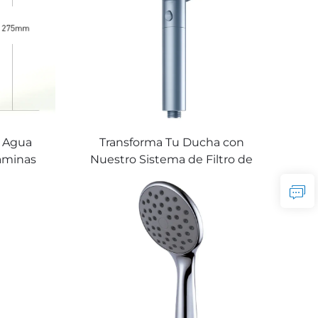
n Agua
Transforma Tu Ducha con
aminas
Nuestro Sistema de Filtro de
jorada
Agua para Ducha de Alta
Vitamina
Eficiencia Filtro de Ducha para
a con
Enjuagues Refrescantes Filtro
an Agua
Ideal para Duchas en Agua
ica en
Dura Eliminando Minerales y
Mejorando la Calidad del Agua