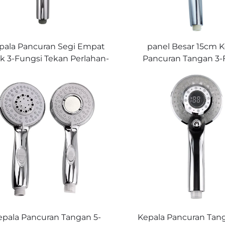
pala Pancuran Segi Empat
panel Besar 15cm K
ak 3-Fungsi Tekan Perlahan-
Pancuran Tangan 3-
ahan untuk Menyesuaikan
Boleh Dilaraskan Seca
Mod Air Saluran Silikon
Liputan Air Luas N
Nikmati Mandian yang
Mandian Menyega
Menyegarkan
epala Pancuran Tangan 5-
Kepala Pancuran Tan