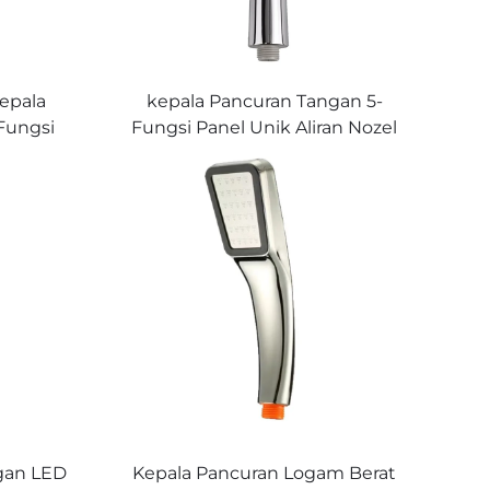
epala
kepala Pancuran Tangan 5-
Fungsi
Fungsi Panel Unik Aliran Nozel
ra Bebas
Silikon untuk Pembersihan
ikmati
Anti-Sumbat yang Mudah
rkan
gan LED
Kepala Pancuran Logam Berat