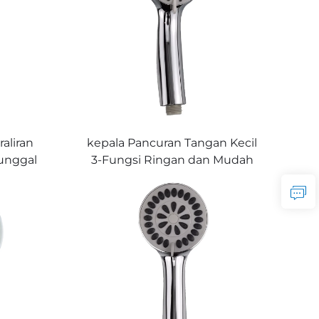
aliran
kepala Pancuran Tangan Kecil
Tunggal
3-Fungsi Ringan dan Mudah
 Terbina
Digunakan Saluran Air Silikon
otoran
Aliran Air Halus
lamat