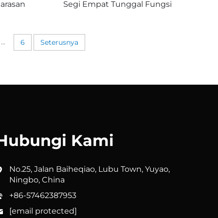
arasan
Segi Empat Tunggal Fungsi
matkan
Tekanan Tinggi Menjimatkan
iran Air
Air Aliran Air Halus Tahan
us
Pecah Tahan Lama Sesuai
...
6
Seterusnya
elesaan
Universal
Hubungi Kami
No.25, Jalan Baiheqiao, Lubu Town, Yuyao,
Ningbo, China
+86-57462387953
[email protected]