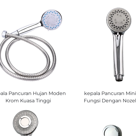
ala Pancuran Hujan Moden
kepala Pancuran Mini
Krom Kuasa Tinggi
Fungsi Dengan Nozel 
njimatkan Air Keluli Tahan
Boleh Laras, Mudah D
rat dan Plastik Pembahagi
dan Dibersihkan, Ali
Pancuran Tangan Mulut
Halus untuk Man
ncuran untuk Faucet Bilik
Menyegarkan