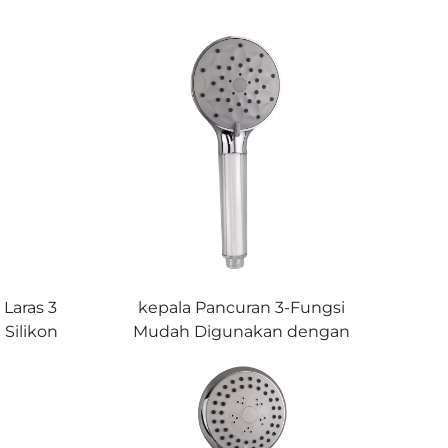
 Laras 3
kepala Pancuran 3-Fungsi
Silikon
Mudah Digunakan dengan
igunakan
Penapis Terbina dalam
ran Air
Memberikan Air Halus untuk
dian
Mandian yang Hebat