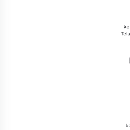
ke
Tol
l
k