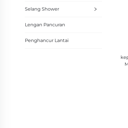
Selang Shower
Lengan Pancuran
Penghancur Lantai
kep
M
Ter
Sec