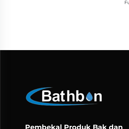
F
Sat
Lu
Pembekal Produk Bak dan