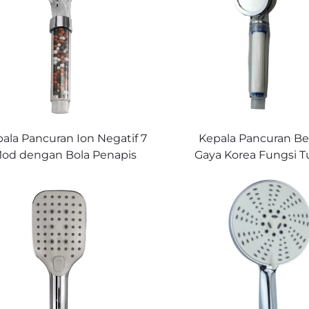
Mandi
ala Pancuran Ion Negatif 7
Kepala Pancuran Ber
od dengan Bola Penapis
Gaya Korea Fungsi 
bina dalam Aliran Air Halus
dengan Penapis Kapas
Lembut Boleh Dilaraskan
dalam Membuang K
ara Bebas Nikmati Mandian
Aliran Air Halus Se
Licin
Digunakan