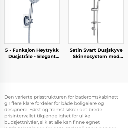
Miljøvennlig Tidslang
Blokkeringsdusjstråler
varighet
for Enkel Rensning
5 - Funksjon Høytrykk
Satin Svart Dusjskyve
Dusjstråle - Elegant
Skinnesystem med
Design, 1.5M
Håndholdt Dusjhode
Metallslange, Enkel -
og Fleksibel Slange
Rensing, Ingen -
Bathbon
Boring Selvfast
Adhesive Bracket
Den varierte prisstrukturen for baderomskabinett
gir flere klare fordeler for både boligeiere og
designere. Først og fremst sikrer det brede
prisintervallet tilgjengelighet for ulike
budsjettnivåer, slik at alle kan finne egnet