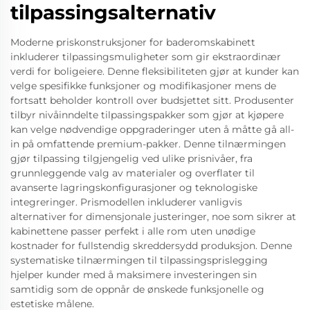
tilpassingsalternativ
Moderne priskonstruksjoner for baderomskabinett
inkluderer tilpassingsmuligheter som gir ekstraordinær
verdi for boligeiere. Denne fleksibiliteten gjør at kunder kan
velge spesifikke funksjoner og modifikasjoner mens de
fortsatt beholder kontroll over budsjettet sitt. Produsenter
tilbyr nivåinndelte tilpassingspakker som gjør at kjøpere
kan velge nødvendige oppgraderinger uten å måtte gå all-
in på omfattende premium-pakker. Denne tilnærmingen
gjør tilpassing tilgjengelig ved ulike prisnivåer, fra
grunnleggende valg av materialer og overflater til
avanserte lagringskonfigurasjoner og teknologiske
integreringer. Prismodellen inkluderer vanligvis
alternativer for dimensjonale justeringer, noe som sikrer at
kabinettene passer perfekt i alle rom uten unødige
kostnader for fullstendig skreddersydd produksjon. Denne
systematiske tilnærmingen til tilpassingsprislegging
hjelper kunder med å maksimere investeringen sin
samtidig som de oppnår de ønskede funksjonelle og
estetiske målene.