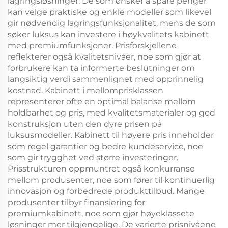
lagringsløsninger. De som ønsker å spare penger
kan velge praktiske og enkle modeller som likevel
gir nødvendig lagringsfunksjonalitet, mens de som
søker luksus kan investere i høykvalitets kabinett
med premiumfunksjoner. Prisforskjellene
reflekterer også kvalitetsnivåer, noe som gjør at
forbrukere kan ta informerte beslutninger om
langsiktig verdi sammenlignet med opprinnelig
kostnad. Kabinett i mellomprisklassen
representerer ofte en optimal balanse mellom
holdbarhet og pris, med kvalitetsmaterialer og god
konstruksjon uten den dyre prisen på
luksusmodeller. Kabinett til høyere pris inneholder
som regel garantier og bedre kundeservice, noe
som gir trygghet ved større investeringer.
Prisstrukturen oppmuntret også konkurranse
mellom produsenter, noe som fører til kontinuerlig
innovasjon og forbedrede produkttilbud. Mange
produsenter tilbyr finansiering for
premiumkabinett, noe som gjør høyeklassete
løsninger mer tilgjengelige. De varierte prisnivåene