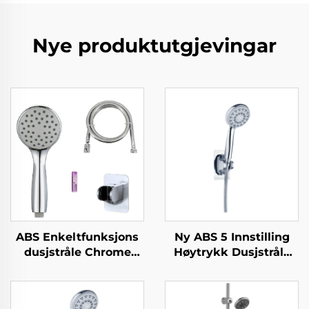
Nye produktutgjevingar
ABS Enkeltfunksjons
Ny ABS 5 Innstilling
dusjstråle Chrome
Høytrykk Dusjstråle
fargeleggning Silicone
Elektroplatering Ultra
stråler Lett rengjøring
Tykk Varig Silicone
Nytt materiale
Anti