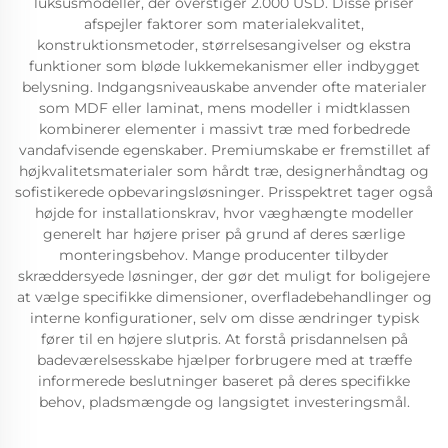
luksusmodeller, der overstiger 2.000 USD. Disse priser
afspejler faktorer som materialekvalitet,
konstruktionsmetoder, størrelsesangivelser og ekstra
funktioner som bløde lukkemekanismer eller indbygget
belysning. Indgangsniveauskabe anvender ofte materialer
som MDF eller laminat, mens modeller i midtklassen
kombinerer elementer i massivt træ med forbedrede
vandafvisende egenskaber. Premiumskabe er fremstillet af
højkvalitetsmaterialer som hårdt træ, designerhåndtag og
sofistikerede opbevaringsløsninger. Prisspektret tager også
højde for installationskrav, hvor væghængte modeller
generelt har højere priser på grund af deres særlige
monteringsbehov. Mange producenter tilbyder
skræddersyede løsninger, der gør det muligt for boligejere
at vælge specifikke dimensioner, overfladebehandlinger og
interne konfigurationer, selv om disse ændringer typisk
fører til en højere slutpris. At forstå prisdannelsen på
badeværelsesskabe hjælper forbrugere med at træffe
informerede beslutninger baseret på deres specifikke
behov, pladsmængde og langsigtet investeringsmål.