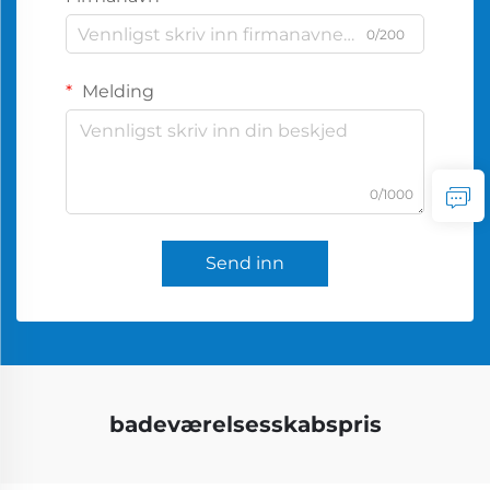
0/200
Melding
0/1000
Send inn
badeværelsesskabspris