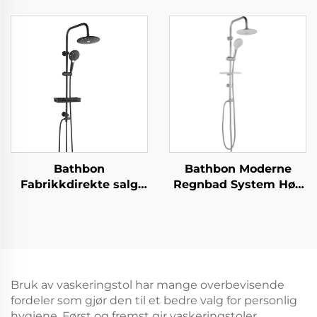
metallslange lett å
stål badeværelse
rengjøre ingen boring
dusjarmatur
selvlimt
veggmontert komplett
vippejusterbar holder
sett matte svart
kransett dusjsett til
badeværelse
Bathbon
Bathbon Moderne
Fabrikkdirekte salg
Regnbad System Høy
Regnbad System Høyt
Vannstrøm Håndholdt
Trykk Håndholdt
Overhengende
Sprøyte Justerbar
Sprøyte Fabrikkpris
Løpebjelke Engros Lav
Kvalitet Garantert
Pris
Bruk av vaskeringstol har mange overbevisende
fordeler som gjør den til et bedre valg for personlig
hygiene. Først og fremst gir vaskeringstoler