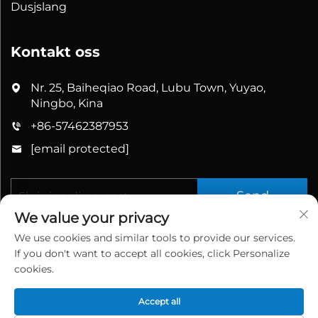
Dusjslang
Kontakt oss
Nr. 25, Baiheqiao Road, Lubu Town, Yuyao,
Ningbo, Kina
+86-57462387953
[email protected]
Send
We value your privacy
We use cookies and similar tools to provide our services.
If you don't want to accept all cookies, click Personalize
cookies.
Accept all
Copyright © 2025 China Yuyao Bathbon Sanitary