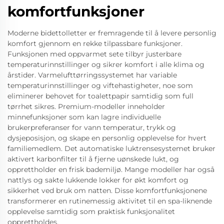
komfortfunksjoner
Moderne bidettolletter er fremragende til å levere personlig
komfort gjennom en rekke tilpassbare funksjoner.
Funksjonen med oppvarmet sete tilbyr justerbare
temperaturinnstillinger og sikrer komfort i alle klima og
årstider. Varmelufttørringssystemet har variable
temperaturinnstillinger og viftehastigheter, noe som
eliminerer behovet for toalettpapir samtidig som full
tørrhet sikres. Premium-modeller inneholder
minnefunksjoner som kan lagre individuelle
brukerpreferanser for vann temperatur, trykk og
dysjeposisjon, og skape en personlig opplevelse for hvert
familiemedlem. Det automatiske luktrensesystemet bruker
aktivert karbonfilter til å fjerne uønskede lukt, og
opprettholder en frisk bademiljø. Mange modeller har også
nattlys og sakte lukkende lokker for økt komfort og
sikkerhet ved bruk om natten. Disse komfortfunksjonene
transformerer en rutinemessig aktivitet til en spa-liknende
opplevelse samtidig som praktisk funksjonalitet
opprettholdes.