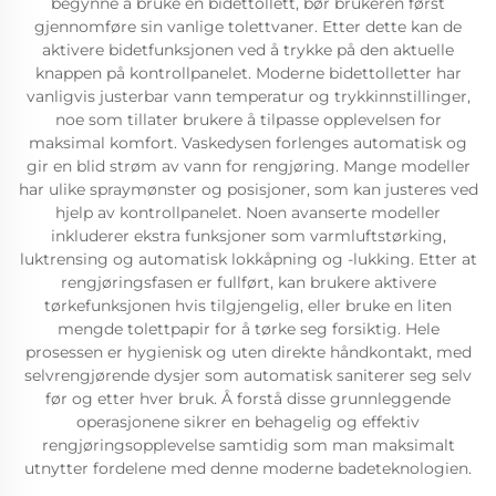
begynne å bruke en bidettollett, bør brukeren først
gjennomføre sin vanlige tolettvaner. Etter dette kan de
aktivere bidetfunksjonen ved å trykke på den aktuelle
knappen på kontrollpanelet. Moderne bidettolletter har
vanligvis justerbar vann temperatur og trykkinnstillinger,
noe som tillater brukere å tilpasse opplevelsen for
maksimal komfort. Vaskedysen forlenges automatisk og
gir en blid strøm av vann for rengjøring. Mange modeller
har ulike spraymønster og posisjoner, som kan justeres ved
hjelp av kontrollpanelet. Noen avanserte modeller
inkluderer ekstra funksjoner som varmluftstørking,
luktrensing og automatisk lokkåpning og -lukking. Etter at
rengjøringsfasen er fullført, kan brukere aktivere
tørkefunksjonen hvis tilgjengelig, eller bruke en liten
mengde tolettpapir for å tørke seg forsiktig. Hele
prosessen er hygienisk og uten direkte håndkontakt, med
selvrengjørende dysjer som automatisk saniterer seg selv
før og etter hver bruk. Å forstå disse grunnleggende
operasjonene sikrer en behagelig og effektiv
rengjøringsopplevelse samtidig som man maksimalt
utnytter fordelene med denne moderne badeteknologien.