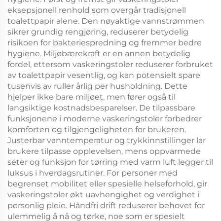
eksepsjonell renhold som overgår tradisjonell
toalettpapir alene. Den nøyaktige vannstrømmen
sikrer grundig rengjøring, reduserer betydelig
risikoen for bakteriespredning og fremmer bedre
hygiene. Miljøbærekraft er en annen betydelig
fordel, ettersom vaskeringstoler reduserer forbruket
av toalettpapir vesentlig, og kan potensielt spare
tusenvis av ruller årlig per husholdning. Dette
hjelper ikke bare miljøet, men fører også til
langsiktige kostnadsbesparelser. De tilpassbare
funksjonene i moderne vaskeringstoler forbedrer
komforten og tilgjengeligheten for brukeren.
Justerbar vanntemperatur og trykkinnstillinger lar
brukere tilpasse opplevelsen, mens oppvarmede
seter og funksjon for tørring med varm luft legger til
luksus i hverdagsrutiner. For personer med
begrenset mobilitet eller spesielle helseforhold, gir
vaskeringstoler økt uavhengighet og verdighet i
personlig pleie. Håndfri drift reduserer behovet for
ulemmelig å nå og tørke, noe som er spesielt