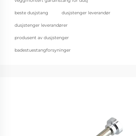
veggmontert gardinstang for dusj
beste dusjstang
dusjstenger leverandør
dusjstenger leverandører
produsent av dusjstenger
badestuestangforsyninger