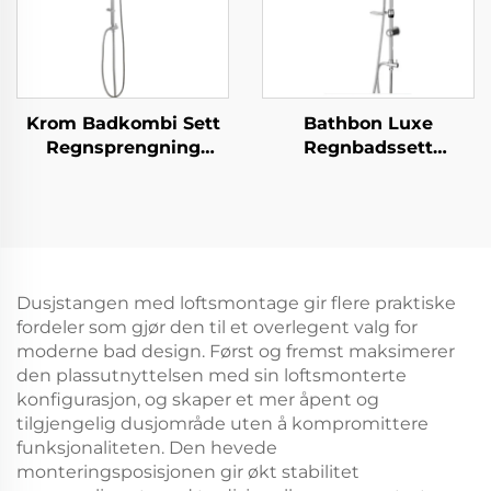
Krom Badkombi Sett
Bathbon Luxe
Regnsprengning
Regnbadssett
Toppsprøyte
Håndholdt Dusj
Håndholdt Dusjhode
Justerbar Høyde
Fabrikk Salg God
Kromutseende
Kvalitet Billig
Fabrikkdirekte Engros
Dusjstangen med loftsmontage gir flere praktiske
fordeler som gjør den til et overlegent valg for
moderne bad design. Først og fremst maksimerer
den plassutnyttelsen med sin loftsmonterte
konfigurasjon, og skaper et mer åpent og
tilgjengelig dusjområde uten å kompromittere
funksjonaliteten. Den hevede
monteringsposisjonen gir økt stabilitet