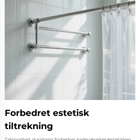
Forbedret estetisk
tiltrekning
Takmontert dusjstang forbedrer badeværelsesæstetikken