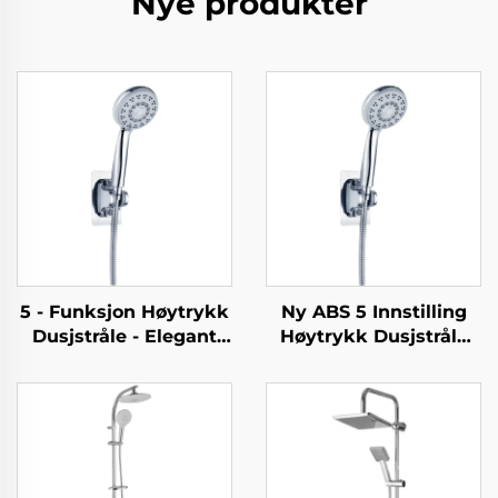
Nye produkter
5 - Funksjon Høytrykk
Ny ABS 5 Innstilling
Dusjstråle - Elegant
Høytrykk Dusjstråle
Design, 1.5M
Elektroplatering Ultra
Metallslange, Enkel -
Tykk Varig Silicone
Rensing, Ingen -
Anti
Boring Selvfast
Blokkeringsdusjstråler
Adhesive Bracket
for Enkel Rensning