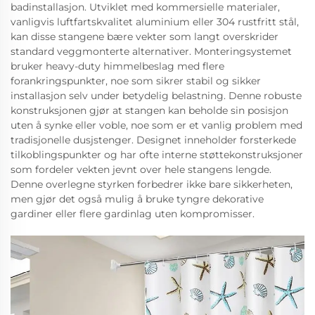
badinstallasjon. Utviklet med kommersielle materialer,
vanligvis luftfartskvalitet aluminium eller 304 rustfritt stål,
kan disse stangene bære vekter som langt overskrider
standard veggmonterte alternativer. Monteringsystemet
bruker heavy-duty himmelbeslag med flere
forankringspunkter, noe som sikrer stabil og sikker
installasjon selv under betydelig belastning. Denne robuste
konstruksjonen gjør at stangen kan beholde sin posisjon
uten å synke eller voble, noe som er et vanlig problem med
tradisjonelle dusjstenger. Designet inneholder forsterkede
tilkoblingspunkter og har ofte interne støttekonstruksjoner
som fordeler vekten jevnt over hele stangens lengde.
Denne overlegne styrken forbedrer ikke bare sikkerheten,
men gjør det også mulig å bruke tyngre dekorative
gardiner eller flere gardinlag uten kompromisser.