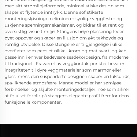
med sitt strømlinjeformede, minimalistiske design som
skaper et flytende inntrykk. Denne sofistikerte
monteringsløsningen eliminerer synlige veggfester og
uskjønne spenningsmekanismer, og bidrar til et rent og
oversiktlig visuelt miljø. Stangens høye plassering leder
øyet oppover og skaper en illusjon om økt takhøyde og
romlig utvidelse. Disse stengene er tilgjengelige i ulike
overflater som penslet nikkel, krom og mat svart, og kan
passe inn i enhver badeværelsesdekordesign, fra moderne
til tradisjonell. Fraværet av veggkontaktpunkter bevarer
integriteten til dyre veggmaterialer som marmor eller
glass, mens den suspenderte designen skaper en luksuriøs,
spa-liknende atmosfære. Mange modeller har sømløse
forbindelser og skjulte monteringsdetaljer, noe som sikrer
at fokuset forblir på stangens elegante profil fremfor dens
funksjonelle komponenter.