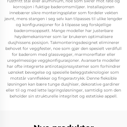
rustfritt stål eller aluminium, noe som sikrer mot råte og
korrosjon i fuktige baderomsmiljøer. Installasjonen
innebærer sikre monteringsplater som fordeler vekten
jevnt, mens stangen i seg selv kan tilpasses til ulike lengder
og konfigurasjoner for å tilpasse seg forskjellige
baderomsoppsett. Mange modeller har justerbare
høydemekanismer som lar brukeren optimalisere
dusjhissens posisjon. Takmonteringsdesignet eliminerer
behovet for veggfester, noe som gjør den spesielt verdifull
for baderom med glassvegger, marmorerflater eller
uregelmessige veggkonfigurasjoner. Avanserte modeller
har ofte integrerte antirotasjonssystemer som forhindrer
uønsket bevegelse og spesielle beleggsteknologier som
motstår vannflekker og fingeravtrykk. Denne fleksible
løsningen kan bære tunge dusjhiser, dekorative gardiner
eller til og med lette lagringsløsninger, samtidig som den
beholder sin strukturelle integritet og estetiske appell.