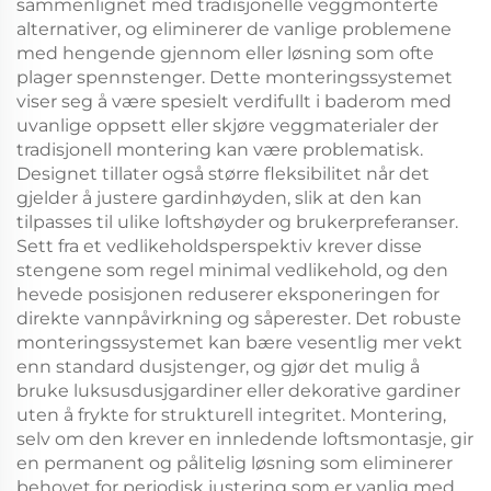
sammenlignet med tradisjonelle veggmonterte
alternativer, og eliminerer de vanlige problemene
med hengende gjennom eller løsning som ofte
plager spennstenger. Dette monteringssystemet
viser seg å være spesielt verdifullt i baderom med
uvanlige oppsett eller skjøre veggmaterialer der
tradisjonell montering kan være problematisk.
Designet tillater også større fleksibilitet når det
gjelder å justere gardinhøyden, slik at den kan
tilpasses til ulike loftshøyder og brukerpreferanser.
Sett fra et vedlikeholdsperspektiv krever disse
stengene som regel minimal vedlikehold, og den
hevede posisjonen reduserer eksponeringen for
direkte vannpåvirkning og såperester. Det robuste
monteringssystemet kan bære vesentlig mer vekt
enn standard dusjstenger, og gjør det mulig å
bruke luksusdusjgardiner eller dekorative gardiner
uten å frykte for strukturell integritet. Montering,
selv om den krever en innledende loftsmontasje, gir
en permanent og pålitelig løsning som eliminerer
behovet for periodisk justering som er vanlig med