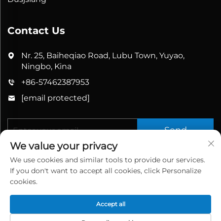
Contact Us
Nr. 25, Baiheqiao Road, Lubu Town, Yuyao,
Ningbo, Kina
+86-57462387953
[email protected]
Send
We value your privacy
We use cookies and similar tools to provide our services.
If you don't want to accept all cookies, click Personalize
cookies.
Accept all
Copyright © 2025 China Yuyao Bathbon Sanitary
Ware Co., Ltd. All rights reserved.
Privacy Policy