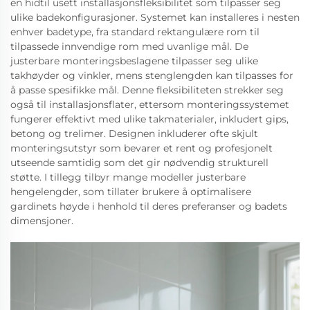
en hidtil usett installasjonsfleksibilitet som tilpasser seg
ulike badekonfigurasjoner. Systemet kan installeres i nesten
enhver badetype, fra standard rektangulære rom til
tilpassede innvendige rom med uvanlige mål. De
justerbare monteringsbeslagene tilpasser seg ulike
takhøyder og vinkler, mens stenglengden kan tilpasses for
å passe spesifikke mål. Denne fleksibiliteten strekker seg
også til installasjonsflater, ettersom monteringssystemet
fungerer effektivt med ulike takmaterialer, inkludert gips,
betong og trelimer. Designen inkluderer ofte skjult
monteringsutstyr som bevarer et rent og profesjonelt
utseende samtidig som det gir nødvendig strukturell
støtte. I tillegg tilbyr mange modeller justerbare
hengelengder, som tillater brukere å optimalisere
gardinets høyde i henhold til deres preferanser og badets
dimensjoner.