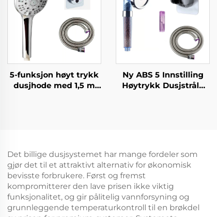
varighet
vridende PVC
dusjslange og sterk
limvinkeljusterbar
holder
5-funksjon høyt trykk
Ny ABS 5 Innstilling
dusjhode med 1,5 m
Høytrykk Dusjstråle
metallslange lett å
Elektroplatering Ultra
rengjøre ingen boring
Tykk Varig Silicone
selvlimt
Anti
vippejusterbar holder
Blokkeringsdusjstråler
for Enkel Rensning
Det billige dusjsystemet har mange fordeler som
gjør det til et attraktivt alternativ for økonomisk
bevisste forbrukere. Først og fremst
kompromitterer den lave prisen ikke viktig
funksjonalitet, og gir pålitelig vannforsyning og
grunnleggende temperaturkontroll til en brøkdel