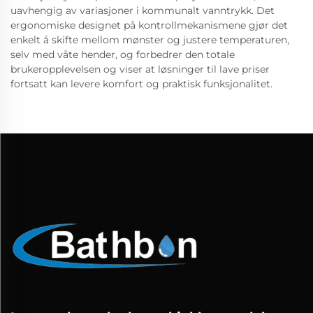
uavhengig av variasjoner i kommunalt vanntrykk. Det
ergonomiske designet på kontrollmekanismene gjør det
enkelt å skifte mellom mønster og justere temperaturen,
selv med våte hender, og forbedrer den totale
brukeropplevelsen og viser at løsninger til lave priser
fortsatt kan levere komfort og praktisk funksjonalitet.