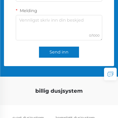
Melding
0/1000
Send inn
billig dusjsystem
svart dusjsystem
komplett dusjsystem