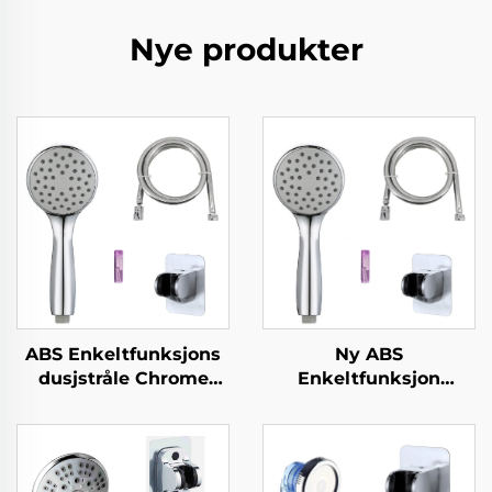
Nye produkter
ABS Enkeltfunksjons
Ny ABS
dusjstråle Chrome
Enkeltfunksjon
fargeleggning Silicone
Dusjhode med
stråler Lett rengjøring
kromfærdiggjørelse
Nytt materiale
silikonnåler med
Miljøvennlig Tidslang
super myk anti-