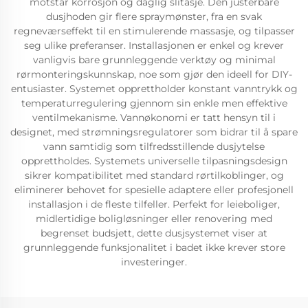
motstår korrosjon og daglig slitasje. Den justerbare
dusjhoden gir flere spraymønster, fra en svak
regneværseffekt til en stimulerende massasje, og tilpasser
seg ulike preferanser. Installasjonen er enkel og krever
vanligvis bare grunnleggende verktøy og minimal
rørmonteringskunnskap, noe som gjør den ideell for DIY-
entusiaster. Systemet opprettholder konstant vanntrykk og
temperaturregulering gjennom sin enkle men effektive
ventilmekanisme. Vannøkonomi er tatt hensyn til i
designet, med strømningsregulatorer som bidrar til å spare
vann samtidig som tilfredsstillende dusjytelse
opprettholdes. Systemets universelle tilpasningsdesign
sikrer kompatibilitet med standard rørtilkoblinger, og
eliminerer behovet for spesielle adaptere eller profesjonell
installasjon i de fleste tilfeller. Perfekt for leieboliger,
midlertidige boligløsninger eller renovering med
begrenset budsjett, dette dusjsystemet viser at
grunnleggende funksjonalitet i badet ikke krever store
investeringer.