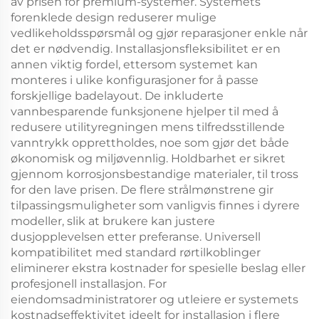
av prisen for premium-systemer. Systemets
forenklede design reduserer mulige
vedlikeholdsspørsmål og gjør reparasjoner enkle når
det er nødvendig. Installasjonsfleksibilitet er en
annen viktig fordel, ettersom systemet kan
monteres i ulike konfigurasjoner for å passe
forskjellige badelayout. De inkluderte
vannbesparende funksjonene hjelper til med å
redusere utilityregningen mens tilfredsstillende
vanntrykk opprettholdes, noe som gjør det både
økonomisk og miljøvennlig. Holdbarhet er sikret
gjennom korrosjonsbestandige materialer, til tross
for den lave prisen. De flere strålmønstrene gir
tilpassingsmuligheter som vanligvis finnes i dyrere
modeller, slik at brukere kan justere
dusjopplevelsen etter preferanse. Universell
kompatibilitet med standard rørtilkoblinger
eliminerer ekstra kostnader for spesielle beslag eller
profesjonell installasjon. For
eiendomsadministratorer og utleiere er systemets
kostnadseffektivitet ideelt for installasjon i flere