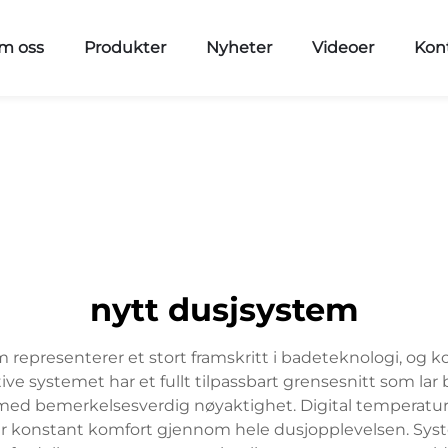
m oss
Produkter
Nyheter
Videoer
Kon
nytt dusjsystem
epresenterer et stort framskritt i badeteknologi, og k
ve systemet har et fullt tilpassbart grensesnitt som lar 
med bemerkelsesverdig nøyaktighet. Digital temperatur
ikrer konstant komfort gjennom hele dusjopplevelsen. Sy