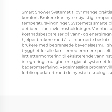
dus
lim
Smart Shower Systemet tilbyr mange praktis
komfort. Brukere kan nyte nøyaktig temperat
temperatursvingninger. Systemets smarte plan
det ideelt for travle husholdninger. Vannbes
kostnadsbesparelser på vann- og energiregnin
hjelper brukere med å ta informerte beslut
brukere med begrensede bevegelsesmulighete
trygghet for alle familiemedlemmer, spesielt
lett ettermontering til eksisterende vanninst
integreringsmulighetene gjør at systemet
baderomserfaring. Regelmessige programvillo
forblir oppdatert med de nyeste teknologisk