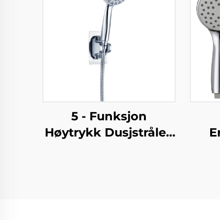
5 - Funksjon
Høytrykk Dusjstråle -
E
Elegant Design, 1.5M
D
Metallslange, Enkel -
kro
Rensing, Ingen -
si
Boring Selvfast
s
Adhesive Bracket