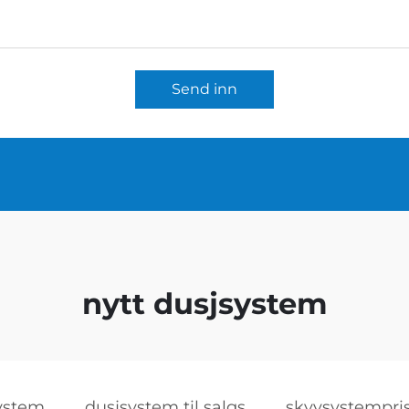
Send inn
nytt dusjsystem
system
dusjsystem til salgs
skyvsystempri