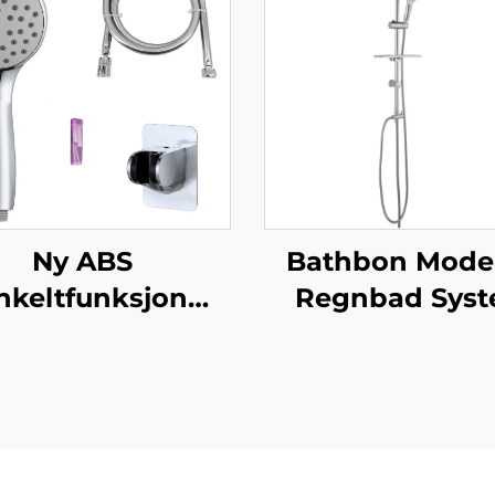
Ny ABS
Bathbon Mode
nkeltfunksjon
Regnbad Sys
usjhode med
Høy Vannstr
mfærdiggjørelse
Håndholdt
likonnåler med
Overhengen
uper myk anti-
Sprøyte Fabrikk
vridende PVC
Kvalitet Garant