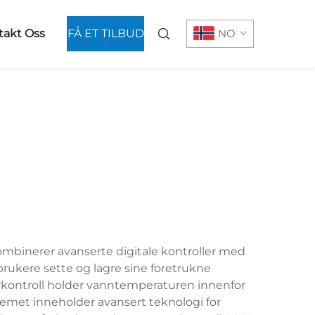
takt Oss
FÅ ET TILBUD
NO
ombinerer avanserte digitale kontroller med
brukere sette og lagre sine foretrukne
kontroll holder vanntemperaturen innenfor
stemet inneholder avansert teknologi for