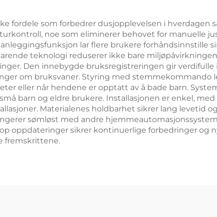
jslange og sterk
vinkeljusterbar
ke fordele som forbedrer dusjopplevelsen i hverdagen 
urkontroll, noe som eliminerer behovet for manuelle jus
holder
leggingsfunksjon lar flere brukere forhåndsinnstille sin
parende teknologi reduserer ikke bare miljøpåvirkningen,
ger. Den innebygde bruksregistreringen gir verdifulle 
ninger om bruksvaner. Styring med stemmekommando legg
r eller når hendene er opptatt av å bade barn. System
 små barn og eldre brukere. Installasjonen er enkel, me
allasjoner. Materialenes holdbarhet sikrer lang levetid 
 fungerer sømløst med andre hjemmeautomasjonssyste
p oppdateringer sikrer kontinuerlige forbedringer og ny
e fremskrittene.