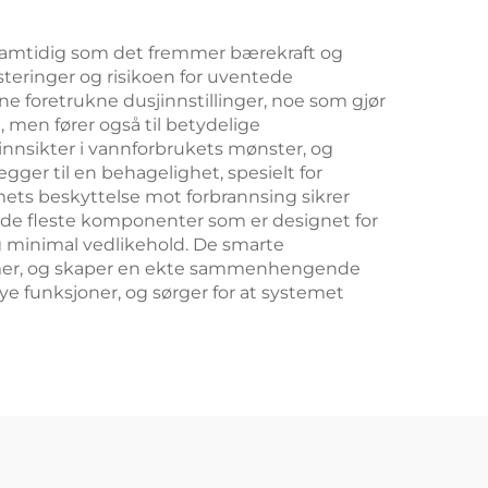
Engros God Verdi
samtidig som det fremmer bærekraft og
teringer og risikoen for uventede
e foretrukne dusjinnstillinger, noe som gjør
 men fører også til betydelige
innsikter i vannforbrukets mønster, og
er til en behagelighet, spesielt for
ets beskyttelse mot forbrannsing sikrer
d de fleste komponenter som er designet for
og minimal vedlikehold. De smarte
mer, og skaper en ekte sammenhengende
e funksjoner, og sørger for at systemet