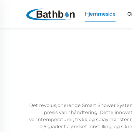
Hjemmeside
O
Det revolusjonerende Smart Shower System r
presis vannhåndtering. Dette innovati
vanntemperaturer, trykk og spraymønster 
0,5 grader fra ønsket innstilling, og s