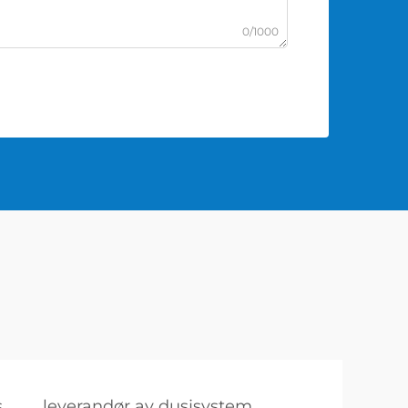
0/1000
s
leverandør av dusjsystem