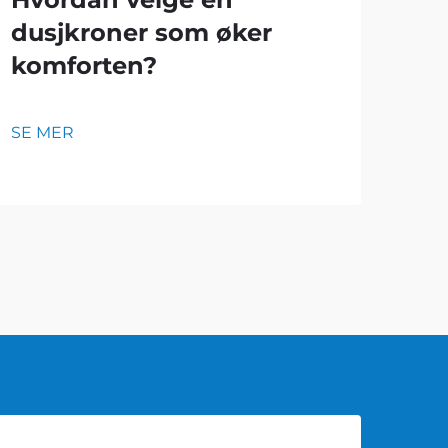
dusjkroner som øker
Hv
komforten?
fl
sl
SE MER
SE 