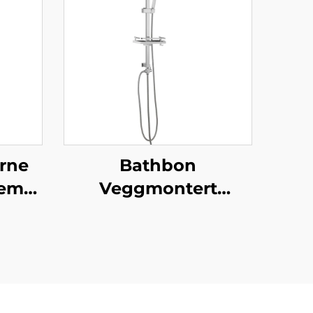
rne
Bathbon
tem
Veggmontert
øm
Dusjsett Regnstil
Topphode
de
Håndholdt
pris
Slangesett
ert
Fabrikkdirekte