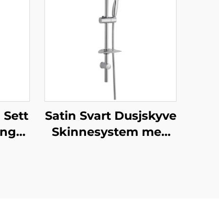
Sett
Satin Svart Dusjskyve
ing
Skinnesystem med
e
Håndholdt Dusjhode
hode
og Fleksibel Slange
God
Bathbon
g