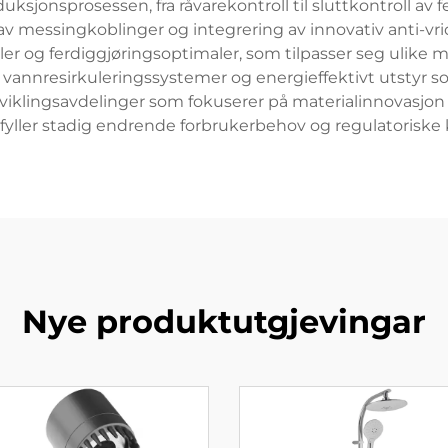
ksjonsprosessen, fra råvarekontroll til sluttkontroll av 
 av messingkoblinger og integrering av innovativ anti-
aler og ferdiggjøringsoptimaler, som tilpasser seg ulike
 vannresirkuleringssystemer og energieffektivt utstyr s
viklingsavdelinger som fokuserer på materialinnovasjon
fyller stadig endrende forbrukerbehov og regulatoriske k
Nye produktutgjevingar