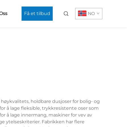
Oss
Få et tilbud
NO
øykvalitets, holdbare dusjoser for bolig- og
 å lage fleksible, trykkresistente oser som
for å lage innermang, maskiner for vev av
e ytelseskriterier. Fabrikken har flere