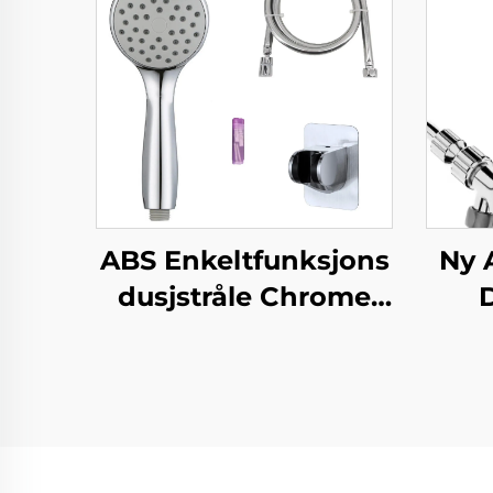
ABS Enkeltfunksjons
Ny 
dusjstråle Chrome
D
fargeleggning
Øk
Silicone stråler Lett
F
rengjøring Nytt
materiale
Miljøvennlig Tidslang