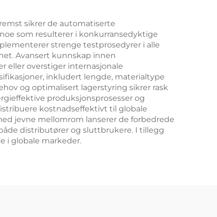
 fremst sikrer de automatiserte
 noe som resulterer i konkurransedyktige
plementerer strenge testprosedyrer i alle
ighet. Avansert kunnskap innen
 eller overstiger internasjonale
sifikasjoner, inkludert lengde, materialtype
hov og optimalisert lagerstyring sikrer rask
ergieffektive produksjonsprosesser og
istribuere kostnadseffektivt til globale
n, med jevne mellomrom lanserer de forbedrede
de distributører og sluttbrukere. I tillegg
ne i globale markeder.