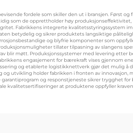
evisende fordele som skiller den ut i bransjen. Først og
idig som de opprettholder høy produksjonseffektivitet,
ritet. Fabrikkens integrerte kvalitetsstyringssystem im
ten betydelig og sikrer produktets langsiktige pålitel
orrosjonsbestandige og blyfrie komponenter som oppfyller
produksjonsmuligheter tillater tilpasning av slangens spe
krav blir møtt. Produksjonssystemer med levering etter be
 Fabrikkens engasjement for bærekraft vises gjennom en
assering og etablerte logistikknettverk gjør det mulig å d
ng og utvikling holder fabrikken i fronten av innovasjo
garantiprogram og responstjeneste sikrer trygghet for bå
nale kvalitetsertifiseringer at produktene oppfyller krave