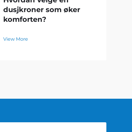
dusjkroner som øker
Hv
komforten?
fl
sl
View More
Vie