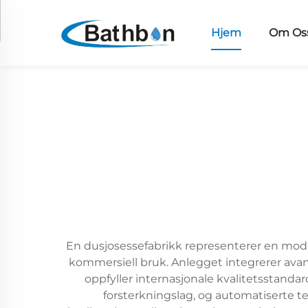
Hjem
Om Os
En dusjosessefabrikk representerer en moder
kommersiell bruk. Anlegget integrerer avan
oppfyller internasjonale kvalitetsstanda
forsterkningslag, og automatiserte tes