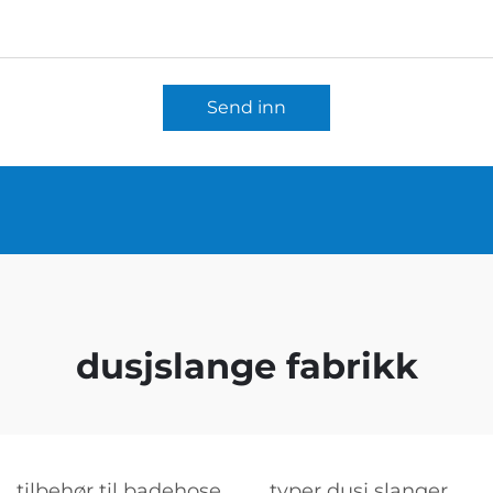
Send inn
dusjslange fabrikk
tilbehør til badehose
typer dusj slanger