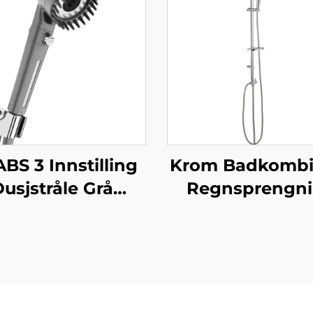
ABS 3 Innstilling
Krom Badkombi 
usjstråle Grå
Regnsprengn
ende Trykk PP
Toppsprøyt
iltrering med
Håndholdt Dusj
Stoppknapp,
Fabrikk Salg 
Limhoder og
Kvalitet Billi
Dusjslang