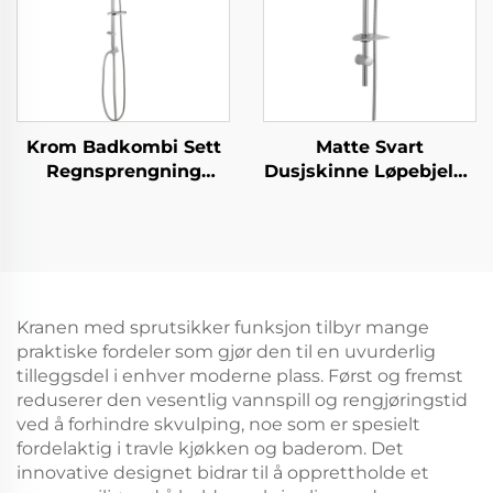
Krom Badkombi Sett
Matte Svart
Regnsprengning
Dusjskinne Løpebjelke
Toppsprøyte
med Svart Dusjslange
Håndholdt Dusjhode
og Hånddusj Bathbon
Fabrikk Salg God
Kvalitet Billig
Kranen med sprutsikker funksjon tilbyr mange
praktiske fordeler som gjør den til en uvurderlig
tilleggsdel i enhver moderne plass. Først og fremst
reduserer den vesentlig vannspill og rengjøringstid
ved å forhindre skvulping, noe som er spesielt
fordelaktig i travle kjøkken og baderom. Det
innovative designet bidrar til å opprettholde et