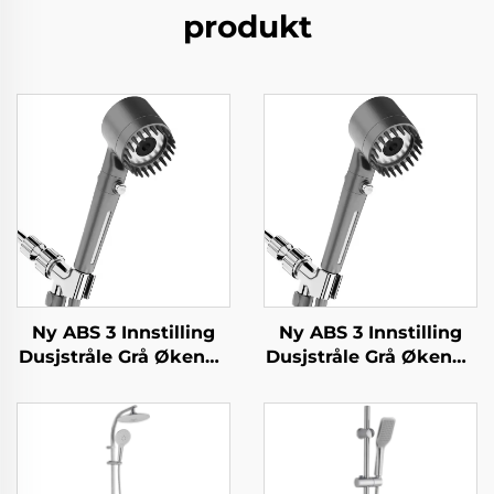
produkt
Ny ABS 3 Innstilling
Ny ABS 3 Innstilling
Dusjstråle Grå Økende
Dusjstråle Grå Økende
Trykk PP Filtrering
Trykk PP Filtrering
med Stoppknapp,
med Stoppknapp,
Limhoder og
Limhoder og
Dusjslang
Dusjslang