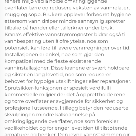
renere miljø ved å holde omkringliggende
overflater tørre og redusere veksten av vannrelatert
mugg og sopp. Brukere opplever forbedret hygiene
ettersom vann dråper mindre sannsynlig spretter
tilbake på hender eller tallerkner under bruk.
Krana's effektive vannstrømmønster bidrar også til
vannbesparing uten å ofre ytelse, noe som
potensielt kan føre til lavere vannregninger over tid.
Installasjonen er enkel, noe som gjør den
kompatibel med de fleste eksisterende
vanninstallasjoner. Disse kranene er svært holdbare
og sikrer en lang levetid, noe som reduserer
behovet for hyppige utskiftninger eller reparasjoner.
Sprutsikker-funksjonen er spesielt verdifull i
kommersielle miljøer der det å opprettholde rene
og tørre overflater er avgjørende for sikkerhet og
profesjonell utseende. I tillegg betyr den reduserte
skvulpingen mindre kalkdannelse på
omkringliggende overflater, noe som forenkler
vedlikeholdet og forlenger levetiden til tilstøtende
armaturer og benker. Den jevne vannstrømmen gir