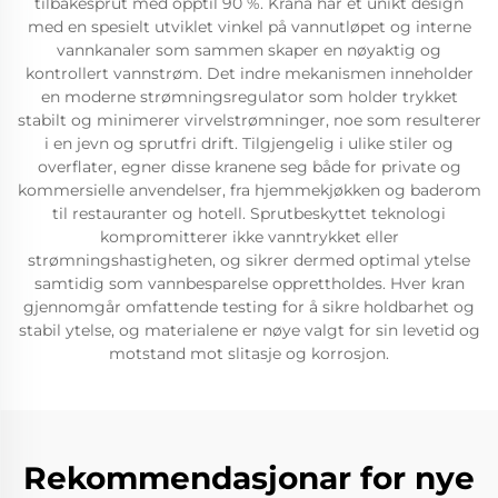
tilbakesprut med opptil 90 %. Krana har et unikt design
med en spesielt utviklet vinkel på vannutløpet og interne
vannkanaler som sammen skaper en nøyaktig og
kontrollert vannstrøm. Det indre mekanismen inneholder
en moderne strømningsregulator som holder trykket
stabilt og minimerer virvelstrømninger, noe som resulterer
i en jevn og sprutfri drift. Tilgjengelig i ulike stiler og
overflater, egner disse kranene seg både for private og
kommersielle anvendelser, fra hjemmekjøkken og baderom
til restauranter og hotell. Sprutbeskyttet teknologi
kompromitterer ikke vanntrykket eller
strømningshastigheten, og sikrer dermed optimal ytelse
samtidig som vannbesparelse opprettholdes. Hver kran
gjennomgår omfattende testing for å sikre holdbarhet og
stabil ytelse, og materialene er nøye valgt for sin levetid og
motstand mot slitasje og korrosjon.
Rekommendasjonar for nye