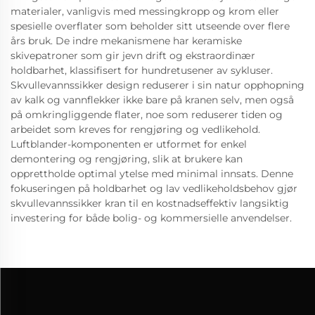
materialer, vanligvis med messingkropp og krom eller
spesielle overflater som beholder sitt utseende over flere
års bruk. De indre mekanismene har keramiske
skivepatroner som gir jevn drift og ekstraordinær
holdbarhet, klassifisert for hundretusener av sykluser.
Skvullevannssikker design reduserer i sin natur opphopning
av kalk og vannflekker ikke bare på kranen selv, men også
på omkringliggende flater, noe som reduserer tiden og
arbeidet som kreves for rengjøring og vedlikehold.
Luftblander-komponenten er utformet for enkel
demontering og rengjøring, slik at brukere kan
opprettholde optimal ytelse med minimal innsats. Denne
fokuseringen på holdbarhet og lav vedlikeholdsbehov gjør
skvullevannssikker kran til en kostnadseffektiv langsiktig
investering for både bolig- og kommersielle anvendelser.