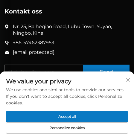
Kontakt oss
Nr. 25, Baiheqiao Road, Lubu Town, Yuyao,
Ningbo, Kina
+86-57462387953
[email protected]
Send
We value your privacy
We use cookies and similar tools to provide our services.
If you don't want to accept all cookies, click Personalize
cookies.
Accept all
Copyright © 2025 China Yuyao Bathbon Sanitary
Ware Co., Ltd. All rights reserved.
Personvernregler
Personalize cookies