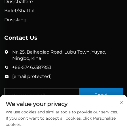
Dusjstraffere
Bidet/Shattaf
Dusjslang
Contact Us
Nr. 25, Baiheqiao Road, Lubu Town, Yuyao,
Ningbo, Kina
+86-57462387953
[email protected]
Send
We value your privacy
We use cookies and similar tools to provide our services.
If you don't want to accept all cookies, click Personalize
cookies.