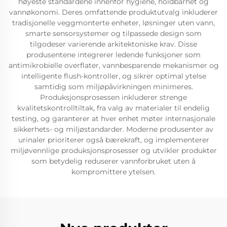
høyeste standardene innenfor hygiene, holdbarhet og
vannøkonomi. Deres omfattende produktutvalg inkluderer
tradisjonelle veggmonterte enheter, løsninger uten vann,
smarte sensorsystemer og tilpassede design som
tilgodeser varierende arkitektoniske krav. Disse
produsentene integrerer ledende funksjoner som
antimikrobielle overflater, vannbesparende mekanismer og
intelligente flush-kontroller, og sikrer optimal ytelse
samtidig som miljøpåvirkningen minimeres.
Produksjonsprosessen inkluderer strenge
kvalitetskontrolltiltak, fra valg av materialer til endelig
testing, og garanterer at hver enhet møter internasjonale
sikkerhets- og miljøstandarder. Moderne produsenter av
urinaler prioriterer også bærekraft, og implementerer
miljøvennlige produksjonsprosesser og utvikler produkter
som betydelig reduserer vannforbruket uten å
kompromittere ytelsen.