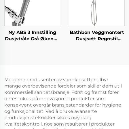
Ny ABS 3 Innstilling
Bathbon Veggmontert
Dusjstråle Grå Økende
Dusjsett Regnstil
Trykk PP Filtrering
Topphode Håndholdt
med Stoppknapp,
Slangesett
Limhoder og
Fabrikkdirekte Engros
Dusjslang
God Verdi
Moderne produsenter av vannklosetter tilbyr
mange overbevisende fordeler som skiller dem ut i
kommersiell sanitetsbransje. Først og fremst fører
deres fokus på innovasjon til produkter som
konsekvent overgår bransjestandarder for hygiene
og funksjonalitet. Ved å bruke avanserte
produksjonsteknikker sikres nøyaktig
kvalitetskontroll, noe som resulterer i produkter