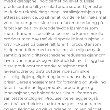
med eksepsjonell holdbarhet og levetid. Disse
produsentene tilbyr omfattende supporttjenester,
inkludert teknisk rådgivning, installasjonshjelp og
ettersalgsservice, og sikrer at kundene får maksimal
verdi for pengene. Med sin omfattende erfaring på
feltet kan de tilby skreddersydde løsninger som
møter kundens spesifikke behov, fra kommersielle
områder med høy trafikk til spesielle institusjonelle
krav. Fokuset på bærekraft fører til produkter som
hjelper bedrifter med å redusere sitt miljøavtrykk
samtidig som driftskostnadene reduseres gjennom
lavere vannforbruk og vedlikeholdskrav. I tillegg har
disse produsentene sterke relasjoner med
leverandører og distributører, noe som sikrer
pålitelig tilgjengelighet og konkurransedyktige
priser. Deres engasjement for forskning og utvikling
fører til kontinuerlige produktforbedringer og
innovasjoner, og holder deres tilbud i fronten av
sanitetsteknologien. Produsentene legger også
vekt på overholdelse av internasjonale standarder
og reguleringer, og gir kundene ro i muen når det