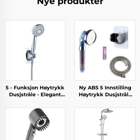
Nye produkter
5 - Funksjon Høytrykk
Ny ABS 5 Innstilling
Dusjstråle - Elegant
Høytrykk Dusjstråle
Design, 1.5M
Elektroplatering Ultra
Metallslange, Enkel -
Tykk Varig Silicone
Rensing, Ingen -
Anti
Boring Selvfast
Blokkeringsdusjstråler
Adhesive Bracket
for Enkel Rensning