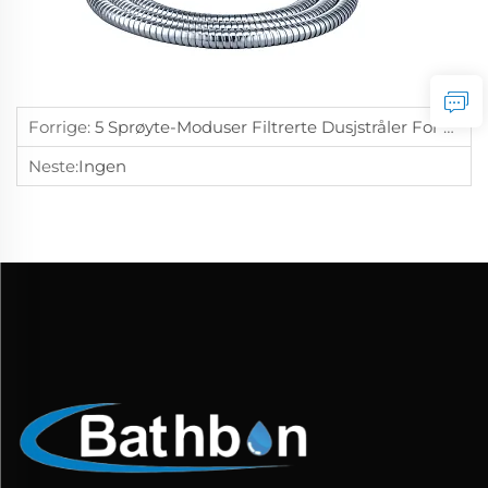
Forrige:
5 Sprøyte-Moduser Filtrerte Dusjstråler For Hellere Dusjing
Neste:
Ingen