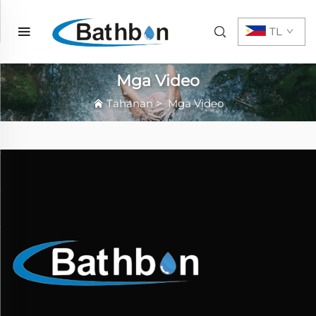
TL
Mga Video
Tahanan
>
Mga Video