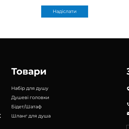
Надіслати
Товари
Набір для душу
Душеві головки
Бідет/Шатаф
х
Шланг для душа