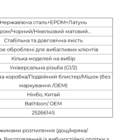
Нержавіюча сталь+EPDM+Латунь
ром/Чорний/Нікельовий матовий...
Стабільна та довговічна якість
е оброблені для вибагливих клієнтів
Кілька моделей на вибір
Універсальна різьба (G1/2)
а коробка/Подвійний блистер/Мішок (без
маркування /OEM)
Нінбо, Китай
Bathbon/ OEM
2526614S
ежимами розпилення (дощ/мряка/
. Виготовлений із вибухостійкої оплітки з