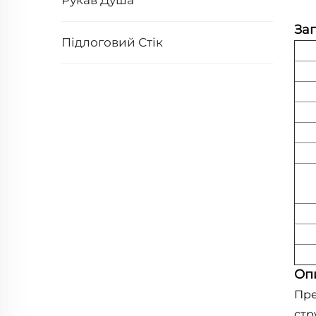
Рукав Душа
Заг
Підлоговий Стік
Оп
Пре
стр