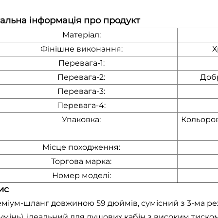
альна інформація про продукт
Матеріал:
Фінішне виконання:
Х
Перевага-1:
Перевага-2:
Добр
Перевага-3:
Перевага-4:
Упаковка:
Кольоров
Місце походження:
Торгова марка:
Номер моделі:
ис
міум-шланг довжиною 59 дюймів, сумісний з 3-ма р
умінь), ідеальний для душових кабін з високим тиском