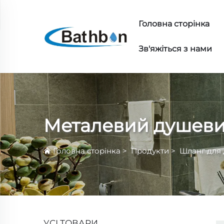
Головна сторінка
Зв'яжіться з нами
Металевий душеви
Головна сторінка
>
Продукти
>
Шланг для
УСІ ТОВАРИ