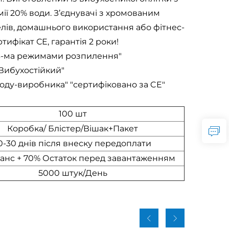
ії 20% води. З’єднувачі з хромованим
телів, домашнього використання або фітнес-
тифікат СЕ, гарантія 2 роки!
з 3-ма режимами розпилення"
"Вибухостійкий"
воду-виробника" "сертифіковано за CE"
100 шт
Коробка/ Блістер/Вішак+Пакет
0-30 днів після внеску передоплати
анс + 70% Остаток перед завантаженням
5000 штук/День