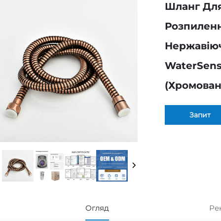
Шланг Дл
Розпилення
Нержавіюч
WaterSens
(хромован
Запит
Огляд
Ре