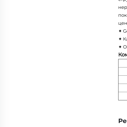
нер
пок
цен
✦ G
✦ К
✦ О
Ком
Ре