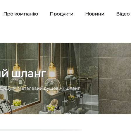
Про компанію
Продукти
Новини
Відео
й шланг
 Душу
>
Металевий душевий шланг