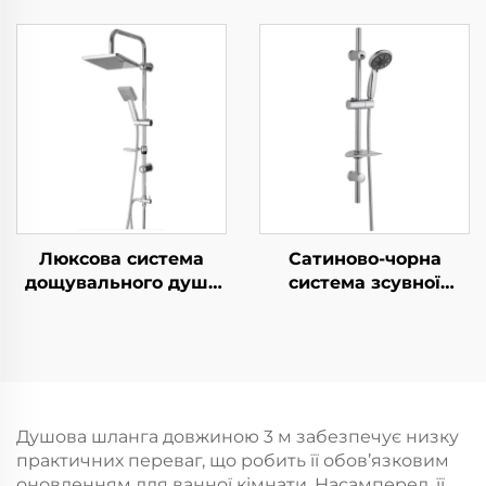
функціоналом,
Bathbon Висока
хромувана, з
продуктивність
силиконовими
Ручний верхній
соплами, комплект з
розпилювач Пряма
надм’яким ПВХ-
реалізація фабрики
шлангом із захистом
Гарантія якості
від перекручування
та міцним клеєвим
регульованим
тримачем під кутом
Люксова система
Сатиново-чорна
дощувального душу
система зсувної
Bathbon Ручний душ
рейки для душа
із регульованою
разом із ручним
висотою Покриття під
душем та гнучким
хром Пряма оптова
шлангом Bathbon
реалізація
Душова шланга довжиною 3 м забезпечує низку
практичних переваг, що робить її обов’язковим
оновленням для ванної кімнати. Насамперед, її