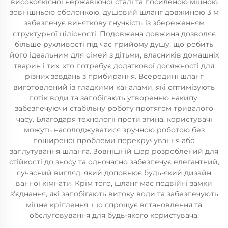
високоякісної нержавіючої сталі та посиленою міцною
зовнішньою оболонкою, душовий шланг довжиною 3 м
забезпечує виняткову гнучкість із збереженням
структурної цілісності. Подовжена довжина дозволяє
більше рухливості під час прийому душу, що робить
його ідеальним для сімей з дітьми, власників домашніх
тварин і тих, хто потребує додаткової досяжності для
різних завдань з прибирання. Всередині шланг
виготовлений із гладкими каналами, які оптимізують
потік води та запобігають утворенню накипу,
забезпечуючи стабільну роботу протягом тривалого
часу. Благодаря технології проти згина, користувачі
можуть насолоджуватися зручною роботою без
поширеної проблеми перекручування або
заплутування шланга. Зовнішній шар розроблений для
стійкості до зносу та одночасно забезпечує елегантний,
сучасний вигляд, який доповнює будь-який дизайн
ванної кімнати. Крім того, шланг має подвійні замки
з'єднання, які запобігають витоку води та забезпечують
міцне кріплення, що спрощує встановлення та
обслуговування для будь-якого користувача.