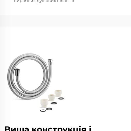
виробник душових шлангів
Вища конструкція і