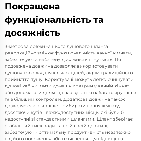
Покращена
функціональність та
досяжність
3-метрова довжина цього душового шланга
революційно змінює функціональність ванної кімнати,
забезпечуючи небачену досяжність і гнучкість. Ця
подовжена довжина дозволяє використовувати
душову головку для кількох цілей, окрім традиційного
прийняття душу. Користувачі можуть легко очищувати
душові кабіни, мити домашніх тварин у ванній кімнаті
або допомагати дітям під час купання набагато зручніше
та з більшим контролем. Додаткова довжина також
дозволяє ефективніше прибирати ванну кімнату,
досягаючи кутів і важкодоступних місць, які були б
недоступні зі стандартними шлангами. Шланг зберігає
стабільний тиск води на всій своїй довжині,
забезпечуючи оптимальну продуктивність незалежно
від його положення або натягнення. Ця підвищена