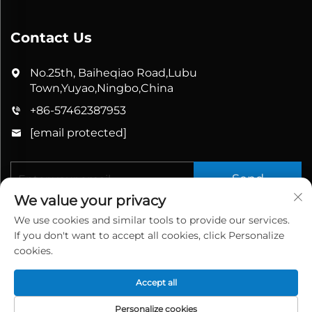
Contact Us
No.25th, Baiheqiao Road,Lubu
Town,Yuyao,Ningbo,China
+86-57462387953
[email protected]
Send
We value your privacy
We use cookies and similar tools to provide our services.
If you don't want to accept all cookies, click Personalize
cookies.
Accept all
Усі права захищено © 2025 China Yuyao Bathbon
Sanitary Ware Co., Ltd.
Privacy Policy
Personalize cookies