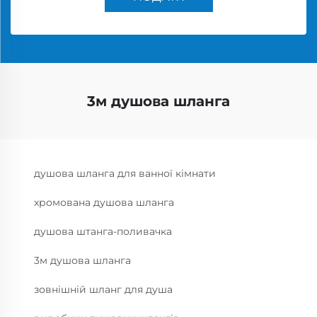
3м душова шланга
душова шланга для ванної кімнати
хромована душова шланга
душова штанга-поливачка
3м душова шланга
зовнішній шланг для душа