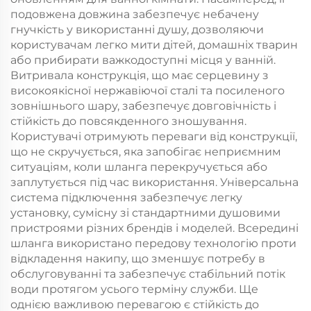
подовжена довжина забезпечує небачену
гнучкість у використанні душу, дозволяючи
користувачам легко мити дітей, домашніх тварин
або прибирати важкодоступні місця у ванній.
Витривала конструкція, що має серцевину з
високоякісної нержавіючої сталі та посиленого
зовнішнього шару, забезпечує довговічність і
стійкість до повсякденного зношування.
Користувачі отримують переваги від конструкції,
що не скручується, яка запобігає неприємним
ситуаціям, коли шланга перекручується або
заплутується під час використання. Універсальна
система підключення забезпечує легку
установку, сумісну зі стандартними душовими
пристроями різних брендів і моделей. Всередині
шланга використано передову технологію проти
відкладення накипу, що зменшує потребу в
обслуговуванні та забезпечує стабільний потік
води протягом усього терміну служби. Ще
однією важливою перевагою є стійкість до