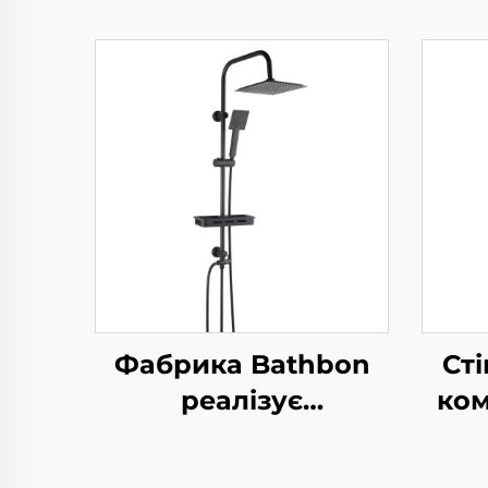
Фабрика Bathbon
Ст
реалізує
ком
безпосередньо
Сти
Нержавіючий
гол