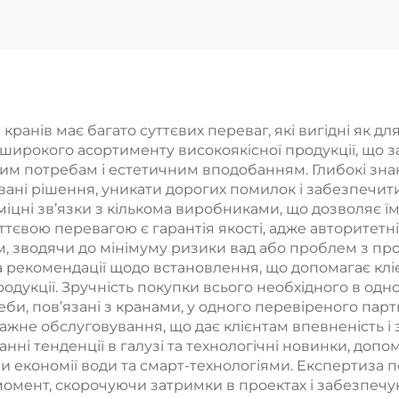
 Гнучкий шланг
регульован
ряма оптова
висотою Покр
лізація фабрики
під хром Пря
ідна пропозиція
оптова реаліз
нів має багато суттєвих переваг, які вигідні як для 
широкого асортименту високоякісної продукції, що 
тним потребам і естетичним вподобанням. Глибокі зн
ані рішення, уникати дорогих помилок і забезпечити
міцні зв’язки з кількома виробниками, що дозволяє
ттєвою перевагою є гарантія якості, адже авторитетн
м, зводячи до мінімуму ризики вад або проблем з про
а рекомендації щодо встановлення, що допомагає к
дукції. Зручність покупки всього необхідного в одно
еби, пов’язані з кранами, у одного перевіреного пар
не обслуговування, що дає клієнтам впевненість і зах
нні тенденції в галузі та технологічні новинки, доп
 економії води та смарт-технологіями. Експертиза п
 момент, скорочуючи затримки в проектах і забезпеч