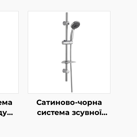
ема
Сатиново-чорна
душу
система зсувної
ний
рейки для душа
разом із ручним