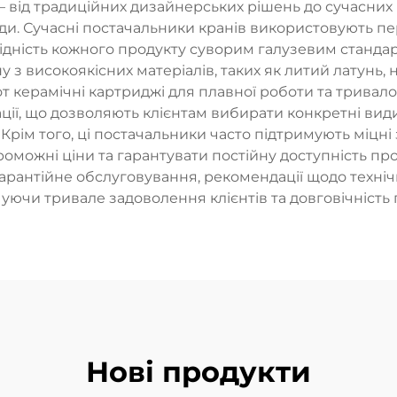
— від традиційних дизайнерських рішень до сучасних
оди. Сучасні постачальники кранів використовують п
ідність кожного продукту суворим галузевим станда
з високоякісних матеріалів, таких як литий латунь, н
т керамічні картриджі для плавної роботи та тривало
ції, що дозволяють клієнтам вибирати конкретні види 
 Крім того, ці постачальники часто підтримують міцн
можні ціни та гарантувати постійну доступність пр
гарантійне обслуговування, рекомендації щодо техніч
уючи тривале задоволення клієнтів та довговічність п
Нові продукти