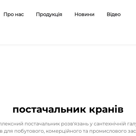
Про нас
Продукція
Новини
Відео
постачальник кранів
плексний постачальник розв'язань у сантехнічній г
рів для побутового, комерційного та промислового за