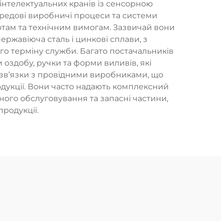
 інтелектуальних кранів із сенсорною
ередові виробничі процеси та системи
ртам та технічним вимогам. Зазвичай вони
ержавіюча сталь і цинкові сплави, з
го терміну служби. Багато постачальників
оздобу, ручки та форми виливів, які
і зв’язки з провідними виробниками, що
одукції. Вони часто надають комплексний
ного обслуговування та запасні частини,
родукції.