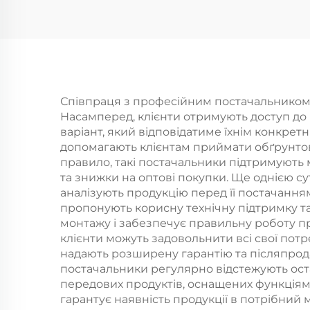
комплект для
душ
ванної кімнати
П
Стінна система
реа
душа Комплект
Виг
матового чорного
Співпраця з професійним постачальником кра
Насамперед, клієнти отримують доступ до 
крана Душовий
варіант, який відповідатиме їхнім конкре
набір для ванної
допомагають клієнтам приймати обґрунтов
правило, такі постачальники підтримують 
кімнати
та знижки на оптові покупки. Ще однією су
аналізують продукцію перед її постачання
пропонують корисну технічну підтримку т
монтажу і забезпечує правильну роботу про
клієнти можуть задовольнити всі свої потр
надають розширену гарантію та післяпродаж
постачальники регулярно відстежують оста
передових продуктів, оснащених функціями
гарантує наявність продукції в потрібний