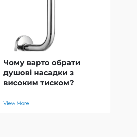
Чому варто обрати
Як
душові насадки з
мі
високим тиском?
ду
View More
Vie