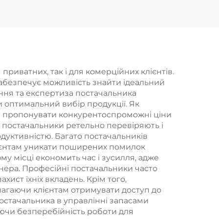
ою
душем та гнучким
иття
шлангом Bathbon
ма
ація
приватних, так і для комерційних клієнтів.
забезпечує можливість знайти ідеальний
ання та експертиза постачальника
 оптимальний вибір продукції. Як
 їм пропонувати конкурентоспроможні ціни
і постачальники ретельно перевіряють і
дуктивністю. Багато постачальників
лієнтам уникати поширених помилок
му місці економить час і зусилля, адже
тнера. Професійні постачальники часто
ист їхніх вкладень. Крім того,
омагаючи клієнтам отримувати доступ до
остачальника в управлінні запасами
уючи безперебійність роботи для