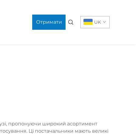
Отримати
UK
цінову
пропозицію
алузі, пропонуючи широкий асортимент
стосування. Ці постачальники мають великі