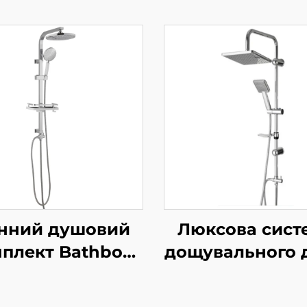
інний душовий
Люксова сист
плект Bathbon
дощувального 
ль дощу Верхня
Bathbon Руч
овка та ручний
душ із