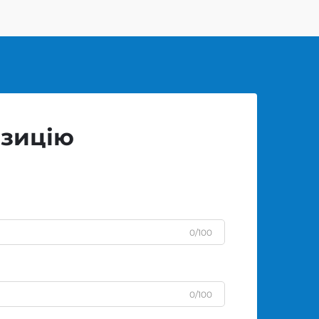
озицію
0/100
0/100