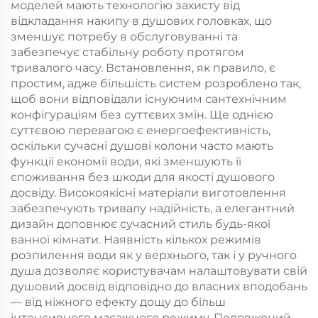
моделей мають технологію захисту від
відкладання накипу в душових головках, що
зменшує потребу в обслуговуванні та
забезпечує стабільну роботу протягом
тривалого часу. Встановлення, як правило, є
простим, адже більшість систем розроблено так,
щоб вони відповідали існуючим сантехнічним
конфігураціям без суттєвих змін. Ще однією
суттєвою перевагою є енергоефективність,
оскільки сучасні душові колони часто мають
функції економії води, які зменшують її
споживання без шкоди для якості душового
досвіду. Високоякісні матеріали виготовлення
забезпечують тривалу надійність, а елегантний
дизайн доповнює сучасний стиль будь-якої
ванної кімнати. Наявність кількох режимів
розпилення води як у верхнього, так і у ручного
душа дозволяє користувачам налаштовувати свій
душовий досвід відповідно до власних вподобань
— від ніжного ефекту дощу до більш
інтенсивного масажного режиму. Подовжений