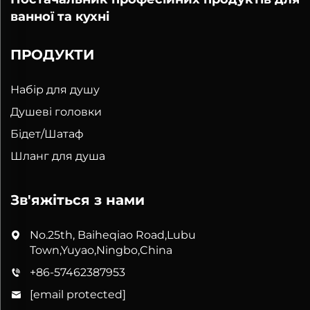
ванної та кухні
ПРОДУКТИ
Набір для душу
Душеві головки
Бідет/Шатаф
Шланг для душа
Зв'яжіться з нами
No.25th, Baiheqiao Road,Lubu
Town,Yuyao,Ningbo,China
+86-57462387953
[email protected]