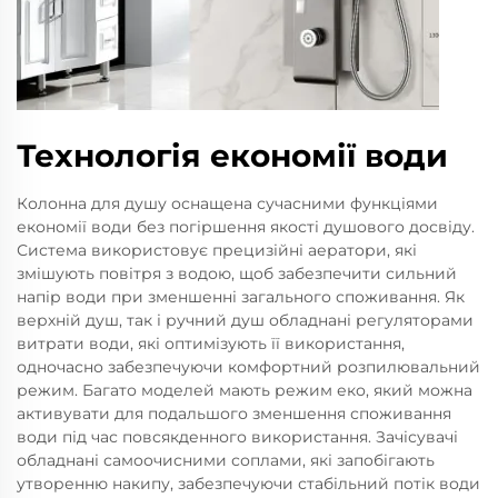
Технологія економії води
Колонна для душу оснащена сучасними функціями
економії води без погіршення якості душового досвіду.
Система використовує прецизійні аератори, які
змішують повітря з водою, щоб забезпечити сильний
напір води при зменшенні загального споживання. Як
верхній душ, так і ручний душ обладнані регуляторами
витрати води, які оптимізують її використання,
одночасно забезпечуючи комфортний розпилювальний
режим. Багато моделей мають режим еко, який можна
активувати для подальшого зменшення споживання
води під час повсякденного використання. Зачісувачі
обладнані самоочисними соплами, які запобігають
утворенню накипу, забезпечуючи стабільний потік води