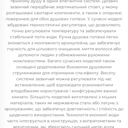
прийому душу в одній елегантній системі. Дизайн
зазвичай передбачає вертикальний стовп, у якому
розташовані санітарні компоненти, а також є опорною
поверхнею для обох душових голівок. У сучасні моделі
вбудовані термостатичні регулятори, що дозволяють
точно регулювати температуру та забезпечувати
стабільний потік води. Ручна душова голівка легко
знімається з монтажного кронштейна, що забезпечує
гнучкість для цільового очищення, миття волосся або
допомоги людям з обмеженими рухомими
можливостями. Багато сучасних моделей також
оснащені додатковими боковими душовими
струминками для отримання спа-ефекту. Висоту
системи зазвичай можна регулювати під час
встановлення, щоб відповідати різноманітним
вподобанням користувачів і конфігураціям ванної
кімнати. Більшість моделей виготовлені з міцних
матеріалів, таких як нержавіюча сталь або латунь з
хромуванням, що забезпечує довговічність і стійкість до
щоденного використання. Технологія економії води
часто інтегрується в конструкцію, з витратометами та
аераторами, які зберігають сильний напір води,