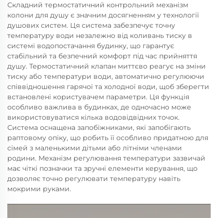
Складний термостатичний контрольний механізм
колони для душу є значним досягненням у технології
душових систем. Ця система забезпечує точну
температуру води незалежно від коливань тиску в
системі водопостачання будинку, що гарантує
стабільний та безпечний комфорт під час прийняття
душу. Термостатичний клапан миттєво реагує на зміни
тиску або температури води, автоматично регулюючи
співвідношення гарячої та холодної води, щоб зберегти
встановлені користувачем параметри. Ця функція
особливо важлива в будинках, де одночасно може
використовуватися кілька водовідвідних точок.
Система оснащена запобіжниками, які запобігають
раптовому опіку, що робить її особливо придатною для
сімей з маленькими дітьми або літніми членами
родини. Механізм регулювання температури зазвичай
має чіткі позначки та зручні елементи керування, що
дозволяє точно регулювати температуру навіть
мокрими руками.