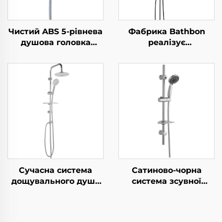
Чистий ABS 5-рівнева
Фабрика Bathbon
душова головка
реалізує
високого тиску з
безпосередньо
електрохромуванням,
Нержавіючий
ультратовста,
комплект для ванної
довговічна
кімнати Стінна
силиконова
система душа
антизабивна розсипь
Комплект матового
для легкого
чорного крана
прибирання
Душовий набір для
ванної кімнати
Сучасна система
Сатиново-чорна
дощувального душу
система зсувної
Bathbon Висока
рейки для душа
продуктивність
разом із ручним
Ручний верхній
душем та гнучким