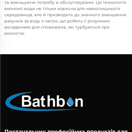
та зменшуючи потребу в обслуговуванні. Ця технологія
економії води не тільки корисна для навколишнього
середовища, але й призводить до значного зменшення
рахунків за воду з часом, що робить її розумним
вкладенням для споживачів, які турбуються про
екологію.
Постачальник професійних продуктів для