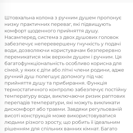
розпилювач Пряма
шлангом Bathbon
реалізація фабрики
Гарантія якості
Штовхальна колона з ручним душем пропонує
низку практичних переваг, які підвищують
комфорт щоденного прийняття душу.
Насамперед, система з двох душових головок
забезпечує неперевершену гнучкість у подачі
води, дозволяючи користувачам безперервно
перемикатися між верхнім душем і ручним. Ця
багатофункціональність особливо корисна для
сімей, у яких є діти або літні члени родини, адже
ручний душ полегшує допомогу під час
прийняття душу та прибирання. Функція
термостатичного контролю забезпечує постійну
температуру води, виключаючи ризик раптових
перепадів температури, які можуть викликати
дискомфорт або травми. Завдяки регульованій
висоті конструкція може використовуватися
людьми різкого зросту, що робить її ідеальним
рішенням для спільних ванних кімнат. Багато