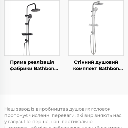
електрохромуванням,
кольору з
ультратовста,
збільшенням тиску,
довговічна
фільтром з матеріалу
силиконова
PP та кнопкою
антизабивна розсипь
зупинки, клеєва
для легкого
підставка та душова
прибирання
гвинтка
Пряма реалізація
Стінний душовий
фабрики Bathbon
комплект Bathbon
Комплект душової
Стиль дощу Верхня
системи з
головка та ручний
дощувальним
душ Гнучкий шланг
зрошенням Високий
Пряма оптова
тиск ручного
реалізація фабрики
розпилювача
Вигідна пропозиція
Наш завод із виробництва душових головок
Регульована штанга-
пропонує численні переваги, які вирізняють нас
направляюча Оптова
у галузі. По-перше, наш вертикально
продажа за низькими
інтегрований підхід забезпечує повний контроль