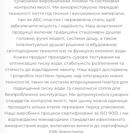
сучасними виробничими лініями та системами
контролю якості. Ми використовуємо передові
технології лиття під тиском і високоякісні матеріали,
такі як АБС-пластик і нержавіюча сталь, щоб
забезпечити міцність і надійність. Наш асортимент
продукції включає традиційні стаціонарні душові
головки, ручні моделі, системи дощу, а також
інтелектуальні душові рішення із вбудованою
світлодіодною технологією та функцією економії води.
Кожен продукт проходить суворе тестування на
оптимізацію тиску води, стабільність розпилення та
стійкість до відкладання накипу. Наш відділ досліджень
і розробок постійно працює над інтеграцією нових
технологій, таких як системи впорскування повітря для
підвищення тиску води та самоочисні сопла для
безпроблемної експлуатації. Ми дотримуємося суворих
стандартів контролю якості, при цьому кожна одиниця
проходить кілька етапів перевірки перед упаковкою.
Наші виробничі процеси сертифіковані за ISO 9001, і ми
відповідаємо міжнародним стандартам ефективного
використання води, включаючи вимоги до сертифікації
EPA WaterSense.