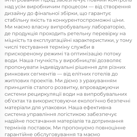
цінами
над усім виробничим процесом — від створення
дизайну до фінальної збірки, що гарантує
стабільну якість та конкурентоспроможні ціни.
Ми маємо власну випробувальну лабораторію,
де продукція проходить ретельну перевірку на
міцність та експлуатаційні характеристики, у тому
числі тестування терміну служби в
прискореному режимі та оптимізацію потоку
води. Наша гнучкість у виробництві дозволяє
пропонувати індивідуальні рішення для різних
ринкових сегментів — від елітних готелів до
житлових проектів. Ми діємо з урахуванням
принципів сталого розвитку, впроваджуючи
системи рециркуляції води на випробувальних
об'єктах та використовуючи екологічно безпечні
матеріали для упаковки. Наша ефективна
система управління логістикою забезпечує
надійне постачання матеріалів та дотримання
термінів поставок. Ми пропонуємо повноцінне
гарантійне обслуговування та маємо