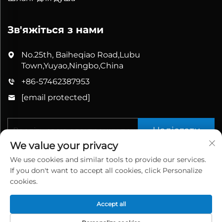
Зв'яжіться з нами
No.25th, Baiheqiao Road,Lubu
Town,Yuyao,Ningbo,China
+86-57462387953
[email protected]
Надіслати
We value your privacy
We use cookies and similar tools to provide our services.
If you don't want to accept all cookies, click Personalize
cookies.
Accept all
Усі права захищено © 2025 China Yuyao Bathbon
Sanitary Ware Co., Ltd.
Політика конфіденційності