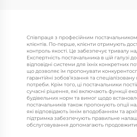
очищується,
м
самоклеюча опора
ду
без свердління
ф
Співпраця з професійним постачальником с
клієнтів. По-перше, клієнти отримують до
осв
контроль якості. Це забезпечує тривалу на
можл
Експертність постачальника в цій галузі 
відповідні системи для їхніх конкретних п
та
що дозволяє їм пропонувати конкурентоспр
в
гарантійні зобов’язання та спеціалізовану
потреби. Крім того, ці постачальники пост
сучасні рішення, які включають функції ек
будівельних норм та вимог щодо встановле
постачальників також пропонують опції на
які відповідають їхнім вподобанням та ар
підтримка забезпечують правильне налашту
обслуговування допомагають продовжити 