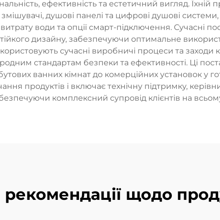
нальність, ефективність та естетичний вигляд. Їхні
і змішувачі, душові панелі та цифрові душові систе
витрату води та опції смарт-підключення. Сучасні п
стійкого дизайну, забезпечуючи оптимальне викори
користовують сучасні виробничі процеси та заходи 
народним стандартам безпеки та ефективності. Ці пос
утових ванних кімнат до комерційних установок у гот
ання продуктів і включає технічну підтримку, керів
безпечуючи комплексний супровід клієнтів на всьо
і рекомендації щодо прод