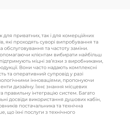
а,
ручний душ
Bathbon
а
а
 для приватних, так і для комерційних
в, які проходять суворі випробування та
я
а обслуговування та частоту заміни.
, допомагаючи клієнтам вибирати найбільш
 підтримують міцні зв’язки з виробниками,
я
одукції. Вони часто надають комплексні
сть та оперативний супровід у разі
ехнологічними інноваціями, пропонуючи
менти дизайну. Їхнє знання місцевих
а правильну інтеграцію систем. Багато
ьні досвіди використання душових кабін,
овників постачальника та технічна
, що їхні послуги з технічного