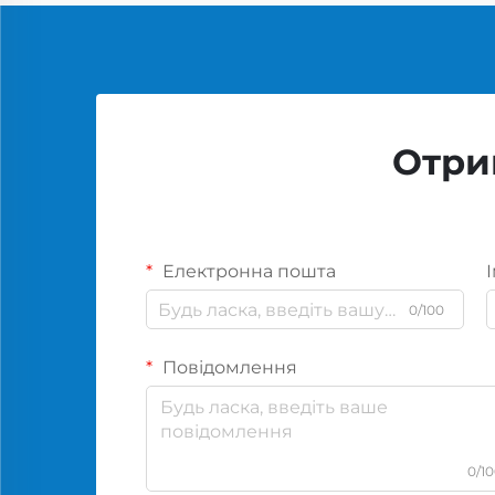
Отри
Електронна пошта
І
0/100
Повідомлення
0/1