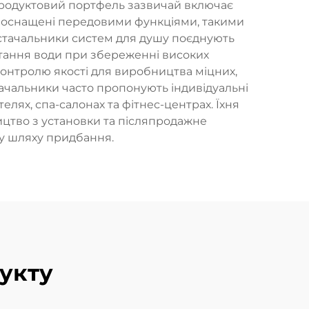
й продуктовий портфель зазвичай включає
ми, оснащені передовими функціями, такими
остачальники систем для душу поєднують
стання води при збереженні високих
контролю якості для виробництва міцних,
тачальники часто пропонують індивідуальні
елях, спа-салонах та фітнес-центрах. Їхня
ництво з установки та післяпродажне
му шляху придбання.
укту