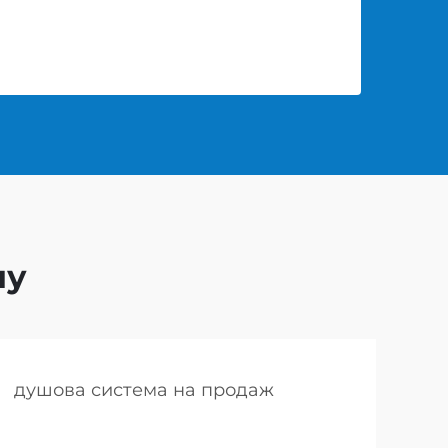
шу
душова система на продаж