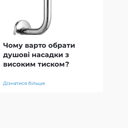
Чому варто обрати
Як
душові насадки з
мі
високим тиском?
ду
Дізнатися більше
Дізн