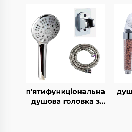
п’ятифункціональна
душ
душова головка з
високим тиском з
р
металевим
шлангом 1,5 м, легко
пок