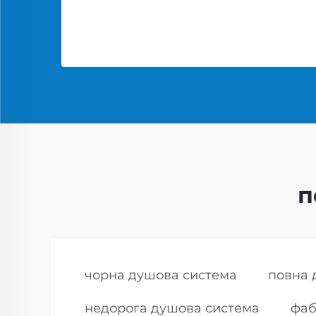
п
чорна душова система
повна 
недорога душова система
фаб