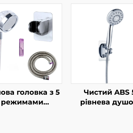
ова головка з 5
Чистий ABS 
режимами
рівнева душ
озпилення з
головка висок
хромовим
тиску з
риттям - новий
електрохромув