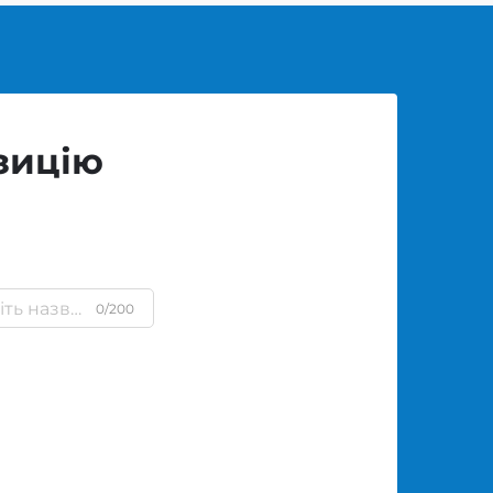
зицію
0/200