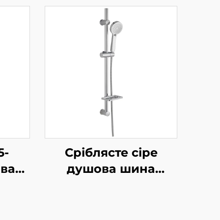
5-
Сріблясте сіре
ова
душова шина
ого
комплект
регульована ковзка
анням,
рейка дощувальний