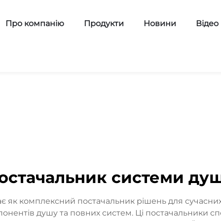
Про компанію
Продукти
Новини
Відео
остачальник системи ду
є як комплексний постачальник рішень для сучасних 
нентів душу та повних систем. Ці постачальники спе