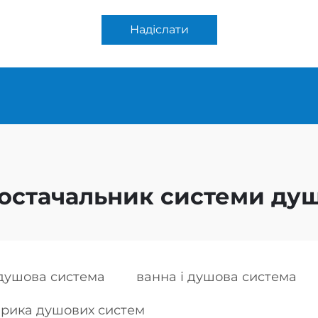
Надіслати
остачальник системи ду
душова система
ванна і душова система
рика душових систем