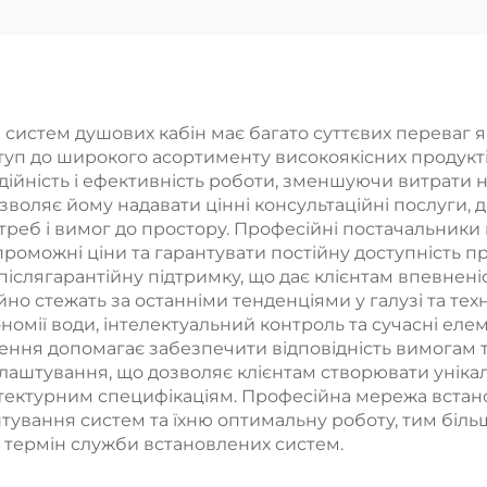
атеріал АБС,
ультратовст
шова головка з
довговічна
ільтром для
силиконов
чистого та
антизабивн
истем душових кабін має багато суттєвих переваг як
ступ до широкого асортименту високоякісних продукті
іжаючого душу,
розсипь дл
дійність і ефективність роботи, зменшуючи витрати н
ивість ручного
легкого
дозволяє йому надавати цінні консультаційні послуги
отреб і вимог до простору. Професійні постачальники
 стаціонарного
прибиранн
оможні ціни та гарантувати постійну доступність пр
икористання
 післягарантійну підтримку, що дає клієнтам впевнені
ійно стежать за останніми тенденціями у галузі та т
ономії води, інтелектуальний контроль та сучасні еле
ння допомагає забезпечити відповідність вимогам т
лаштування, що дозволяє клієнтам створювати унікал
хітектурним специфікаціям. Професійна мережа встан
вання систем та їхню оптимальну роботу, тим більше
термін служби встановлених систем.