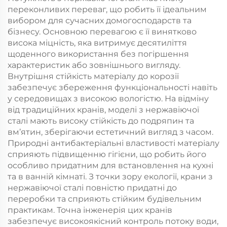
переконливих переваг, що робить її ідеальним
вибором для сучасних домогосподарств та
бізнесу. Основною перевагою є її винятково
висока міцність, яка витримує десятиліття
щоденного використання без погіршення
характеристик або зовнішнього вигляду.
Внутрішня стійкість матеріалу до корозії
забезпечує збереження функціональності навіть
у середовищах з високою вологістю. На відміну
від традиційних кранів, моделі з нержавіючої
сталі мають високу стійкість до подряпин та
вм’ятин, зберігаючи естетичний вигляд з часом.
Природні антибактеріальні властивості матеріалу
сприяють підвищенню гігієни, що робить його
особливо придатним для встановлення на кухні
та в ванній кімнаті. З точки зору екології, крани з
нержавіючої сталі повністю придатні до
переробки та сприяють стійким будівельним
практикам. Точна інженерія цих кранів
забезпечує високоякісний контроль потоку води,