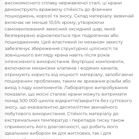
високоякісного сплаву нержавіючої сталі, ці крани
демонструють вражаючу стійкість до фізичних
пошкоджень, корозії та зносу. Склад матеріалу зазвичай
включає не менше 10,5% хрому, утворюючи
самохвилюваний захисний оксидний шар, який
безперервно відновлюється при подряпинах або
пошкодженнях. Цей властивий їм механізм захисту
забезпечує збереження структурної цілісності та
зовнішнього вигляду крана навіть після років
інтенсивного використання. Внутрішні компоненти,
включаючи механізми клапанів і водяних каналів,
отримують користь від міцності матеріалу, запобігаючи
поширеним проблемам, таким як зривання різьби або
вихід з ладу компонентів. Лабораторні випробування
показали, що якісні сталеві крани можуть витримати
понад 500 000 циклів відкриття/закриття без суттєвого
зносу, що еквівалентно десятиліттям звичайного
побутового використання. Стійкість матеріалу до
екстремальних температур і перепадів тиску також
сприяносить його довговічності, що робить його
ідеальним вибором як для житлових, так і для