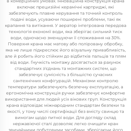
в комерційних умовах. Інноваційна конструкція крана
включає прецизійні керамічні картриджі, які
забезпечують плавне керування та точний контроль
подачі води, усуваючи поширені проблеми, такі як
крапання та витікання. У аератор інтегрована передова
технологія економії води, яка зберігає сильний тиск
води, одночасно зменшуючи її споживання на 30%.
Поверхня крана має матову або поліровану обробку,
яка не лише підкреслює його візуальну привабливість,
але й робить його стійким до відбитків пальців та плям
від води. Гнучкість монтажу досягається за рахунок
стандартних з'єднань та монтажних систем, що
забезпечує сумісність з більшістю сучасних
сантехнічних конфігурацій. Механізми контролю
температури забезпечують безпечну експлуатацію, а
ергономічна конструкція ручки забезпечує комфортне
використання для людей усіх вікових груп. Конструкція
крана відповідає міжнародним стандартам безпеки та
якості, у тому числі сертифікації без вмісту свинцю та
вимогам щодо питної води. Для догляду склад
нержавіючої сталі дозволяє легко очищати кран
звичайними побутовими засобами, зберігаючи його