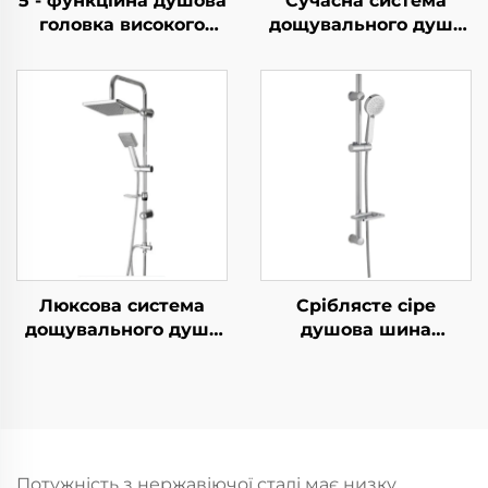
5 - функційна душова
Сучасна система
головка високого
дощувального душу
тиску - Елегантний
Bathbon Висока
дизайн, 1.5М
продуктивність
металева гвинтка,
Ручний верхній
легкое очищення,
розпилювач Пряма
бездрилева
реалізація фабрики
самоклейна
Гарантія якості
підставка
Люксова система
Сріблясте сіре
дощувального душу
душова шина
Bathbon Ручний душ
комплект
із регульованою
регульована ковзка
висотою Покриття під
рейка дощувальний
хром Пряма оптова
ручний душ Bathbon
реалізація
Потужність з нержавіючої сталі має низку