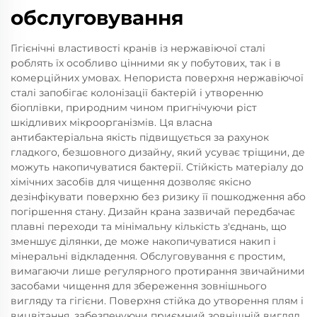
обслуговування
Гігієнічні властивості кранів із нержавіючої сталі
роблять їх особливо цінними як у побутових, так і в
комерційних умовах. Непориста поверхня нержавіючої
сталі запобігає колонізації бактерій і утворенню
біоплівки, природним чином пригнічуючи ріст
шкідливих мікроорганізмів. Ця власна
антибактеріальна якість підвищується за рахунок
гладкого, безшовного дизайну, який усуває тріщини, де
можуть накопичуватися бактерії. Стійкість матеріалу до
хімічних засобів для чищення дозволяє якісно
дезінфікувати поверхню без ризику її пошкодження або
погіршення стану. Дизайн крана зазвичай передбачає
плавні переходи та мінімальну кількість з'єднань, що
зменшує ділянки, де може накопичуватися накип і
мінеральні відкладення. Обслуговування є простим,
вимагаючи лише регулярного протирання звичайними
засобами чищення для збереження зовнішнього
вигляду та гігієни. Поверхня стійка до утворення плям і
вицвітання, забезпечуючи приємний зовнішній вигляд