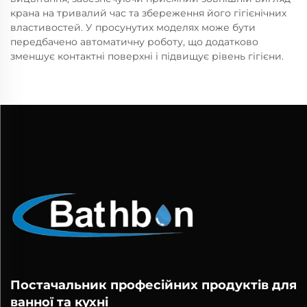
крана на тривалий час та збереження його гігієнічних
властивостей. У просунутих моделях може бути
передбачено автоматичну роботу, що додатково
зменшує контактні поверхні і підвищує рівень гігієни.
Постачальник професійних продуктів для
ванної та кухні