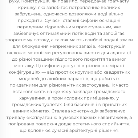
руху. Конструкція, як правило, передбачає ґратчасту
кришку, яка запобігає потраплянню великих
забруднень, одночасно дозволяючи воді вільно
проходити. Сучасні стальні сифони оснащені
передовим гідравлічним проектуванням, яке
забезпечує оптимальний потік води та запобігає
зворотному потоку, а також мають глибокі водяні замки
для блокування неприємних запахів. Конструкція
включає механізми регулювання висоти для адаптації
до різної товщини підлогового покриття та вимог
монтажу. Ці сифони доступні в різних розмірах і
конфігураціях — від простих круглих або квадратних
моделей до лінійних варіантів, що робить їх
придатними для різноманітних застосувань. Їх часто
встановлюють на кухнях у закладах громадського
харчування, в промислових приміщеннях, у
громадських туалетах, біля басейнів і в приватних
ванних кімнатах. Сталева конструкція забезпечує
тривалу експлуатацію в умовах важких навантажень, а
полірована поверхня додає естетичного сприйняття,
що доповнює сучасні архітектурні рішення.