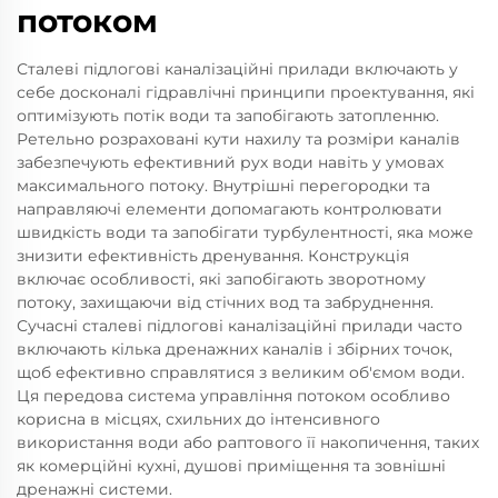
потоком
Сталеві підлогові каналізаційні прилади включають у
себе досконалі гідравлічні принципи проектування, які
оптимізують потік води та запобігають затопленню.
Ретельно розраховані кути нахилу та розміри каналів
забезпечують ефективний рух води навіть у умовах
максимального потоку. Внутрішні перегородки та
направляючі елементи допомагають контролювати
швидкість води та запобігати турбулентності, яка може
знизити ефективність дренування. Конструкція
включає особливості, які запобігають зворотному
потоку, захищаючи від стічних вод та забруднення.
Сучасні сталеві підлогові каналізаційні прилади часто
включають кілька дренажних каналів і збірних точок,
щоб ефективно справлятися з великим об'ємом води.
Ця передова система управління потоком особливо
корисна в місцях, схильних до інтенсивного
використання води або раптового її накопичення, таких
як комерційні кухні, душові приміщення та зовнішні
дренажні системи.