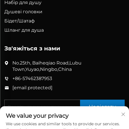
Набір для душу
Душеві головки
Бідет/Шатаф
Шланг для душа
Зв'яжіться з нами
No.25th, Baiheqiao Road,Lubu
Town,Yuyao,Ningbo,China
+86-57462387953
[email protected]
Надіслати
We value your privacy
We use cookies and similar tools to provide our services.