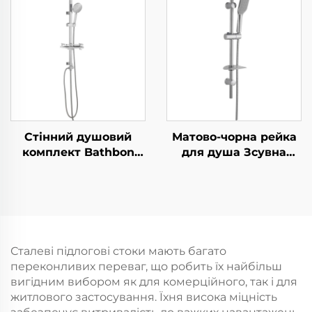
ультратовста,
ультратовста,
довговічна
довговічна
силиконова
силиконова
антизабивна розсипь
антизабивна розсипь
для легкого
для легкого
прибирання
прибирання
Стінний душовий
Матово-чорна рейка
комплект Bathbon
для душа Зсувна
Стиль дощу Верхня
штанга разом із
головка та ручний
чорним шлангом та
душ Гнучкий шланг
ручним душем
Пряма оптова
Bathbon
реалізація фабрики
Вигідна пропозиція
Сталеві підлогові стоки мають багато
переконливих переваг, що робить їх найбільш
вигідним вибором як для комерційного, так і для
житлового застосування. Їхня висока міцність