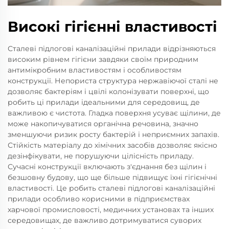
Високі гігієнні властивості
Сталеві підлогові каналізаційні прилади відрізняються
високим рівнем гігієни завдяки своїм природним
антимікробним властивостям і особливостям
конструкції. Непориста структура нержавіючої сталі не
дозволяє бактеріям і цвілі колонізувати поверхні, що
робить ці прилади ідеальними для середовищ, де
важливою є чистота. Гладка поверхня усуває щілини, де
може накопичуватися органічна речовина, значно
зменшуючи ризик росту бактерій і неприємних запахів.
Стійкість матеріалу до хімічних засобів дозволяє якісно
дезінфікувати, не порушуючи цілісність приладу.
Сучасні конструкції включають з'єднання без щілин і
безшовну будову, що ще більше підвищує їхні гігієнічні
властивості. Це робить сталеві підлогові каналізаційні
прилади особливо корисними в підприємствах
харчової промисловості, медичних установах та інших
середовищах, де важливо дотримуватися суворих