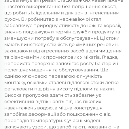
забезпечує витривалість до важких навантажень
і частого використання без погіршення якості,
що робить їх ідеальними для зон з інтенсивним
рухом. Виробництво з нержавіючої сталі
забезпечує природну стійкість до іржі та корозії,
значно подовжуючи термін служби продукту та
зменшуючи потребу в обслуговуванні. Ці стоки
мають виняткову стійкість до хімічних речовин,
захищаючи від агресивних засобів для чищення
та різноманітних промислових хімікатів. Гладка,
непориста поверхня запобігає росту бактерій і
полегшує чищення та обслуговування. Ще
однією ключовою перевагою є гнучкість
монтажу, оскільки сталеві підлогові стоки легко
регулювати під різну висоту підлоги та нахил.
Висока пропускна здатність забезпечує
ефективний відтік навіть під час пікових
навантажень водою, а міцна конструкція
запобігає деформації або пошкодженню від
перепадів температури. Сучасні моделі
включають узори, що запобігають ковзанню, на