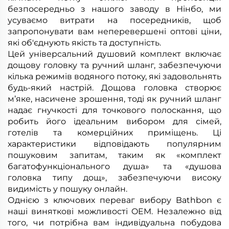
безпосередньо з нашого заводу в Нінбо, ми
усуваємо витрати на посередників, щоб
запропонувати вам неперевершені оптові ціни,
які об'єднують якість та доступність.
Цей універсальний душовий комплект включає
дощову головку та ручний шланг, забезпечуючи
кілька режимів водяного потоку, які задовольнять
будь-який настрій. Дощова головка створює
м’яке, насичене зрошення, тоді як ручний шланг
надає гнучкості для точкового полоскання, що
робить його ідеальним вибором для сімей,
готелів та комерційних приміщень. Ці
характеристики відповідають популярним
пошуковим запитам, таким як «комплект
багатофункціонального душа» та «душова
головка типу дощ», забезпечуючи високу
видимість у пошуку онлайн.
Однією з ключових переваг вибору Bathbon є
наші виняткові можливості OEM. Незалежно від
того, чи потрібна вам індивідуальна побудова