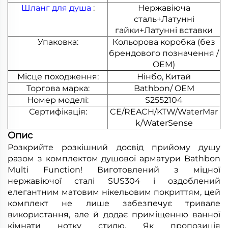
Шланг для душа
:
Нержавіюча
сталь+Латунні
гайки+Латунні вставки
Упаковка:
Кольорова коробка (без
брендового позначення /
OEM)
Місце походження:
Нінбо, Китай
Торгова марка:
Bathbon/ OEM
Номер моделі:
S2552104
Сертифікація:
CE/REACH/KTW/WaterMar
k/WaterSense
Опис
Розкрийте розкішний досвід прийому душу
разом з комплектом душової арматури Bathbon
Multi Function! Виготовлений з міцної
нержавіючої сталі SUS304 і оздоблений
елегантним матовим нікельовим покриттям, цей
комплект не лише забезпечує тривале
використання, але й додає приміщенню ванної
кімнати нотку стилю. Як пропозиція