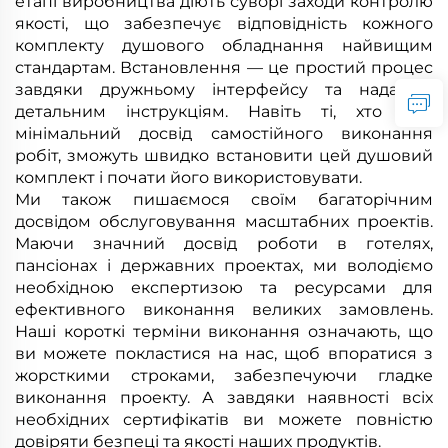
етапі виробництва діють суворі заходи контролю
якості, що забезпечує відповідність кожного
комплекту душового обладнання найвищим
стандартам. Встановлення — це простий процес
завдяки дружньому інтерфейсу та наданим
детальним інструкціям. Навіть ті, хто має
мінімальний досвід самостійного виконання
робіт, зможуть швидко встановити цей душовий
комплект і почати його використовувати.
Ми також пишаємося своїм багаторічним
досвідом обслуговування масштабних проектів.
Маючи значний досвід роботи в готелях,
пансіонах і державних проектах, ми володіємо
необхідною експертизою та ресурсами для
ефективного виконання великих замовлень.
Наші короткі терміни виконання означають, що
ви можете покластися на нас, щоб впоратися з
жорсткими строками, забезпечуючи гладке
виконання проекту. А завдяки наявності всіх
необхідних сертифікатів ви можете повністю
довіряти безпеці та якості наших продуктів.