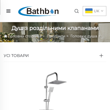
UK
Душ з роздільними клапанами
Головна сторінка
>
Продукти
>
Головки душа
>
Наб
УСІ ТОВАРИ