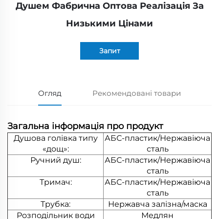
Душем Фабрична Оптова Реалізація За
Низькими Цінами
Запит
Огляд
Рекомендовані товари
Загальна інформація про продукт
Душова голівка типу
АБС-пластик/Нержавіюча
«дощ»:
сталь
Ручний душ:
АБС-пластик/Нержавіюча
сталь
Тримач:
АБС-пластик/Нержавіюча
сталь
Трубка:
Нержавча залізна/маска
Розподільник води
Медлян