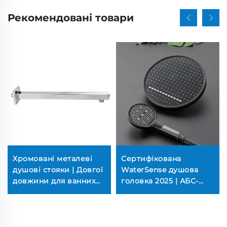
Рекомендовані товари
Хромовані металеві
Сертифікована
душові стояки | Довгої
WaterSense душова
довжини для ванних
головка 2025 | АБС-
кімнат (пряма поставка
пластик із хромовим
з фабрики, стійкі до
покриттям, 3 режими
корозії, якісні для
розпилення (ручний
готелів)
душ, підключення до