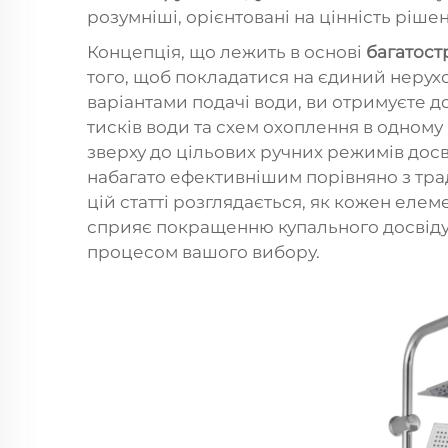
розумніші, орієнтовані на цінність рішен
Концепція, що лежить в основі
багатост
того, щоб покладатися на єдиний нер
варіантами подачі води, ви отримуєте д
тисків води та схем охоплення в одному 
зверху до цільових ручних режимів досв
набагато ефективнішим порівняно з тр
цій статті розглядається, як кожен елем
сприяє покращенню купального досвіду 
процесом вашого вибору.