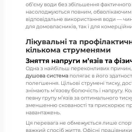
об’єму води без збільшення фактичного
насолоджуються повним, обволікаючим
відповідальне використання води — чин
для домовласників, так і для комерційн
Лікувальні та профілактич
кількома струменями
Зняття напруги м’язів та фіз
Одна з найбільш переконливих причин
душова система
полягає в його здатнос
полегшення. Цільові струмені тиску, до
знімають м’язову болючість і напругу. 
певну групу м’язів за оптимального тис
зменшенню скованості та прискорює пр
навантажень.
Ця перевага не обмежується лише спорт
важкий спосіб життя. Офісні працівники,