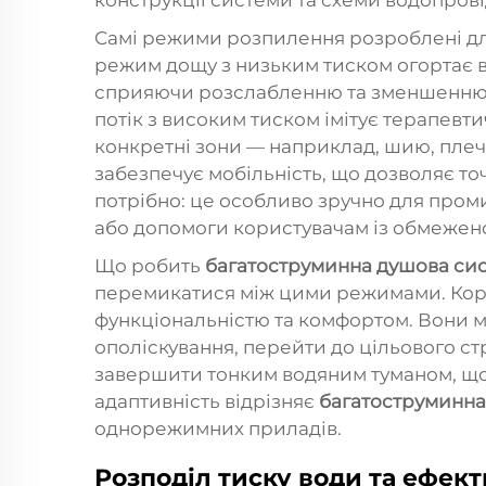
конструкції системи та схеми водопров
Самі режими розпилення розроблені д
режим дощу з низьким тиском огортає в
сприяючи розслабленню та зменшенню
потік з високим тиском імітує терапевт
конкретні зони — наприклад, шию, плеч
забезпечує мобільність, що дозволяє то
потрібно: це особливо зручно для пром
або допомоги користувачам із обмежен
Що робить
багатоструминна душова си
перемикатися між цими режимами. Кори
функціональністю та комфортом. Вони м
ополіскування, перейти до цільового ст
завершити тонким водяним туманом, щоб
адаптивність відрізняє
багатоструминна
однорежимних приладів.
Розподіл тиску води та ефект