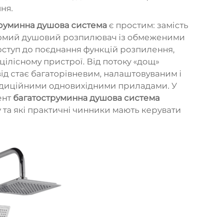
ня.
руминна душова система
є простим: замість
ухомий душовий розпилювач із обмеженими
оступ до поєднання функцій розпилення,
цілісному пристрої. Від потоку «дощ»
ід стає багаторівневим, налаштовуваним і
адиційними одновихідними приладами. У
ент
багатоструминна душова система
та які практичні чинники мають керувати