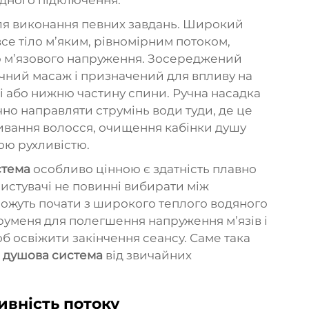
ідного підключення.
ля виконання певних завдань. Широкий
се тіло м’яким, рівномірним потоком,
 м’язового напруження. Зосереджений
ичний масаж і призначений для впливу на
і або нижню частину спини. Ручна насадка
чно направляти струмінь води туди, де це
ивання волосся, очищення кабінки душу
ою рухливістю.
стема
особливо цінною є здатність плавно
стувачі не повинні вибирати між
ожуть почати з широкого теплого водяного
руменя для полегшення напруження м’язів і
 освіжити закінчення сеансу. Саме така
 душова система
від звичайних
ивність потоку