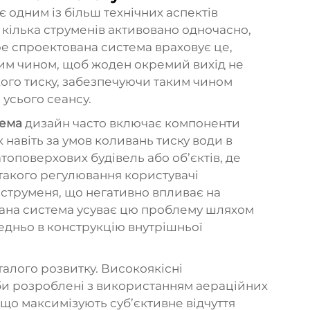
є одним із більш технічних аспектів
и кілька струменів активовано одночасно,
ре спроектована система враховує це,
ким чином, щоб жоден окремий вихід не
ого тиску, забезпечуючи таким чином
 усього сеансу.
тема
дизайн часто включає компоненти
к навіть за умов коливань тиску води в
топоверхових будівель або об’єктів, де
такого регулювання користувачі
 струменя, що негативно впливає на
мана система усуває цю проблему шляхом
едньо в конструкцію внутрішньої
талого розвитку. Високоякісні
и розроблені з використанням аераційних
 що максимізують суб’єктивне відчуття