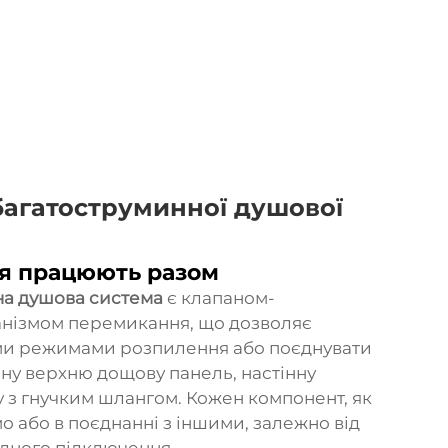
багатоструминної душової
ня працюють разом
на душова система
є клапаном-
анізмом перемикання, що дозволяє
ими режимами розпилення або поєднувати
рну верхню дощову панель, настінну
у з гнучким шлангом. Кожен компонент, як
 або в поєднанні з іншими, залежно від