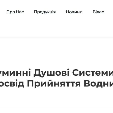
Про Нас
Продукція
Новини
Відео
уминні Душові Систе
освід Прийняття Водн