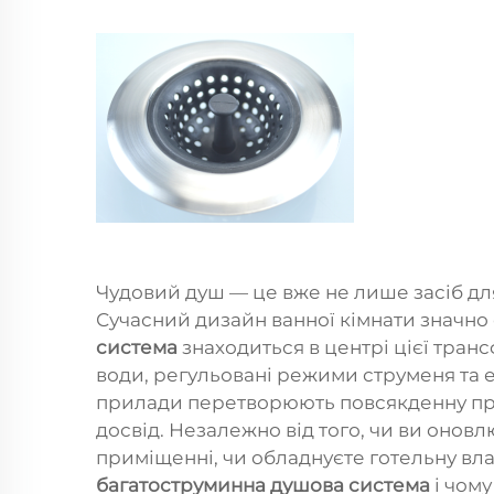
Чудовий душ — це вже не лише засіб дл
Сучасний дизайн ванної кімнати значно 
система
знаходиться в центрі цієї тран
води, регульовані режими струменя та е
прилади перетворюють повсякденну пр
досвід. Незалежно від того, чи ви онов
приміщенні, чи обладнуєте готельну вла
багатоструминна душова система
і чом