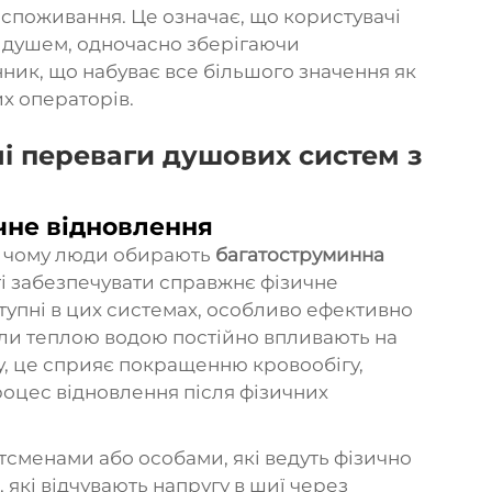
 споживання. Це означає, що користувачі
 душем, одночасно зберігаючи
ник, що набуває все більшого значення як
их операторів.
ні переваги душових систем з
ичне відновлення
, чому люди обирають
багатоструминна
ті забезпечувати справжнє фізичне
ступні в цих системах, особливо ефективно
Коли теплою водою постійно впливають на
ку, це сприяє покращенню кровообігу,
оцес відновлення після фізичних
сменами або особами, які ведуть фізично
 які відчувають напругу в шиї через