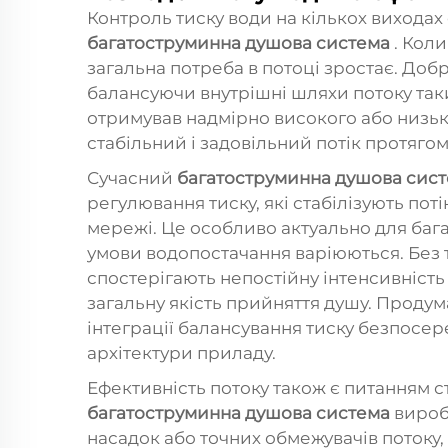
Контроль тиску води на кількох виходах 
багатоструминна душова система
. Кол
загальна потреба в потоці зростає. Доб
балансуючи внутрішні шляхи потоку та
отримував надмірно високого або низьк
стабільний і задовільний потік протягом
Сучасний
багатоструминна душова сис
регулювання тиску, які стабілізують поті
мережі. Це особливо актуально для бага
умови водопостачання варіюються. Без 
спостерігають непостійну інтенсивність
загальну якість прийняття душу. Проду
інтеграції балансування тиску безпосер
архітектури приладу.
Ефективність потоку також є питанням с
багатоструминна душова система
вироб
насадок або точних обмежувачів потоку,