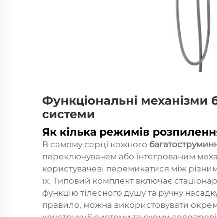
Функціональні механізми 
системи
Як кілька режимів розпилен
В самому серці кожного
багатострумин
переключувачем або інтегрованим мех
користувачеві перемикатися між різн
їх. Типовий комплект включає стаціона
функцію тілесного душу та ручну насадк
правило, можна використовувати окремо