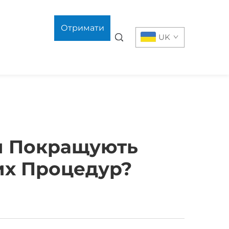
Отримати
UK
розрахунок
ми Покращують
их Процедур?