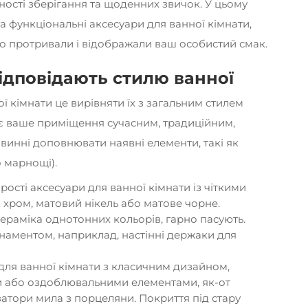
ності зберігання та щоденних звичок. У цьому
та функціональні аксесуари для ванної кімнати,
о протривали і відображали ваш особистий смак.
відповідають стилю ванної
ої кімнати
це вирівняти їх з загальним стилем
и є ваше приміщення сучасним, традиційним,
винні доповнювати наявні елементи, такі як
о марнощі).
прості аксесуари для ванної кімнати із чіткими
 хром, матовий нікель або матове чорне.
кераміка однотонних кольорів, гарно пасують.
рнаментом, наприклад, настінні держаки для
для ванної кімнати з класичним дизайном,
и або оздоблювальними елементами, як-от
атори мила з порцеляни. Покриття під стару