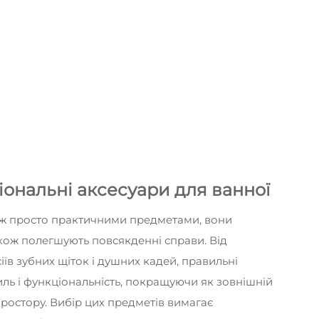
іональні аксесуари для ванної
іж просто практичними предметами, вони
акож полегшують повсякденні справи. Від
їв зубних щіток і душних кадей, правильні
иль і функціональність, покращуючи як зовнішній
простору. Вибір цих предметів вимагає