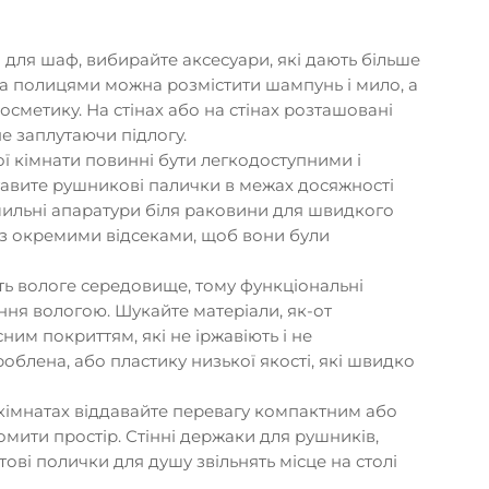
я для шаф, вибирайте аксесуари, які дають більше
ома полицями можна розмістити шампунь і мило, а
косметику. На стінах або на стінах розташовані
е заплутаючи підлогу.
ої кімнати повинні бути легкодоступними і
авите рушникові палички в межах досяжності
мильні апаратури біля раковини для швидкого
 з окремими відсеками, щоб вони були
ють вологе середовище, тому функціональні
ня вологою. Шукайте матеріали, як-от
ним покриттям, які не іржавіють і не
блена, або пластику низької якості, які швидко
 кімнатах віддавайте перевагу компактним або
мити простір. Стінні держаки для рушників,
тові полички для душу звільнять місце на столі
.