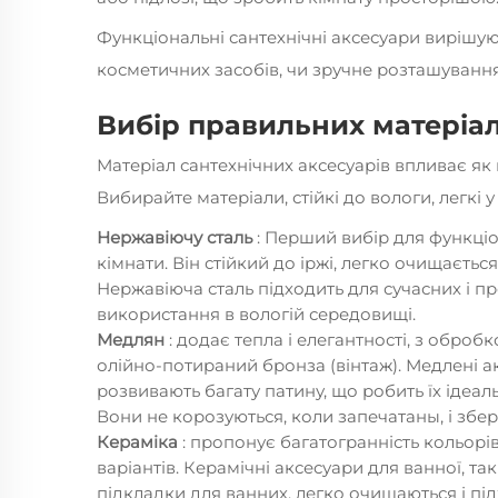
Функціональні сантехнічні аксесуари вирішую
косметичних засобів, чи зручне розташуванн
Вибір правильних матеріал
Матеріал сантехнічних аксесуарів впливає як н
Вибирайте матеріали, стійкі до вологи, легкі 
Нержавіючу сталь
: Перший вибір для функціо
кімнати. Він стійкий до іржі, легко очищається
Нержавіюча сталь підходить для сучасних і п
використання в вологій середовищі.
Медлян
: додає тепла і елегантності, з оброб
олійно-потираний бронза (вінтаж). Медлені а
розвивають багату патину, що робить їх ідеал
Вони не корозуються, коли запечатаны, і збер
Кераміка
: пропонує багатогранність кольорів 
варіантів. Керамічні аксесуари для ванної, так
підкладки для ванних, легко очищаються і під