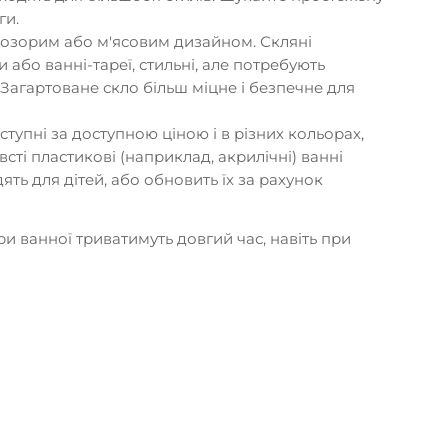
ги.
прозорим або м'ясовим дизайном. Скляні
и або ванні-тареї, стильні, але потребують
Загартоване скло більш міцне і безпечне для
ступні за доступною ціною і в різних кольорах,
всті пластикові (наприклад, акрилічні) ванні
дять для дітей, або обновить їх за рахунок
ри ванної триватимуть довгий час, навіть при