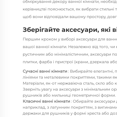
обміркування декору ванної кімнати, необхід
керівництві пояснюється, як вибрати стильні 
щоб вони відповідали вашому простору, довг
Зберігайте аксесуари, які 
Першим кроком у виборі
аксесуари для ванн
вашої ванної кімнати. Незалежно від того, ч
рустичним або мінімалістичним, аксесуари по
плитки, фарба і пристрої (крани, дзеркала аб
Сучасні ванні кімнати
: Вибирайте елегантні, 
лініями та металевими покриттями, такими як
Матеріали, як-от нержавіюча сталь, скло або 
Зверніть увагу на аксесуари з мінімальним о
рушників або мильниці геометричної форми.
Класичні ванні кімнати
: Обирайте аксесуари 
наприклад, з латунним покриттям, з вигинам
держаки для рушників у формі хреста або доз