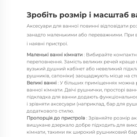
Зробіть розмір і масштаб
Аксесуари для ванної повинні відповідати р
занадто маленькими або переважними. При ви
і наявні пристрої.
Маленькі ванні кімнати
: Вибирайте компактн
переповнення. Замість великих речей краще 
вузький душний кабінет або невеликий підкла
рушників, сапоніки) заощаджують місце на стол
Великі ванні
: У більших приміщеннях можна р
ванної кімнати. Двічі рушнички, просторі ван
підкладка для ванни додають функціональност
і зрівняти аксесуари (наприклад, бар для ру
додаткового стилю.
Пропорція до пристроїв
: Зрівняйте розмір а
вишукане дзеркало добре підходить для вик
кімнати, такими як широкий рушниковий ба