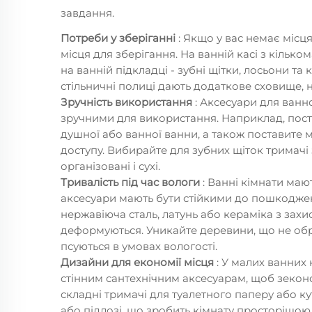
завдання.
Потреби у зберіганні
: Якщо у вас немає місц
місця для зберігання. На ванній касі з кільк
на ванній підкладці - зубні щітки, лосьони та 
стільничні полиці дають додаткове сховище, н
Зручність використання
: Аксесуари для ванн
зручними для використання. Наприклад, пост
душної або ванної ванни, а також поставите 
доступу. Вибирайте для зубних щіток тримачі
організовані і сухі.
Тривалість під час вологи
: Ванні кімнати ма
аксесуари мають бути стійкими до пошкоджен
нержавіюча сталь, латунь або кераміка з захис
деформуються. Уникайте деревини, що не обро
псуються в умовах вологості.
Дизайни для економії місця
: У малих ванних
стінним сантехнічним аксесуарам, щоб зеконо
складні тримачі для туалетного паперу або ку
або підлозі, що зробить кімнату просторішою