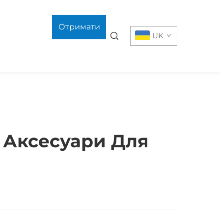
Отримати
UK
пропозицію
і Аксесуари Для