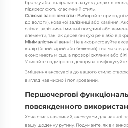
бронзу або полірована латунь додають тепла,
підкреслюють класичний стиль.
Сільські ванні кімнати
: Вибирайте природні ма
до вологи), кованої залізниці або каміння. Акс
слізки, залізничні мильні посудині або каменн
елементи, такі як дерев'яні сухі речі або відкр
Мінімалістичні ванні
: Не використовуйте акс
колір (білий, сірий або бежевий) і не мають ро
економиють місце, а прозорі склянки або біл
Уникайте надмірного декоруванняфокусуйте н
Зміщення аксесуарів до вашого стилю створю
вигляд навмисно і полирований.
Першочергові функціональн
повсякденного використа
Хоча стиль важливий, аксесуари для ванної 
вашу щоденну рутину. Подумайте, як ви викор