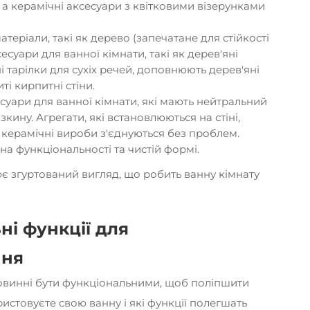
 а керамічні аксесуари з квітковими візерунками
теріали, такі як дерево (запечатане для стійкості
есуари для ванної кімнати, такі як дерев'яні
і тарілки для сухіх речей, доповнюють дерев'яні
иті кирпитні стіни.
есуари для ванної кімнати, які мають нейтральний
зкину. Агрегати, які встановлюються на стіні,
і керамічні вироби з'єднуються без проблем.
а функціональності та чистій формі.
є згуртований вигляд, що робить ванну кімнату
і функції для
ння
повинні бути функціональними, щоб поліпшити
истовуєте свою ванну і які функції полегшать