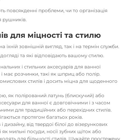
ть повсякденні проблеми, чи то організація
я рушників.
ів для міцності та стилю
а їхній зовнішній вигляд, так і на термін служби.
у догляді та які відповідають вашому стилю.
нальних і стильних аксесуарів для ванної
 і має розчинки, такі як шприц або полір.
ромислових стилів і досить міцна для щоденного
кою, як полірований латунь (блискучий) або
ксесуари для ванної є довговічними і з часом
ьними для традиційних або перехідних стилів.
ігаються протягом багатьох років.
і дизайну, від твердої білої до візерункових
і як мильні посуди, носії зубних щіток або
ходять для більшості стилів. Шукайте простежену