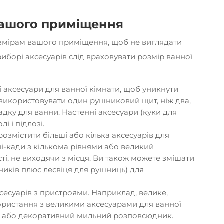
 вашого приміщення
озмірам вашого приміщення, щоб не виглядати
борі аксесуарів слід враховувати розмір ванної
і аксесуари для ванної кімнати, щоб уникнути
використовувати один рушниковий щит, ніж два,
дку для ванни. Настенні аксесуари (куки для
і і підлозі.
озмістити більші або кілька аксесуарів для
ні-кади з кількома рівнями або великий
і, не виходячи з місця. Ви також можете змішати
шників плюс лесвіця для рушниць) для
ксесуарів з пристроями. Наприклад, велике,
ористання з великими аксесуарами для ванної
р або декоративний мильний розповсюдник.