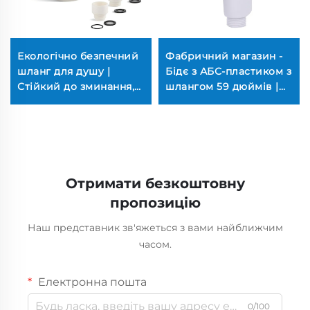
Екологічно безпечний
Фабричний магазин -
шланг для душу |
Бідє з АБС-пластиком з
Стійкий до зминання,
шлангом 59 дюймів |
зимова гнучкість, мідні
Шаттаф високого
сердечники (60
тиску 100PSI
дюймів, OEKO-TEX, без
(Технологія без
свинцю)
протікання)
Отримати безкоштовну
пропозицію
Наш представник зв'яжеться з вами найближчим
часом.
Електронна пошта
0/100