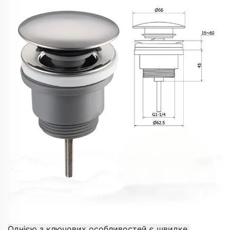
​ 
Однією з ключових особливостей є швидке 