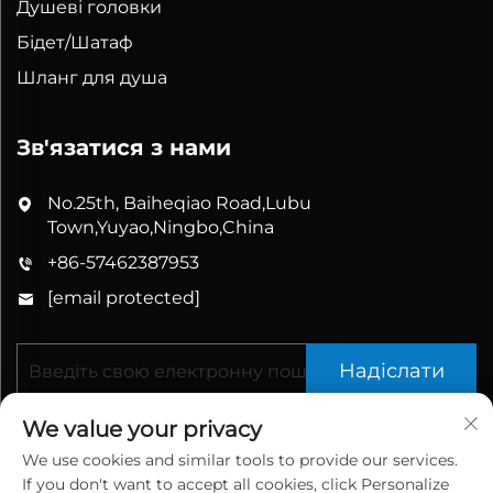
Душеві головки
Бідет/Шатаф
Шланг для душа
Зв'язатися з нами
No.25th, Baiheqiao Road,Lubu
Town,Yuyao,Ningbo,China
+86-57462387953
[email protected]
Надіслати
We value your privacy
We use cookies and similar tools to provide our services.
If you don't want to accept all cookies, click Personalize