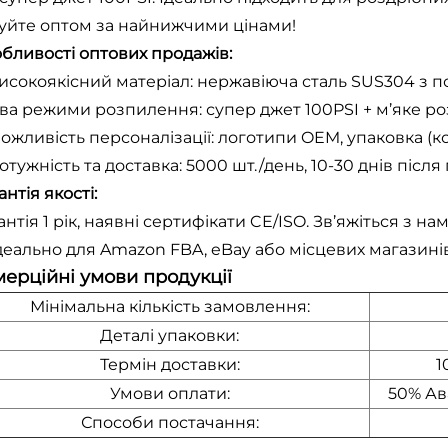
уйте оптом за найнижчими цінами!
бливості оптових продажів:
исокоякісний матеріал: нержавіюча сталь SUS304 з 
ва режими розпилення: супер джет 100PSI + м’яке ро
ожливість персоналізації: логотипи OEM, упаковка (
отужність та доставка: 5000 шт./день, 10-30 днів післ
антія якості:
антія 1 рік, наявні сертифікати CE/ISO. Зв’яжіться з 
деально для Amazon FBA, eBay або місцевих магазині
ерційні умови продукції
Мінімальна кількість замовлення:
Деталі упаковки:
Термін доставки:
1
Умови оплати:
50% Ав
Способи постачання: