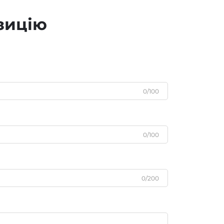
зицію
0/100
0/100
0/200