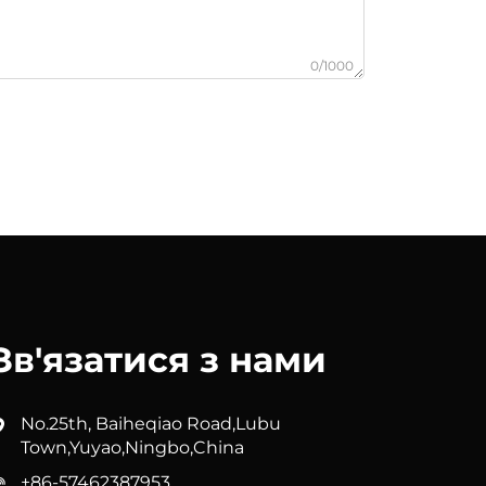
0/1000
Зв'язатися з нами
No.25th, Baiheqiao Road,Lubu
Town,Yuyao,Ningbo,China
+86-57462387953