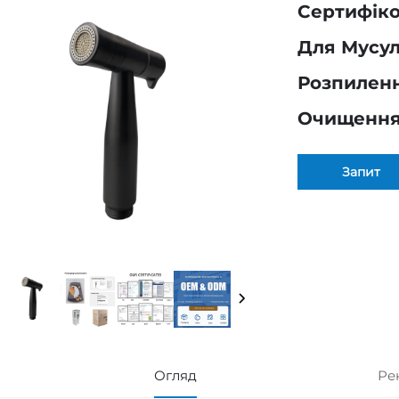
Сертифіко
Для Мусул
Розпиленн
Очищення 
Запит
Огляд
Ре