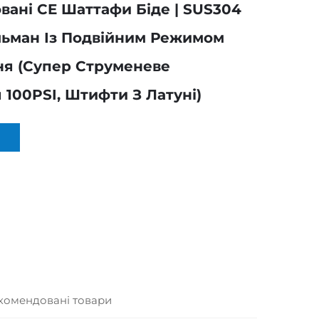
вані CE Шаттафи Біде | SUS304
ьман Із Подвійним Режимом
я (супер Струменеве
100PSI, Штифти З Латуні)
комендовані товари