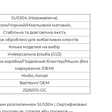
SUS304 (Неіржавіюча)
ром/Чорний/Нікельовий матовий...
Стабільна та довговічна якість
е оброблені для вибагливих клієнтів
Кілька моделей на вибір
Універсальна різьба (G1/2)
а коробка/Подвійний блистер/Мішок (без
маркування /OEM)
Нінбо, Китай
Bathbon/ OEM
252601S-GG
ним розпиленням SUS304 | Сертифіковані
х продавців, готелів або проектів —