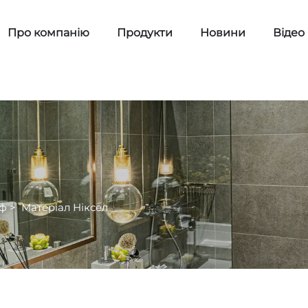
Про компанію
Продукти
Новини
Відео
аф
>
Матеріал Ніксел