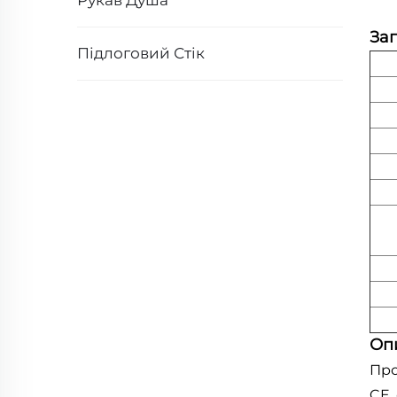
Рукав Душа
Заг
Підлоговий Стік
Оп
Про
CE,