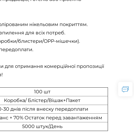
полірованим нікельовим покриттям.
зпилення для всіх потреб.
коробки/блистери/OPP-мішечки).
я передоплати.
нами для отримання комерційної пропозиції
в!
100 шт
Коробка/ Блістер/Вішак+Пакет
0-30 днів після внеску передоплати
анс + 70% Остаток перед завантаженням
5000 штук/День