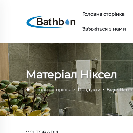
Головна сторінка
Зв'яжіться з нами
Матеріал Ніксел
Головна сторінка
>
Продукти
>
Біде/Шатт
УСІ ТОВАРИ