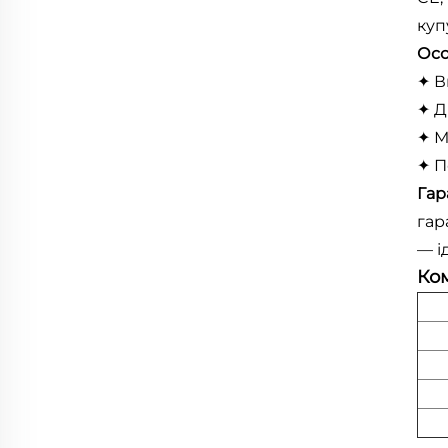
куп
Осо
✦ В
✦ Д
✦ М
✦ П
Гар
гар
— і
Ком