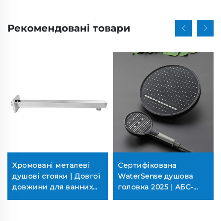
Рекомендовані товари
Хромовані металеві
Сертифікована
душові стояки | Довгої
WaterSense душова
довжини для ванних
головка 2025 | АБС-
кімнат (пряма поставка
пластик із хромовим
з фабрики, стійкі до
покриттям, 3 режими
корозії, якісні для
розпилення (ручний