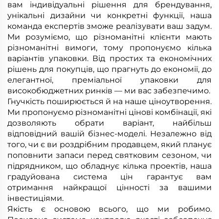
вам індивідуальні рішення для брендування,
унікальні дизайни чи конкретні функції, наша
команда експертів зможе реалізувати ваш задум.
Ми розуміємо, що різноманітні клієнти мають
різноманітні вимоги, тому пропонуємо кілька
варіантів упаковки. Від простих та економічних
рішень для покупців, що прагнуть до економії, до
елегантної, преміальної упаковки для
високобюджетних ринків — ми вас забезпечимо.
Гнучкість поширюється й на наше ціноутворення.
Ми пропонуємо різноманітні цінові комбінації, які
дозволяють обрати варіант, найбільш
відповідний вашій бізнес-моделі. Незалежно від
того, чи є ви роздрібним продавцем, який планує
поповнити запаси перед святковим сезоном, чи
підрядником, що обладнує кілька проектів, наша
градуйована система цін гарантує вам
отримання найкращої цінності за вашими
інвестиціями.
Якість є основою всього, що ми робимо.