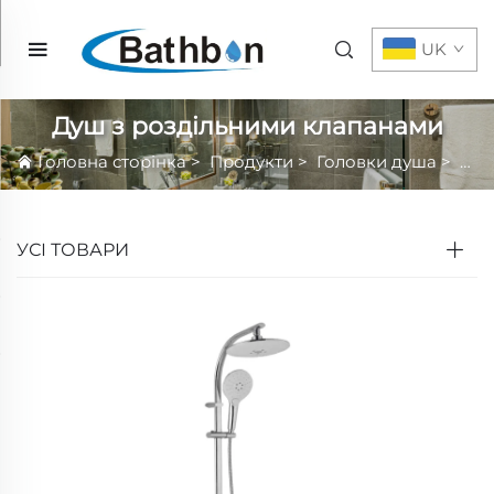
UK
Душ з роздільними клапанами
Головна сторінка
>
Продукти
>
Головки душа
>
Наб
УСІ ТОВАРИ