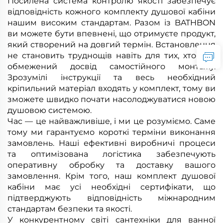
Посилена система контролю якості забезпечує
відповідність кожного комплекту душової кабіни
нашим високим стандартам. Разом із BATHBON
ви можете бути впевнені, що отримуєте продукт,
який створений на довгий термін. Встановлення
не становить труднощів навіть для тих, хто має
обмежений досвід самостійного монтажу.
Зрозумілі інструкції та весь необхідний
кріпильний матеріал входять у комплект, тому ви
зможете швидко почати насолоджуватися новою
душовою системою.
Час — це найважливіше, і ми це розуміємо. Саме
тому ми гарантуємо короткі терміни виконання
замовлень. Наші ефективні виробничі процеси
та оптимізована логістика забезпечують
оперативну обробку та доставку вашого
замовлення. Крім того, наш комплект душової
кабіни має усі необхідні сертифікати, що
підтверджують відповідність міжнародним
стандартам безпеки та якості.
У конкурентному світі сантехніки для ванної