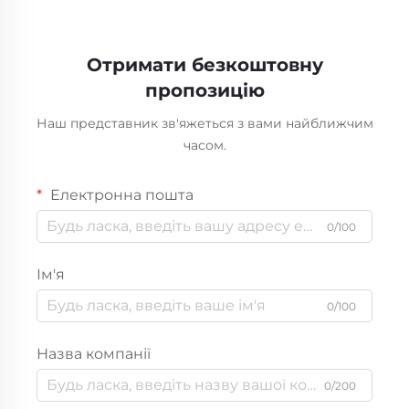
готелів)
душ, підключення до
краника)
Отримати безкоштовну
пропозицію
Наш представник зв'яжеться з вами найближчим
часом.
Електронна пошта
0/100
Ім'я
0/100
Назва компанії
0/200