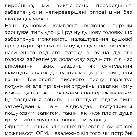
виробника, ми виключаємо посередників,
забезпечуючи неперевершені оптові ціни без
шкоди для якості.
Наш душовий комплект включає верхній
зрошувач типу «дощ» і ручну душову головку, що
забезпечує можливість налаштування душової
процедури. Зрошувач типу «дощ» створює ефект
насиченого водного потоку, а ручна душова
головка забезпечує додаткову зручність під час
виконання таких завдань, як смугування
шампуня з важкодоступних місць або очищення
ванни. Технологія високого тиску гарантує
потужний, але приємний струмінь, завдяки чому
кожен душ стає справжнім спа-переживанням.
Це поєднання робить наш продукт надзвичайно
затребуваним, він відповідає популярним
пошуковим запитам, таким як «комплект душа
хромовий» і «душова головка типу дощ».
Однією з наших ключових переваг є виняткові
можливості OEM. Незалежно від того, чи потрібні