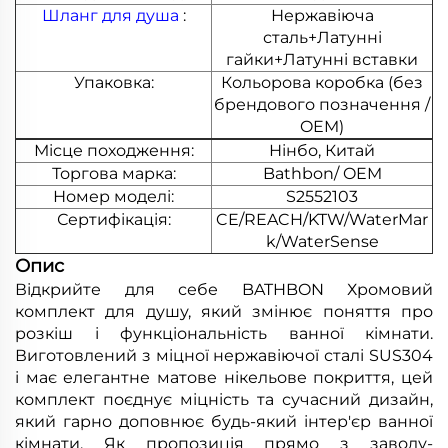
Шланг для душа
:
Нержавіюча
сталь+Латунні
гайки+Латунні вставки
Упаковка:
Кольорова коробка (без
брендового позначення /
OEM)
Місце походження:
Нінбо, Китай
Торгова марка:
Bathbon/ OEM
Номер моделі:
S2552103
Сертифікація:
CE/REACH/KTW/WaterMar
k/WaterSense
Опис
Відкрийте для себе BATHBON Хромовий
комплект для душу, який змінює поняття про
розкіш і функціональність ванної кімнати.
Виготовлений з міцної нержавіючої сталі SUS304
і має елегантне матове нікельове покриття, цей
комплект поєднує міцність та сучасний дизайн,
який гарно доповнює будь-який інтер'єр ванної
кімнати. Як пропозиція прямо з заводу-