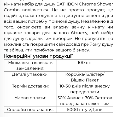
кімнати набір для душу BATHBON Chrome Shower
Combo виділяється. Це не просто продукт; це
надійне, налаштовуване та доступне рішення для
всіх ваших потреб у прийомі душу. Незалежно від
того, оновлюєте ви власну ванну кімнату чи
шукаєте товари для вашого бізнесу, цей набір
для душу є ідеальним вибором. Не пропустіть цю
можливість покращити свій досвід прийому душу
та збільшити прибуток вашого бізнесу.
Комерційні умови продукції
Мінімальна кількість
100 шт
замовлення:
Деталі упаковки:
Коробка/ Блістер/
Вішак+Пакет
Термін доставки:
10-30 днів після внеску
передоплати
Умови оплати:
50% Аванс + 70% Остаток
перед завантаженням
Способи постачання:
5000 штук/День