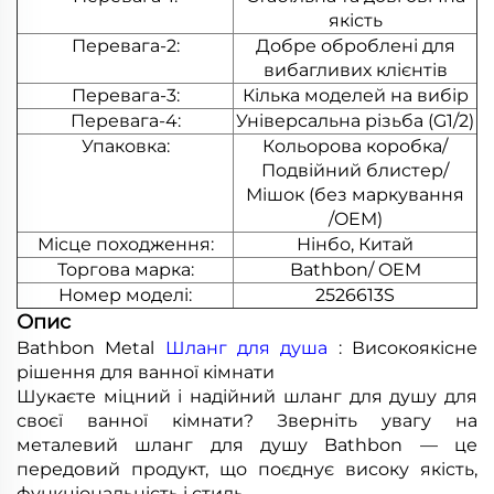
якість
Перевага-2:
Добре оброблені для
вибагливих клієнтів
Перевага-3:
Кілька моделей на вибір
Перевага-4:
Універсальна різьба (G1/2)
Упаковка:
Кольорова коробка/
Подвійний блистер/
Мішок (без маркування
/OEM)
Місце походження:
Нінбо, Китай
Торгова марка:
Bathbon/ OEM
Номер моделі:
2526613S
Опис
Bathbon Metal
Шланг для душа
: Високоякісне
рішення для ванної кімнати
Шукаєте міцний і надійний шланг для душу для
своєї ванної кімнати? Зверніть увагу на
металевий шланг для душу Bathbon — це
передовий продукт, що поєднує високу якість,
функціональність і стиль.