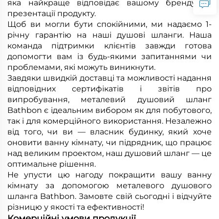
яка найкраще відповідає вашому бренду та
презентації продукту.
Щоб ви могли бути спокійними, ми надаємо 1-
річну гарантію на наші душові шланги. Наша
команда підтримки клієнтів завжди готова
допомогти вам із будь-якими запитаннями чи
проблемами, які можуть виникнути.
Завдяки швидкій доставці та можливості надання
відповідних сертифікатів і звітів про
випробування, металевий душовий шланг
Bathbon є ідеальним вибором як для побутового,
так і для комерційного використання. Незалежно
від того, чи ви — власник будинку, який хоче
оновити ванну кімнату, чи підрядник, що працює
над великим проектом, наш душовий шланг — це
оптимальне рішення.
Не упусти цю нагоду покращити вашу ванну
кімнату за допомогою металевого душового
шланга Bathbon. Замовте свій сьогодні і відчуйте
різницю у якості та ефективності!
Комерційні умови продукції