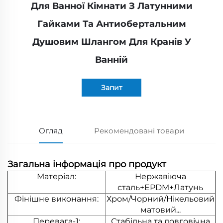
Для Ванної Кімнати З Латунними
Гайками Та Антиобертальним
Душовим Шлангом Для Кранів У
Ванній
Запит
Огляд
Рекомендовані товари
Загальна інформація про продукт
Матеріал:
Нержавіюча
сталь+EPDM+Латунь
Фінішне виконання:
Хром/Чорний/Нікельовий
матовий...
Перевага-1:
Стабільна та довговічна