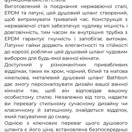
Виготовлений із поєднання нержавіючої сталі,
EPDM та латуні, цей душовий шланг створений,
щоб витримувати тривалий час. Конструкція з
нержавіючої сталі забезпечує чудливу міцність і
довговічність, тим часом як внутрішня трубка з
EPDM гарантує гнучкість і запобігає витокам.
Латунні гайки додають елегантності та стійкості
до корозії, роблячи цей душовий шланг чудовим
вибором для будь-якої ванної кімнати.
Доступний у різноманітних привабливих
відділках, таких як хром, чорний, білий та матова
нікельова, металевий душовий шланг Bathbon
дає змогу персоналізувати дизайн вашої ванної
кімнати так, щоб він відповідав вашому
особистому стилю. Незалежно від того, надаєте
ви перевагу стильному сучасному дизайну чи
класичному й затишному, знайдеться відділок,
який пасуватиме до смаку.
Однією з ключових переваг цього душового
шланга є його ціна, встановлена безпосередньо