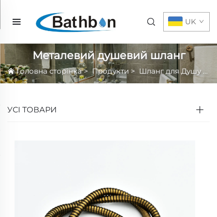
UK
Металевий душевий шланг
Головна сторінка
>
Продукти
>
Шланг для Душу
>
М
УСІ ТОВАРИ