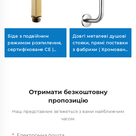
Біде з подвійним
Довгі металеві душові
режимом розпилення,
стояки, прямі поставки
сертифіковане CE |
з фабрики | Хромовані
Супер струменеве
(не іржавіють, міцні,
очищення 100PSI,
легке встановлення
шаттаф SUS304
для готелів)
(нікель-хромований,
штифти з латуні)
Отримати безкоштовну
пропозицію
Наш представник зв'яжеться з вами найближчим
часом.
Електронна пошта