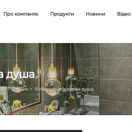
Про компанію
Продукти
Новини
Відео
а душа
уша
>
Дощик
>
Фільтруюча дощова душа