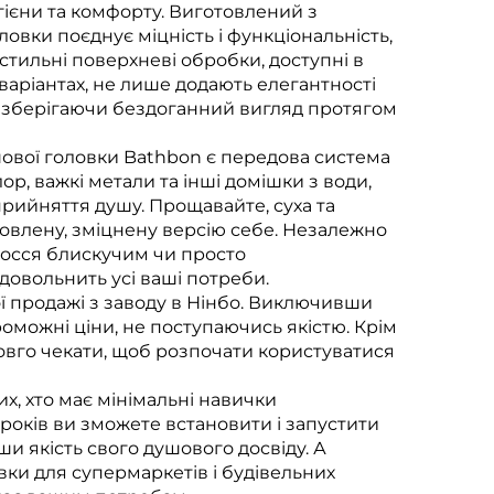
ігієни та комфорту. Виготовлений з
овки поєднує міцність і функціональність,
стильні поверхневі обробки, доступні в
варіантах, не лише додають елегантності
ння, зберігаючи бездоганний вигляд протягом
ової головки Bathbon є передова система
ор, важкі метали та інші домішки з води,
прийняття душу. Прощавайте, суха та
оновлену, зміцнену версію себе. Незалежно
олосся блискучим чи просто
овольнить усі ваші потреби.
ї продажі з заводу в Нінбо. Виключивши
можні ціни, не поступаючись якістю. Крім
довго чекати, щоб розпочати користуватися
х, хто має мінімальні навички
кроків ви зможете встановити і запустити
и якість свого душового досвіду. А
ки для супермаркетів і будівельних