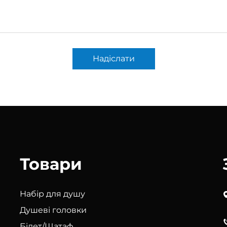
Надіслати
Товари
Набір для душу
Душеві головки
Бідет/Шатаф