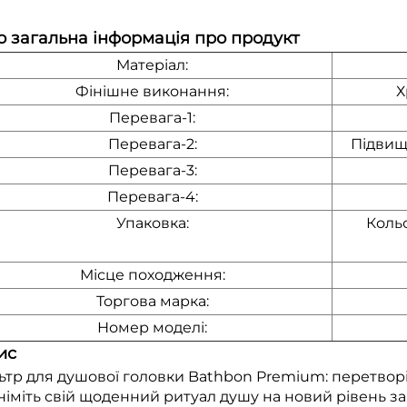
о
загальна інформація про продукт
Матеріал:
Фінішне виконання:
Х
Перевага-1:
Перевага-2:
Підвищ
Перевага-3:
Перевага-4:
Упаковка:
Коль
Місце походження:
Торгова марка:
Номер моделі:
ис
ьтр для душової головки Bathbon Premium: перетворі
німіть свій щоденний ритуал душу на новий рівень з