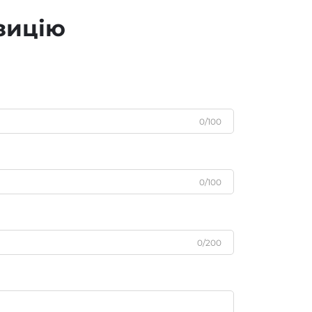
зицію
0/100
0/100
0/200