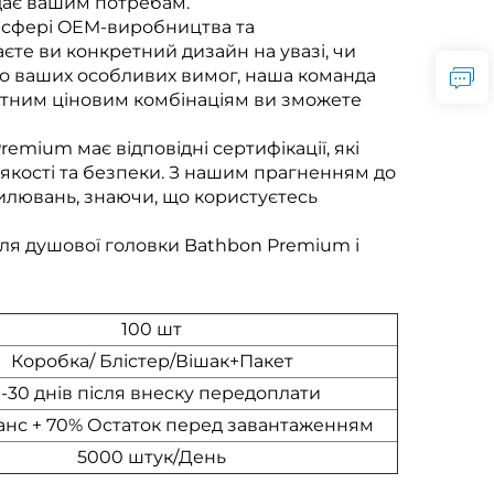
ідає вашим потребам.
 сфері OEM-виробництва та
аєте ви конкретний дизайн на увазі, чи
до ваших особливих вимог, наша команда
нітним ціновим комбінаціям ви зможете
remium має відповідні сертифікації, які
якості та безпеки. З нашим прагненням до
илювань, знаючи, що користуєтесь
для душової головки Bathbon Premium і
100 шт
Коробка/ Блістер/Вішак+Пакет
0-30 днів після внеску передоплати
анс + 70% Остаток перед завантаженням
5000 штук/День