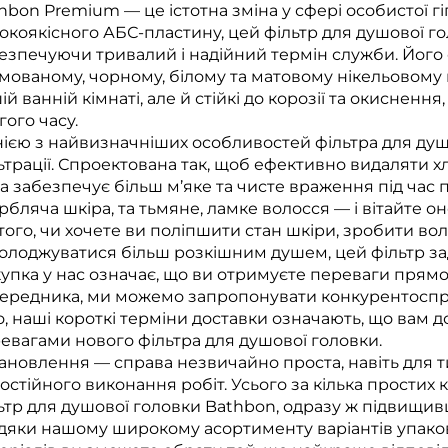
hbon Premium — це істотна зміна у сфері особистої г
окоякісного АБС-пластину, цей фільтр для душової гол
езпечуючи тривалий і надійний термін служби. Його 
мованому, чорному, білому та матовому нікельовому 
ій ванній кімнаті, але й стійкі до корозії та окисне
гого часу.
ією з найвизначніших особливостей фільтра для душ
ьтрації. Спроектована так, щоб ефективно видаляти хл
а забезпечує більш м’яке та чисте враження під час 
рбляча шкіра, та тьмяне, ламке волосся — і вітайте 
 того, чи хочете ви поліпшити стан шкіри, зробити в
олоджуватися більш розкішним душем, цей фільтр зад
упка у нас означає, що ви отримуєте переваги прямо
ередника, ми можемо запропонувати конкурентоспро
о, наші короткі терміни доставки означають, що вам 
евагами нового фільтра для душової головки.
ановлення — справа незвичайно проста, навіть для ти
остійного виконання робіт. Усього за кілька простих 
ьтр для душової головки Bathbon, одразу ж підвищивш
дяки нашому широкому асортименту варіантів упаков