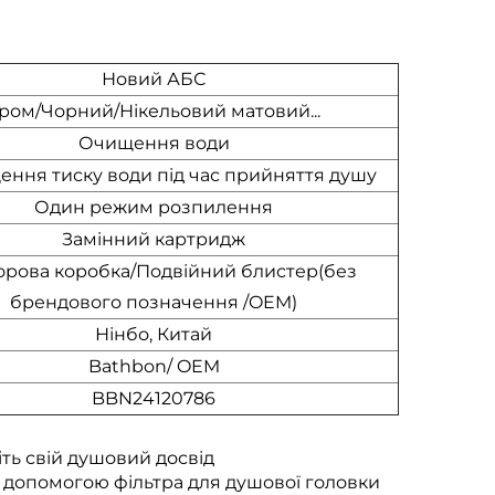
Новий АБС
ром/Чорний/Нікельовий матовий...
Очищення води
ення тиску води під час прийняття душу
Один режим розпилення
Замінний картридж
орова коробка/Подвійний блистер(без
брендового позначення /OEM)
Нінбо, Китай
Bathbon/ OEM
BBN24120786
ть свій душовий досвід
а допомогою фільтра для душової головки