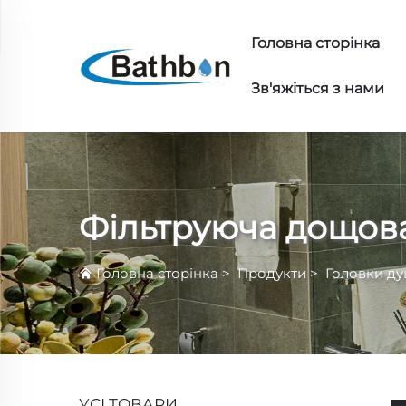
Головна сторінка
Зв'яжіться з нами
Фільтруюча дощов
Головна сторінка
>
Продукти
>
Головки д
УСІ ТОВАРИ