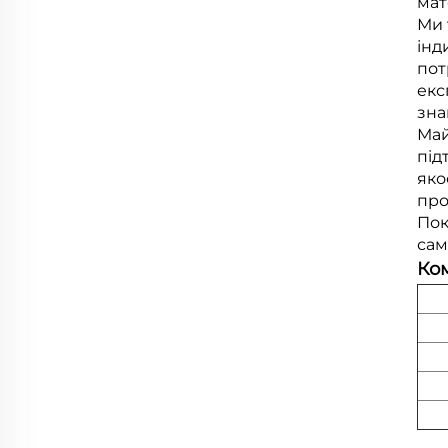
мат
Ми 
інд
пот
екс
зна
Май
під
яко
про
Пок
сам
Ком