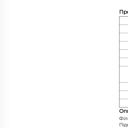
Пр
Оп
Філ
Під