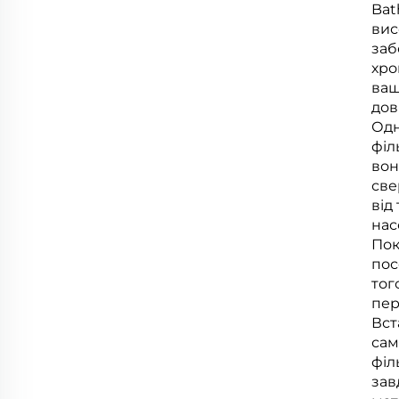
Bat
вис
заб
хро
ваш
дов
Одн
філ
вон
све
від
нас
Пок
пос
тог
пер
Вст
сам
філ
зав