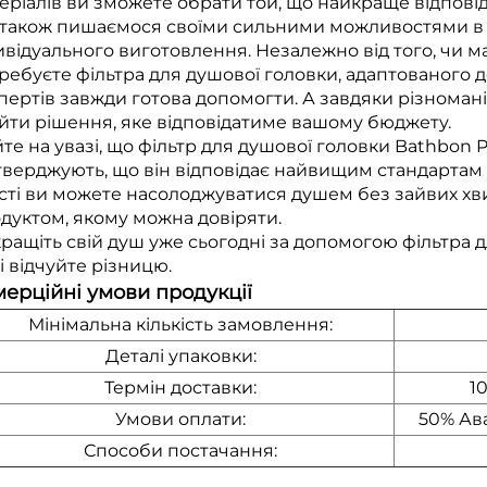
еріалів ви зможете обрати той, що найкраще відпов
також пишаємося своїми сильними можливостями в
ивідуального виготовлення. Незалежно від того, чи м
ребуєте фільтра для душової головки, адаптованого 
пертів завжди готова допомогти. А завдяки різнома
йти рішення, яке відповідатиме вашому бюджету.
те на увазі, що фільтр для душової головки Bathbon P
тверджують, що він відповідає найвищим стандартам 
сті ви можете насолоджуватися душем без зайвих хв
дуктом, якому можна довіряти.
ращіть свій душ уже сьогодні за допомогою фільтра 
і відчуйте різницю.
ерційні умови продукції
Мінімальна кількість замовлення:
Деталі упаковки:
Термін доставки:
1
Умови оплати:
50% Ав
Способи постачання: