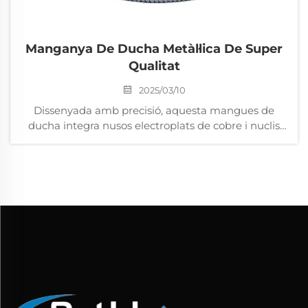
Manganya De Ducha Metàl·lica De Super
Qualitat
2025/03/10
Dissenyada amb precisió, aquesta mangues de
ducha integra nusos electroplats de cobre i nuclis
de cobre de primer ordre, assegurant una excel·lent
resistència a la corrosió i durabilitat. L'escorxó
interior d'EPDM ofereix flexibilitat i estanquedat a
llarg termini. La seva...