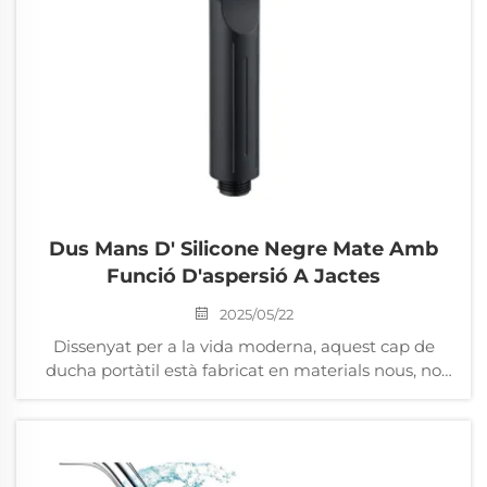
Dus Mans D' Silicone Negre Mate Amb
Funció D'aspersió A Jactes
2025/05/22
Dissenyat per a la vida moderna, aquest cap de
ducha portàtil està fabricat en materials nous, no
tòxics. El tractament negre mate popular no només
ofereix un estètic eleganciós sinó també una millor
resistència a la corrosió. Està equipat amb un
disseny ergonòmic ...