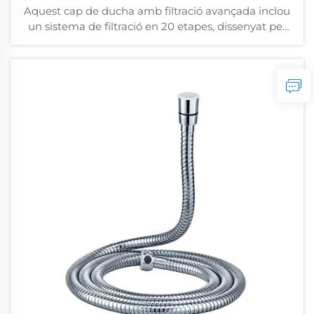
Aquest cap de ducha amb filtració avançada inclou
un sistema de filtració en 20 etapes, dissenyat per
eliminar eficientment sediments, plantes
acuàtiques, ferralla, clor i qualsevol impuretat major
de 5 nanòmetres. Purificant l'aigua, millora
significativament la seva qualitat...