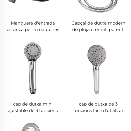
Manguera d'entrada
Capçal de dutxa modern
estanca per a màquines
de pluja cromat, potent,
rentadores, característica
estalviador d'aigua, amb
essencial de drenatge
desviador d'acer
inoxidable i plàstic,
sortida de dutxa manual
per a grifer de bany
cap de dutxa mini
cap de dutxa de 3
ajustable de 3 funcions
funcions fàcil d'utilitzar
amb bec de silicona fàcil
amb filtre integrat que
de netejar i flux d'aigua fi
proporciona aigua fina
per a una dutxa
per a un excel·lent bany