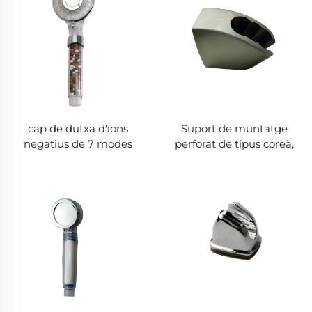
refrescant
cap de dutxa d'ions
Suport de muntatge
negatius de 7 modes
perforat de tipus coreà,
amb boles filtrants
estable i resistent, fàcil
integrades, sortida
d'instal·lar, fixa el flux
d'aigua suau i fina,
d'aigua, s'adapta a
regulable lliurement,
diverses situacions
gaudeix d'un bany
relaxant