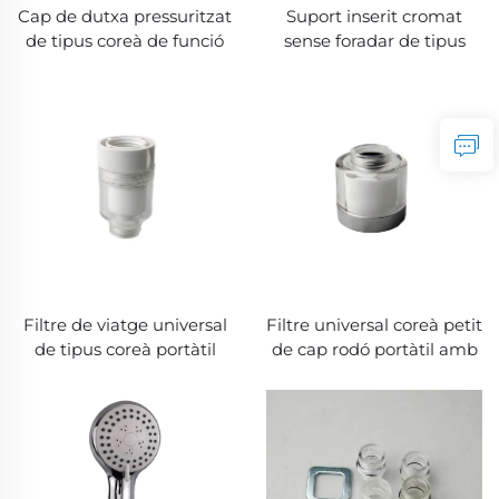
Cap de dutxa pressuritzat
Suport inserit cromat
de tipus coreà de funció
sense foradar de tipus
única amb filtre integrat
coreà, fàcil d'instal·lar,
de cotó que elimina la
estable i resistent,
brutícia, sortida d'aigua
s'adapta a diverses
fina i segura d'utilitzar
situacions
Filtre de viatge universal
Filtre universal coreà petit
de tipus coreà portàtil
de cap rodó portàtil amb
amb cartutx
cartutx reemplaçable que
reemplaçable que
elimina les impureses,
elimina les impureses,
flux d'aigua fi i segur
flux d'aigua fi i segur
d'utilitzar
d'utilitzar