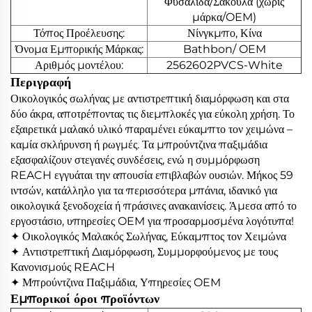
Φυσαλίδα/Σακούλα (χωρίς
μάρκα/OEM)
Τόπος Προέλευσης:
Νίνγκμπο, Κίνα
Όνομα Εμπορικής Μάρκας:
Bathbon/ OEM
Αριθμός μοντέλου:
2562602PVCS-White
Περιγραφή
Οικολογικός σωλήνας με αντιστρεπτική διαμόρφωση και στα
δύο άκρα, αποτρέποντας τις διεμπλοκές για εύκολη χρήση. Το
εξαιρετικά μαλακό υλικό παραμένει εύκαμπτο τον χειμώνα –
καμία σκλήρυνση ή ρωγμές. Τα μπρούντζινα παξιμάδια
εξασφαλίζουν στεγανές συνδέσεις, ενώ η συμμόρφωση
REACH εγγυάται την απουσία επιβλαβών ουσιών. Μήκος 59
ιντσών, κατάλληλο για τα περισσότερα μπάνια, ιδανικό για
οικολογικά ξενοδοχεία ή πράσινες ανακαινίσεις. Άμεσα από το
εργοστάσιο, υπηρεσίες OEM για προσαρμοσμένα λογότυπα!
✦ Οικολογικός Μαλακός Σωλήνας, Εύκαμπτος τον Χειμώνα
✦ Αντιστρεπτική Διαμόρφωση, Συμμορφούμενος με τους
Κανονισμούς REACH
✦ Μπρούντζινα Παξιμάδια, Υπηρεσίες OEM
Εμπορικοί όροι προϊόντων