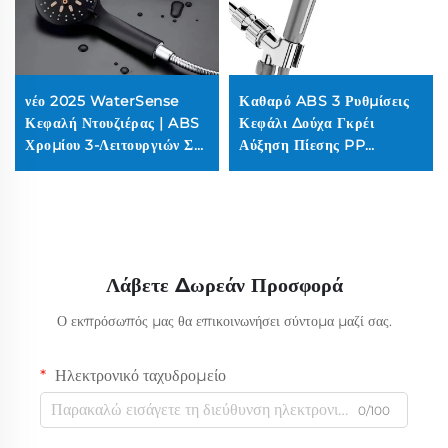
νέο 2025 WaterSense
Καθαρό ABS 3 Ρυθμίσεις
Κεφαλή Ντουζιέρας | ABS
Κεφάλι Δούχα Γκρέι
Χρομίου 3-Λειτουργιών Σετ
Αύξηση Πίεσης PP
Ψεκασμού (Επίχειρη
Φιλτράρισμα με Κουμπί
Ντουζιέρα, Συμβατή με
Σταμάτημα, Κολλητική
Βρύση)
Κρεμαλέα και Σωλήνας
Δούχας
Λάβετε Δωρεάν Προσφορά
Ο εκπρόσωπός μας θα επικοινωνήσει σύντομα μαζί σας.
Ηλεκτρονικό ταχυδρομείο
0/100