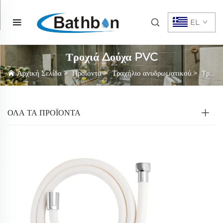
EL
Τροχιά Δούχα PVC
Αρχική Σελίδα
>
Προϊόντα
>
Τραχήλιο ανυδρωματικού
>
Τροχιά Δούχα PVC
ΌΛΑ ΤΑ ΠΡΟΪΟΝΤΑ