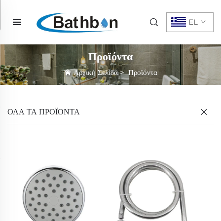
EL
Προϊόντα
Αρχική Σελίδα
>
Προϊόντα
ΌΛΑ ΤΑ ΠΡΟΪΟΝΤΑ