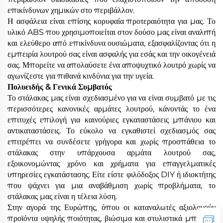
επικίνδυνων χημικών στο περιβάλλον.
Η ασφάλεια είναι επίσης κορυφαία προτεραιότητα για μας. Το
υλικό ABS που χρησιμοποιείται στον δούσο μας είναι αναλιπή
και ελεύθερο από επικίνδυνα ουσιώματα, εξασφαλίζοντας ότι η
εμπειρία λουτρού σας είναι ασφαλής για εσάς και την οικογένειά
σας. Μπορείτε να απολαύσετε ένα αποψυχτικό λουτρό χωρίς να
αγωνίζεστε για πιθανά κινδύνια για την υγεία.
Πολυειδής & Γενικά Συμβατός
Το στάλακας μας είναι σχεδιασμένο για να είναι συμβατό με τις
περισσότερες κανονικές αρμάτες λουτρού, κάνοντάς το ένα
επιτυχές επιλογή για καινούριες εγκαταστάσεις μπάνιου και
αντικαταστάσεις. Το εύκολο να εγκαθιστεί σχεδιασμός σας
επιτρέπει να συνδέσετε γρήγορα και χωρίς προσπάθεια το
στάλακας στην υπάρχουσα αρμάτα λουτρού σας,
εξοικονομώντας χρόνο και χρήματα για επαγγελματικές
υπηρεσίες εγκατάστασης. Είτε είστε φιλόδοξος DIY ή ιδιοκτήτης
που ψάχνει για μια αναβάθμιση χωρίς προβλήματα, το
στάλακας μας είναι η τέλεια λύση.
Στην αγορά της Ευρώπης, όπου οι καταναλωτές αξιολογούν
προϊόντα υψηλής ποιότητας, βιώσιμα και στυλιστικά μπάνιου,