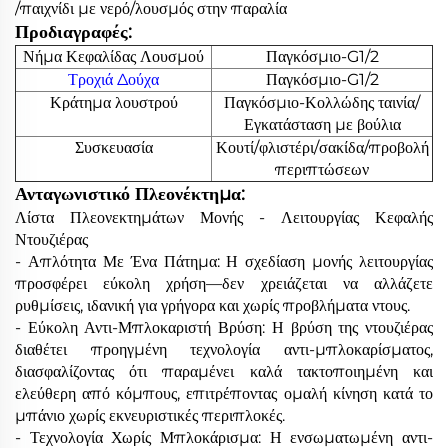
/παιχνίδι με νερό/λουσμός στην παραλία
Προδιαγραφές:
Νήμα Κεφαλίδας Λουσμού
Παγκόσμιο-G1/2
Τροχιά Δούχα
Παγκόσμιο-G1/2
Κράτημα λουστρού
Παγκόσμιο-Κολλώδης ταινία/
Εγκατάσταση με βούλια
Συσκευασία
Κουτί/φλιστέρι/σακίδα/προβολή
περιπτώσεων
Ανταγωνιστικό Πλεονέκτημα:
Λίστα Πλεονεκτημάτων Μονής - Λειτουργίας Κεφαλής
Ντουζιέρας
- Απλότητα Με Ένα Πάτημα: Η σχεδίαση μονής λειτουργίας
προσφέρει εύκολη χρήση—δεν χρειάζεται να αλλάζετε
ρυθμίσεις, ιδανική για γρήγορα και χωρίς προβλήματα ντους.
- Εύκολη Αντι-Μπλοκαριστή Βρύση: Η βρύση της ντουζιέρας
διαθέτει προηγμένη τεχνολογία αντι-μπλοκαρίσματος,
διασφαλίζοντας ότι παραμένει καλά τακτοποιημένη και
ελεύθερη από κόμπους, επιτρέποντας ομαλή κίνηση κατά το
μπάνιο χωρίς εκνευριστικές περιπλοκές.
- Τεχνολογία Χωρίς Μπλοκάρισμα: Η ενσωματωμένη αντι-