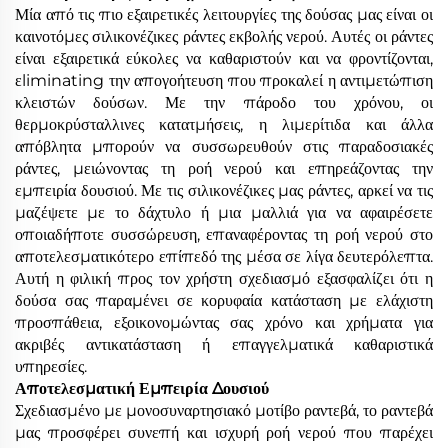
Μία από τις πιο εξαιρετικές λειτουργίες της δούσας μας είναι οι
καινοτόμες σιλικονέζικες ράντες εκβολής νερού. Αυτές οι ράντες
είναι εξαιρετικά εύκολες να καθαριστούν και να φροντίζονται,
εliminating την απογοήτευση που προκαλεί η αντιμετώπιση
κλειστών δούσων. Με την πάροδο του χρόνου, οι
θερμοκρύσταλλινες κατατμήσεις, η λιμερίτιδα και άλλα
απόβλητα μπορούν να συσσωρευθούν στις παραδοσιακές
ράντες, μειώνοντας τη ροή νερού και επηρεάζοντας την
εμπειρία δουσιού. Με τις σιλικονέζικες μας ράντες, αρκεί να τις
μαζέψετε με το δάχτυλο ή μια μαλλιά για να αφαιρέσετε
οποιαδήποτε συσσώρευση, επαναφέροντας τη ροή νερού στο
αποτελεσματικότερο επίπεδό της μέσα σε λίγα δευτερόλεπτα.
Αυτή η φιλική προς τον χρήστη σχεδιασμό εξασφαλίζει ότι η
δούσα σας παραμένει σε κορυφαία κατάσταση με ελάχιστη
προσπάθεια, εξοικονομώντας σας χρόνο και χρήματα για
ακριβές αντικατάσταση ή επαγγελματικά καθαριστικά
υπηρεσίες.
Αποτελεσματική Εμπειρία Δουσιού
Σχεδιασμένο με μονοσυναρτησιακό μοτίβο ραντεβά, το ραντεβά
μας προσφέρει συνεπή και ισχυρή ροή νερού που παρέχει