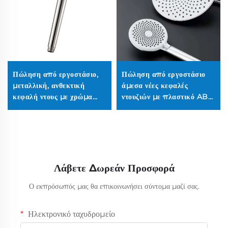
Πώληση από εργοστάσιο,
Πώληση από εργοστάσιο
μεταλλική, ανθεκτική
άμεσα νέες κεφαλές
κεφαλή ντους με χρώμα
ντουζιών με πλαστικό ABS
brushed nickel, κεφαλές
χρωμίου με φορητή βρύση
ντους από ανοξείδωτο
για την τοποθέτηση στη
χάλυβα, αυξημένης πίεσης,
βρύση της τουαλέτας.
φορητές κεφαλές ντους
Λάβετε Δωρεάν Προσφορά
Ο εκπρόσωπός μας θα επικοινωνήσει σύντομα μαζί σας.
Ηλεκτρονικό ταχυδρομείο