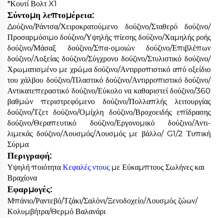
*Κουτί Βολτ X1
Σύντομη λεπτομέρεια:
Δούζινο/Ράντσα/Χειροκρατούμενο δούζινο/Σταθερό δούζινο/
Προσαρμόσιμο δούζινο/Υψηλής πίεσης δούζινο/Χαμηλής ροής
δούζινο/Μάσαξ δούζινο/Σπα-ομοιών δούζινο/Επιβλέπων
δούζινο/Λοξείας δούζινο/Σύγχρονο δούζινο/Στυλιστικό δούζινο/
Χρωματισμένο με χρώμα δούζινο/Αντιρροπιστικό από οξείδιο
του χάλβου δούζινο/Πλαστικό δούζινο/Αντιρροπιστικό δούζινο/
Αντικατεπεραστικό δούζινο/Εύκολο να καθαριστεί δούζινο/360
βαθμών περιστρεφόμενο δούζινο/Πολλαπλής λειτουργίας
δούζινο/Τζετ δούζινο/Ομίχλη δούζινο/Βροχοειδής επίδρασης
δούζινο/Θεραπευτικό δούζινο/Εργονομικό δούζινο/Αντι-
λιμεκάς δούζινο/Λουσμός/Λουσμός με βάλλο/ G1/2 Τυπική
Σύρμα
Περιγραφή:
Υψηλή ποιότητα
Κεφαλές ντους
με Εύκαμπτους Σωλήνες και
Βραχίονα
Εφαρμογές:
Μπάνιο/Ραντεβό/Τζάκι/Σαλόνι/Ξενοδοχείο/Λουσμός ζώων/
Κολυμβήτρα/Θερμό Βαλανάρι