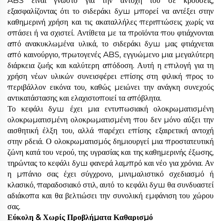
ABS είναι γνωστό για την αντοχή του σε κρούσεις,
εξασφαλίζοντας ότι το σιδεράκι δуш μπορεί να αντέξει στην
καθημερινή χρήση και τις ακαταλλήλες περιπτώσεις χωρίς να
σπάσει ή να σχιστεί. Αντίθετα με τα προϊόντα που φτιάχνονται
από ανακυκλωμένα υλικά, το σιδεράκι δуш μας φτιάχνεται
από καινούργιο, πρωτογενές ABS, εγγυώμενο μια μεγαλύτερη
διάρκεια ζωής και καλύτερη απόδοση. Αυτή η επιλογή για τη
χρήση νέων υλικών συνεισφέρει επίσης στη φιλική προς το
περιβάλλον εικόνα του, καθώς μειώνει την ανάγκη συνεχούς
αντικατάστασης και ελαχιστοποιεί τα απόβλητα.
Το κεφάλι δуш έχει μια εντυπωσιακή ολοκρωματισμένη
ολοκρωματισμένη ολοκρωματισμένη που δεν μόνο αύξει την
αισθητική έλξη του, αλλά παρέχει επίσης εξαιρετική αντοχή
στην ρδειά. Ο ολοκρωματισμός δημιουργεί μια προστατευτική
ζώνη κατά του νερού, της υγρασίας και της καθημερινής έξωσης,
τηρώντας το κεφάλι δуш φανερά λαμπρό και νέο για χρόνια. Αν
η μπάνιο σας έχει σύγχρονο, μινιμαλιστικό σχεδιασμό ή
κλασικό, παραδοσιακό στιλ, αυτό το κεφάλι δуш θα συνδυαστεί
αδιάκοπα και θα βελτιώσει την συνολική εμφάνιση του χώρου
σας.
Εύκολη & Χωρίς Προβλήματα Καθαρισμό