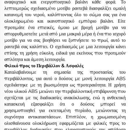
αναψυχτικό και ενεργοποιητικό βαλάνι κάθε φορά. Το
λεπτομερώς σχεδιασμένο μοτίβο ραντεβά διασφαλίζει ομαλή
κατανομή του νερού, καλύπτοντας όλο το σώμα σας για ένα
ολοκληρωμένο και ικανοποιητικό εμπέιριο βαλάνι. Είτε
προτιμάτε ένα επιεικές, όμοιο με βροχή μοτίβο για να
απορρυθμιστείτε μετά από μια μακριά μέρα ή ένα πιο ισχυρό
μοτίβο για να σας βοηθήσει να ξυπνήσετε το πρωί, αυτό το
ραντεβά σας καλύπτει. Ο σχεδιασμός με μια λειτουργία κάνει
επίσης τη χρήση εύκολη, ειδικά για εκείνους που προτιμούν
απλότητα και άμεση λειτουργία.
Φιλικό προς το Περιβάλλον & Ασφαλές
Καταλαβαίνουμε τη σημασία της προστασίας του
περιβάλλοντος, για αυτό ο δούσος με μονή λειτουργία ABS
σχεδιάστηκε με τη βιωσιμότητα ως προτεραιότητα. Η χρήση
νέου υλικού ABS μειώνει την περιβαλλοντική επιβάρυνση που
σχετίζεται με τις διαδικασίες ανακύκλωσης, ενώ η ανθεκτική
κατασκευή εξασφαλίζει ότι ο δούσος μπορεί να
χρησιμοποιηθεί για εκτεταμένη περίοδο, μειώνοντας τη
συχνότητα αντικαταστάσεων. Επιπλέον, η χρωματισμένη
ολισθαίνουσα ολοκλήρωση εφαρμόζεται με φιλικές προς το
περιβάλλον διαδικασίες που ελαχιστοποιούν την απόδοση