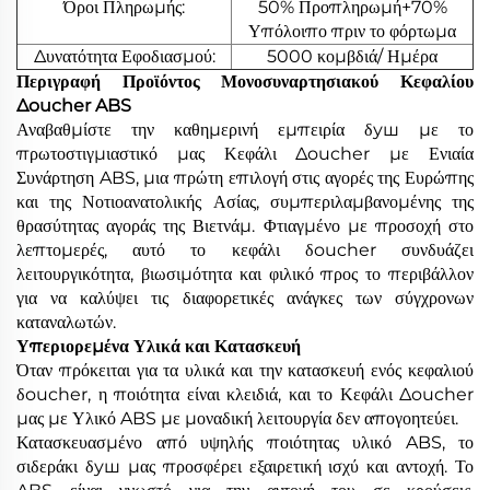
Όροι Πληρωμής:
50% Προπληρωμή+70%
Υπόλοιπο πριν το φόρτωμα
Δυνατότητα Εφοδιασμού:
5000 κομβδιά/ Ημέρα
Περιγραφή Προϊόντος Μονοσυναρτησιακού Κεφαλίου
Δoucher ABS
Αναβαθμίστε την καθημερινή εμπειρία δуш με το
πρωτοστιγμιαστικό μας Κεφάλι Δoucher με Ενιαία
Συνάρτηση ABS, μια πρώτη επιλογή στις αγορές της Ευρώπης
και της Νοτιοανατολικής Ασίας, συμπεριλαμβανομένης της
θρασύτητας αγοράς της Βιετνάμ. Φτιαγμένο με προσοχή στο
λεπτομερές, αυτό το κεφάλι δoucher συνδυάζει
λειτουργικότητα, βιωσιμότητα και φιλικό προς το περιβάλλον
για να καλύψει τις διαφορετικές ανάγκες των σύγχρονων
καταναλωτών.
Υπεριορεμένα Υλικά και Κατασκευή
Όταν πρόκειται για τα υλικά και την κατασκευή ενός κεφαλιού
δoucher, η ποιότητα είναι κλειδιά, και το Κεφάλι Δoucher
μας με Υλικό ABS με μοναδική λειτουργία δεν απογοητεύει.
Κατασκευασμένο από υψηλής ποιότητας υλικό ABS, το
σιδεράκι δуш μας προσφέρει εξαιρετική ισχύ και αντοχή. Το