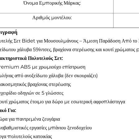
Όνομα Εμπορικής Μάρκας:
Αριθμός μοντέλου:
ιγραφή
τελής Σετ Bidet για Μουσουλμάνους – Άμεση Παράδοση Από το 
είδωτου χάλυβα 59ίντσες, βραχίονα στερέωσης και κουτί χρώματος
ακτηριστικά Πολυτελούς Σετ:
remium ABS με χρωμιούχο επίστρωση
λήνας από ανοξείδωτο χάλυβα (δεν σκουριάζει)
ακοσμητικός βραχίονας στερέωσης
χειρίδιο οδηγιών σε 5 γλώσσες
υτί χρώματος έτοιμο για δώρο με εσωτερική αφροπλάστιγγα
ικό Για:
ρα για παντρεμένα ζευγάρια
αβαθμιστικές εργασίες μπάνιου ξενοδοχείου
γα πολυτελούς κατοικίας