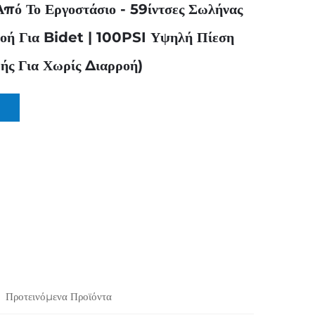
Από Το Εργοστάσιο - 59ίντσες Σωλήνας
οή Για Bidet | 100PSI Υψηλή Πίεση
ής Για Χωρίς Διαρροή)
Προτεινόμενα Προϊόντα