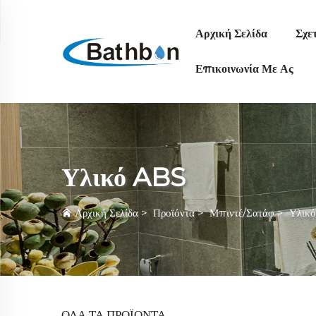
Αρχική Σελίδα
Σχε
Επικοινωνία Με Ας
Υλικό ABS
Αρχική Σελίδα
>
Προϊόντα
>
Μπιντέ/Σατάφ
>
Υλικ
ΌΛΑ ΤΑ ΠΡΟΪΟΝΤΑ