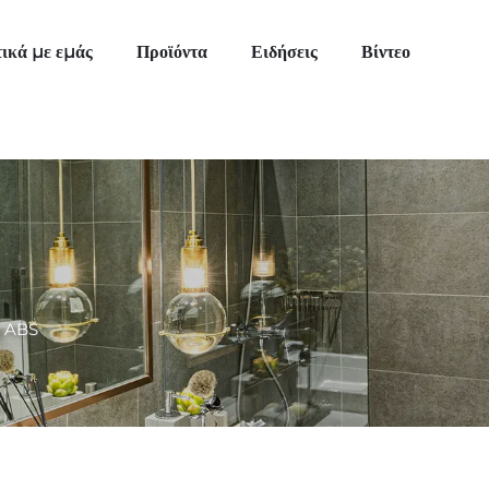
τικά με εμάς
Προϊόντα
Ειδήσεις
Βίντεο
ό ABS