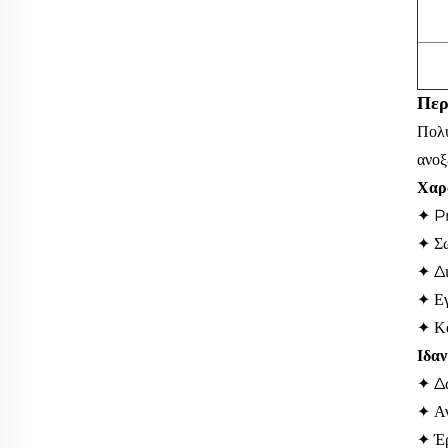
Περ
Πολυ
ανοξ
Χαρ
✦ P
✦ Σω
✦ Δι
✦ Εγ
✦ Κο
Ιδαν
✦ Δώ
✦ Αν
✦ Έρ