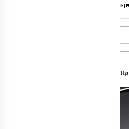
Εμπ
Πρ