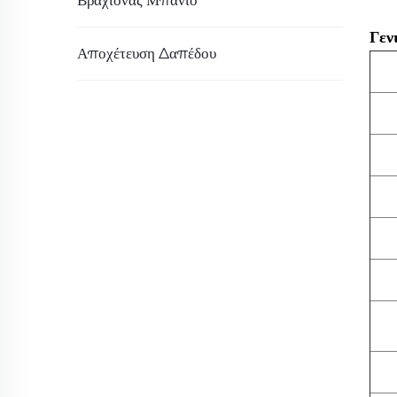
Βραχίονας Μπάνιο
Γεν
Αποχέτευση Δαπέδου