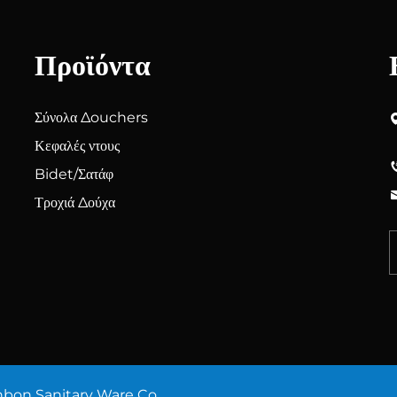
Προϊόντα
Σύνολα Δouchers
Κεφαλές ντους
Bidet/Σατάφ
Τροχιά Δούχα
hbon Sanitary Ware Co.,