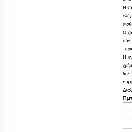
Η πο
ελέγ
αισθ
Ο χρ
σύν
παρά
Η εγ
χρήσ
δεξι
συμμ
Διαλ
Εμπ