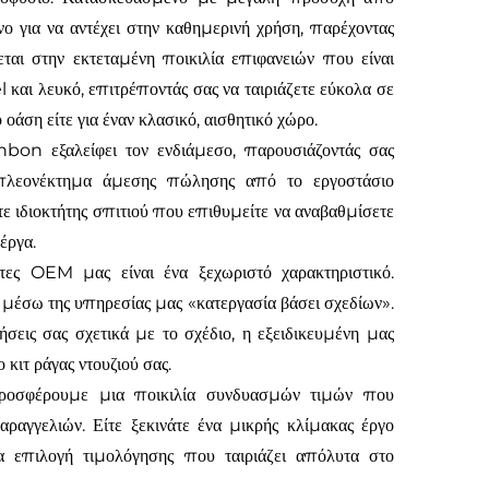
νο για να αντέχει στην καθημερινή χρήση, παρέχοντας
εται στην εκτεταμένη ποικιλία επιφανειών που είναι
αι λευκό, επιτρέποντάς σας να ταιριάζετε εύκολα σε
οάση είτε για έναν κλασικό, αισθητικό χώρο.
on εξαλείφει τον ενδιάμεσο, παρουσιάζοντάς σας
ο πλεονέκτημα άμεσης πώλησης από το εργοστάσιο
ίστε ιδιοκτήτης σπιτιού που επιθυμείτε να αναβαθμίσετε
έργα.
τητες OEM μας είναι ένα ξεχωριστό χαρακτηριστικό.
μέσω της υπηρεσίας μας «κατεργασία βάσει σχεδίων».
σεις σας σχετικά με το σχέδιο, η εξειδικευμένη μας
ιτ ράγας ντουζιού σας.
 Προσφέρουμε μια ποικιλία συνδυασμών τιμών που
ραγγελιών. Είτε ξεκινάτε ένα μικρής κλίμακας έργο
ια επιλογή τιμολόγησης που ταιριάζει απόλυτα στο