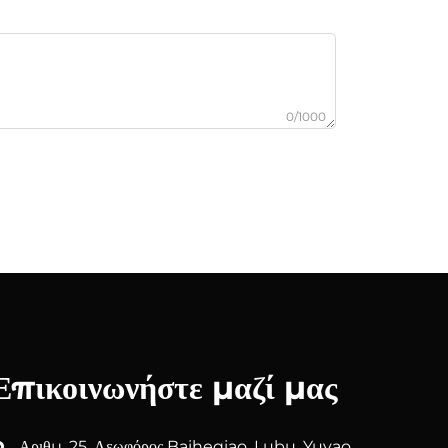
0/1000
Επικοινωνήστε μαζί μας
Αριθμ. 25, Λεωφόρος Baiheqiao, Lubu, Yuyao,