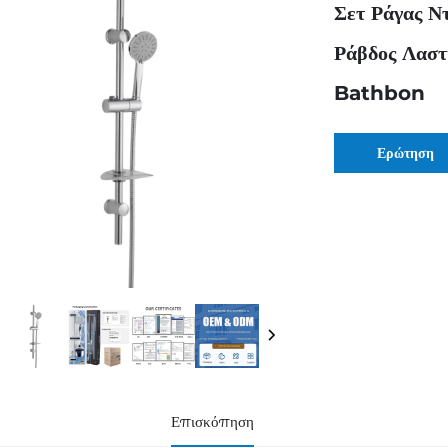
Σετ Ράγας Ν
Ράβδος Λαστ
Bathbon
Ερώτηση
Επισκόπηση