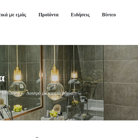
τικά με εμάς
Προϊόντα
Ειδήσεις
Βίντεο
α
τ Μπάνιου
>
Λουτρό με κινητά βάρια