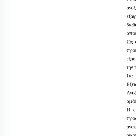
ανοξ
εξαι
διαθ
οποι
Ως 
προ
εξασ
την 
Για 
Εξει
Ανεξ
ομάδ
Η ε
προσ
ανακ
οικο