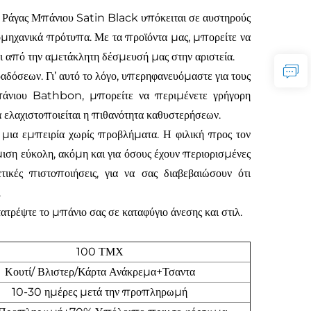
 Ράγας Μπάνιου Satin Black υπόκειται σε αυστηρούς
βιομηχανικά πρότυπα. Με τα προϊόντα μας, μπορείτε να
ι από την αμετάκλητη δέσμευσή μας στην αριστεία.
αδόσεων. Γι’ αυτό το λόγο, υπερηφανευόμαστε για τους
πάνιου Bathbon, μπορείτε να περιμένετε γρήγορη
 ελαχιστοποιείται η πιθανότητα καθυστερήσεων.
μια εμπειρία χωρίς προβλήματα. Η φιλική προς τον
ιση εύκολη, ακόμη και για όσους έχουν περιορισμένες
ικές πιστοποιήσεις, για να σας διαβεβαιώσουν ότι
.
ρέψτε το μπάνιο σας σε καταφύγιο άνεσης και στιλ.
100 ΤΜΧ
Κουτί/ Βλιστερ/Κάρτα Ανάκρεμα+Τσαντα
10-30 ημέρες μετά την προπληρωμή