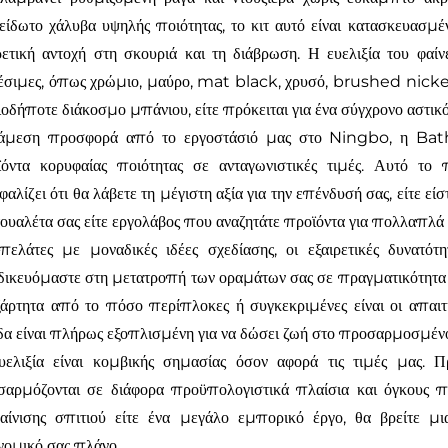
είδωτο χάλυβα υψηλής ποιότητας, το κιτ αυτό είναι κατασκευασμέ
ρετική αντοχή στη σκουριά και τη διάβρωση. Η ευελιξία του φαίν
έσιμες, όπως χρώμιο, μαύρο, mat black, χρυσό, brushed nickel κ
οδήποτε διάκοσμο μπάνιου, είτε πρόκειται για ένα σύγχρονο αστικό 
άμεση προσφορά από το εργοστάσιό μας στο Ningbo, η Bathb
ϊόντα κορυφαίας ποιότητας σε ανταγωνιστικές τιμές. Αυτό τ
φαλίζει ότι θα λάβετε τη μέγιστη αξία για την επένδυσή σας, είτε ε
τουαλέτα σας είτε εργολάβος που αναζητάτε προϊόντα για πολλαπλά 
πελάτες με μοναδικές ιδέες σχεδίασης, οι εξαιρετικές δυνατό
δικευόμαστε στη μετατροπή των οραμάτων σας σε πραγματικότητα 
άρτητα από το πόσο περίπλοκες ή συγκεκριμένες είναι οι απαιτή
α είναι πλήρως εξοπλισμένη για να δώσει ζωή στο προσαρμοσμένο κ
υελιξία είναι κομβικής σημασίας όσον αφορά τις τιμές μας.
αρμόζονται σε διάφορα προϋπολογιστικά πλαίσια και όγκους πα
αίνισης σπιτιού είτε ένα μεγάλο εμπορικό έργο, θα βρείτε μ
νομικό σας πλάνο.