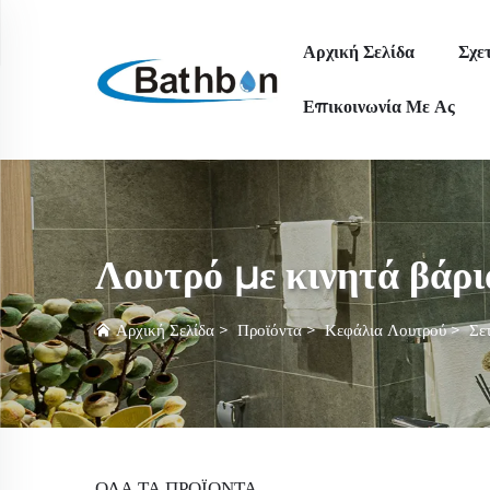
Αρχική Σελίδα
Σχε
Επικοινωνία Με Ας
Λουτρό με κινητά βάρι
Αρχική Σελίδα
>
Προϊόντα
>
Κεφάλια Λουτρού
>
Σε
ΌΛΑ ΤΑ ΠΡΟΪΟΝΤΑ