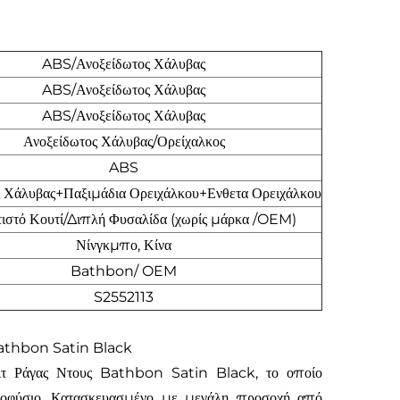
ABS/Ανοξείδωτος Χάλυβας
ABS/Ανοξείδωτος Χάλυβας
ABS/Ανοξείδωτος Χάλυβας
Ανοξείδωτος Χάλυβας/Ορείχαλκος
ABS
ς Χάλυβας+Παξιμάδια Ορειχάλκου+Ενθετα Ορειχάλκου
στό Κουτί/Διπλή Φυσαλίδα (χωρίς μάρκα /OEM)
Νίνγκμπο, Κίνα
Bathbon/ OEM
S2552113
ς Bathbon Satin Black
 Κιτ Ράγας Ντους Bathbon Satin Black, το οποίο
κροφύσιο. Κατασκευασμένο με μεγάλη προσοχή από