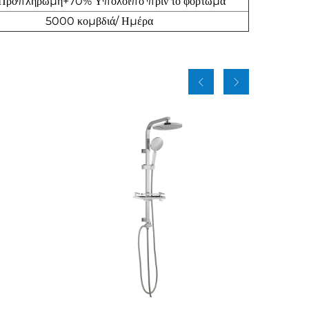
Προπληρωμή+70% Υπόλοιπο πριν το φόρτωμα
5000 κομβδιά/ Ημέρα