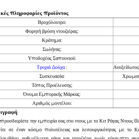
ικές πληροφορίες προϊόντος
Βροχόλουτρο:
Φορητή βρύση ντουζιέρας:
Κράτημα:
Σωλήνας:
Υποδοχέας Σαπουνιού:
Τροχιά Δούχα
:
Ανοξείδωτο
Συσκευασία:
Χρωματι
Τόπος Προέλευσης:
Όνομα Εμπορικής Μάρκας:
Αριθμός μοντέλου:
ιγραφή
προσδιορίστε την εμπειρία σας στο ντους με το Κιτ Ράγας Ντου
ίτε σε έναν κόσμο πολυτέλειας και λειτουργικότητας με το
ιλαμβάνει ρυθμιζόμενη ράγα και ντουζιέρα χωρίς εύκαμπτο α