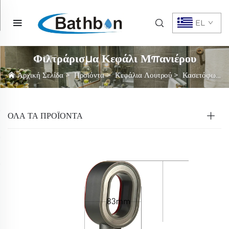
EL
Φιλτράρισμα Κεφάλι Μπανιέρου
Αρχική Σελίδα
>
Προϊόντα
>
Κεφάλια Λουτρού
>
Κασετόφωνο Μπάνιο
ΌΛΑ ΤΑ ΠΡΟΪΟΝΤΑ