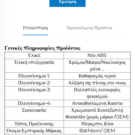
Ερώτηση
Επισκόπηση
Προτεινόμενα Προϊόντα
Γενικές πληροφορίες προϊόντος
Υλικό:
Νέο ABS
Τελική επεξεργασία:
Χρώμιο/Μαύρο/Νικελιούχος
χτένα ...
Πλεονέκτημα-1:
Καθαρισμός νερού
Πλεονέκτημα-2:
Αύξηση της πίεσης στο ντους
Πλεονέκτημα-3:
Πολλαπλές λειτουργίες
ψεκασμού
Πλεονέκτημα-4:
Αντικαθιστώμενη Κασέτα
Συσκευασία:
Χρωματιστό Κουτί/Διπλή
Φυσαλίδα (χωρίς μάρκα /OEM)
Τόπος Προέλευσης:
Νίνγκμπο, Κίνα
Όνομα Εμπορικής Μάρκας:
Bathbon/ OEM