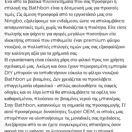
Ένα από τα βασικά πλεονεκτήματα που σας προσφέρει η
επιλογή της Bathbon είναι η δέσμευσή μας για προσιτές
τιμές. Ως άμεση προσφορά από το εργοστάσιό μας στο
Ningbo, εξαλείφουμε τον ενδιάμεσο, ώστε να απολαμβάνετε
ανταγωνιστικές τιμές χωρίς να θυσιάζεται η ποιότητα. Είτε είστε
πωλητής και ψάχνετε για αγορές μεγάλων ποσοτήτων είτε
ιδιοκτήτης σπιτιού που επιθυμείτε έναν premium φίλτρο
ντουζιού, οι πολλαπλές επιλογές τιμών μας σας εξασφαλίζουν
την καλύτερη αξία για τα χρήματά σας.
Η εγκατάσταση είναι εύκολη χάρη στο φιλικό προς τον χρήστη
σχεδιασμό μας. Ακόμη και όσοι έχουν περιορισμένη εμπειρία
DIY μπορούν να τοποθετήσουν εύκολα το φίλτρο ντουζιού
Bathbon με βιταμίνες. Δεν χρειάζεται να προσλάβετε
επαγγελματία υδραυλικό - απλώς ακολουθήστε τις σαφείς
οδηγίες και σε λίγα λεπτά θα απολαμβάνετε τα οφέλη του
καθαρισμένου, πλούσιου σε βιταμίνες νερού της μπανιέρας.
Στην Bathbon, κατανοούμε τη σημασία της προσαρμογής. Γι'
αυτό προσφέρουμε δυνατότητες Super OEM, οι οποίες μας
επιτρέπουν να υλοποιήσουμε τις μοναδικές σας σχεδιάσεις.
Ανεξάρτητα από το αν έχετε συγκεκριμένες απαιτήσεις όσον
αφορά την εμφάνιση, τη λειτουργικότητα ή την εμπορική