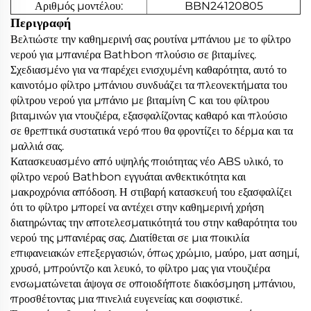
Αριθμός μοντέλου:
BBN24120805
Περιγραφή
Βελτιώστε την καθημερινή σας ρουτίνα μπάνιου με το φίλτρο
νερού για μπανιέρα Bathbon πλούσιο σε βιταμίνες.
Σχεδιασμένο για να παρέχει ενισχυμένη καθαρότητα, αυτό το
καινοτόμο φίλτρο μπάνιου συνδυάζει τα πλεονεκτήματα του
φίλτρου νερού για μπάνιο με βιταμίνη C και του φίλτρου
βιταμινών για ντουζιέρα, εξασφαλίζοντας καθαρό και πλούσιο
σε θρεπτικά συστατικά νερό που θα φροντίζει το δέρμα και τα
μαλλιά σας.
Κατασκευασμένο από υψηλής ποιότητας νέο ABS υλικό, το
φίλτρο νερού Bathbon εγγυάται ανθεκτικότητα και
μακροχρόνια απόδοση. Η στιβαρή κατασκευή του εξασφαλίζει
ότι το φίλτρο μπορεί να αντέχει στην καθημερινή χρήση
διατηρώντας την αποτελεσματικότητά του στην καθαρότητα του
νερού της μπανιέρας σας. Διατίθεται σε μια ποικιλία
επιφανειακών επεξεργασιών, όπως χρώμιο, μαύρο, ματ ασημί,
χρυσό, μπρούντζο και λευκό, το φίλτρο μας για ντουζιέρα
ενσωματώνεται άψογα σε οποιοδήποτε διακόσμηση μπάνιου,
προσθέτοντας μια πινελιά ευγενείας και σοφιστικέ.