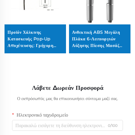
Προϊόν Χάλκινης
Ανθεκτική ABS Μεγάλη
Κατασκευής Pop-Up
Πλάκα 6-Λειτουργιών
Αποχέτευσης: Γρήγορη
Αύξησης Πίεσης Μασάζ
Αποστράγγιση για Άμεση
Πλάτης Με Πλήκτρο
Καθαριότητα, Εύκολη
Διακοπής Ροής Νερού
Εγκατάσταση, Κατάλληλο
Εκροές Σιλικόνης Λεπτή
για Πολλαπλές
Ψεκασμού
Περιπτώσεις Χρήσης
Λάβετε Δωρεάν Προσφορά
Ο εκπρόσωπός μας θα επικοινωνήσει σύντομα μαζί σας.
Ηλεκτρονικό ταχυδρομείο
0/100