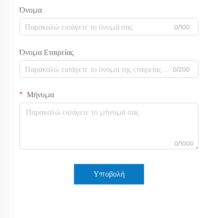
Όνομα
0/100
Όνομα Εταιρείας
0/200
Μήνυμα
0/1000
Υποβολή