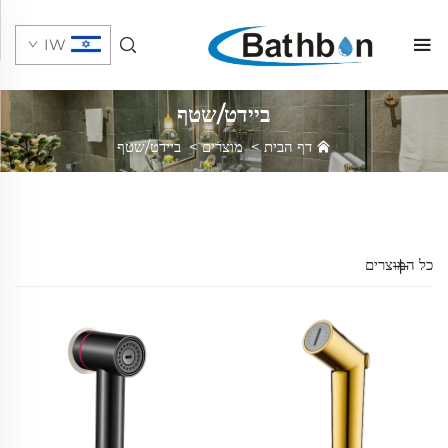
IW
ביידט/שטף
דף הבית
>
מוצרים
>
ביידט/שטף
כל המוצרים