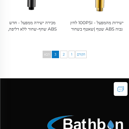
ישירות מהמפעל - 100PSI לחץ
מכירה ישירה ממפעל - חדש
גבוה ABS שטף |שאטף בשחור
ABS שחף-שחור ללא דליפה,
מקשה עם צינור באורך 59 אינץ'
חיים ארוכים, בידט מוסלמי, אקדח
(ללא דליפה, عمر ארוך)
מים לצנרת, שטף
הקודם
1
2
3
הבא