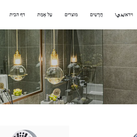
וידאוيديו
חֲדָשִים
מוצרים
עַל אָמַת
דף הבית