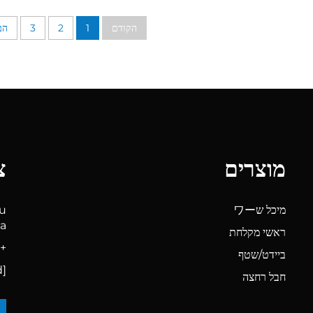
הקודם
1
2
3
הב
מוצרים
צ
מיכל שワー
bu
na
ראשי מקלחת
+86-57462387953
ביידט/שטף
[email protected]
חבל רחצה