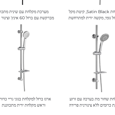
שינית מקלחת Satin Black, קיטת מקל
מערכת מקלחת עם שינית מתכת
ל גומי, מקשה ידית למתרחשת
מברקשת עם ברזל 60 אינץ' וצינ
אנטי- rối Bathbon
ת שחור מת בערכה עם זרוע
ארגז ברזל למקלחת בגוני גריי כדור
מתдвижת כרומים ללא צינורנית פרידה
וראש מקלחת ידית מתכווננת
ת ידנית Bathbon