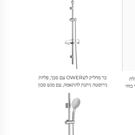
בר מחליק לשOWER עם סבך, פליזת
ים בעלת
נירוסטה ניתנת להתאמה, עם מגש סבון
 כוחי
וצינור שואוור באורך 1.5 מטר
ינור
יוחד באורך 6 רגל,