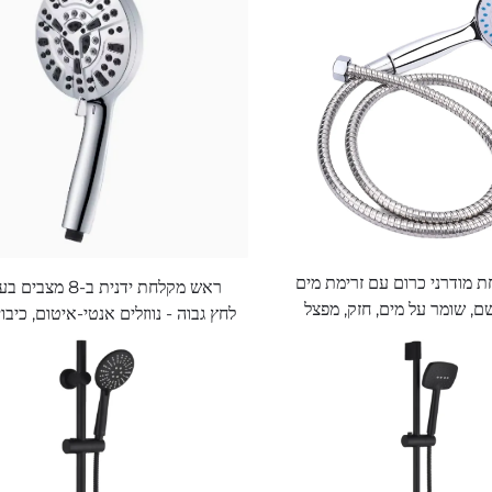
 מודרני כרום עם זרימת מים
ראש מקלחת ידנית ב-8 מצב
, שומר על מים, חזק, מפצל
לחץ גבוה - נווזלים אנטי-איטום, כיבוי
ופלסטיק, ראש מקלחת ידני
לניקוי אמבטיה, ריצפה וחיות מחמד, צ
למפגש אמבטיה
נירוסטה ארוך במ
תומכים לקיר ותקרה