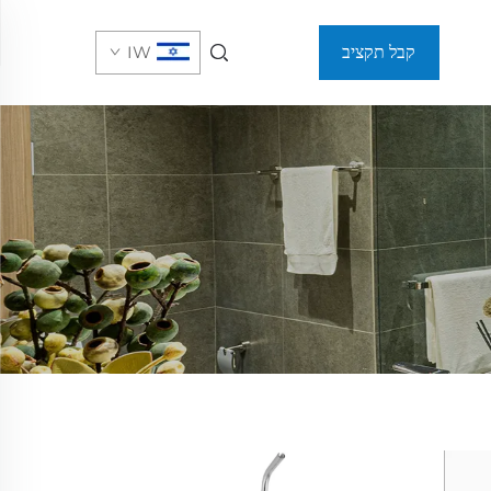
קבל תקציב
IW