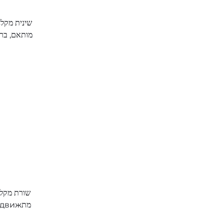
מותאם, ברז
שורת מקלח
ומקלח