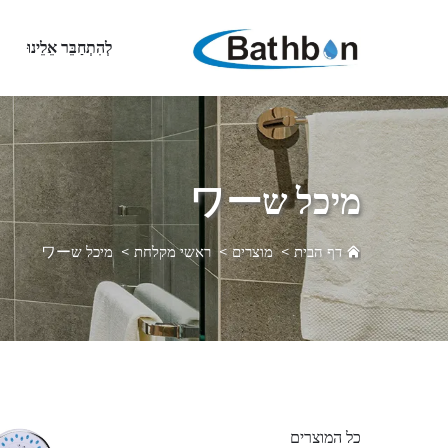
לְהִתְחַבֵּר אֵלֵינוּ
מיכל שワー
דף הבית
>
מוצרים
>
ראשי מקלחת
>
מיכל שワー
כל המוצרים