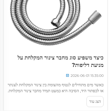
כיצד משפיע סוג מחבר צינור המקלחת על
מניעת דליפות?
2026-06-01 15:35:00
כאשר מים מתחילים לנטוף מהצומת בין צינור המקלחת לצנתר
או לכפתור היד, הסיבה היא כמעט תמיד מחבר צינור המקלחת.
רבים מהקונים ממקדים את תשומת לבם בגוף הצינור עצמו —
הצג עוד
באורכו, בריכוכו או במערכת החיסוי שלו — אך...