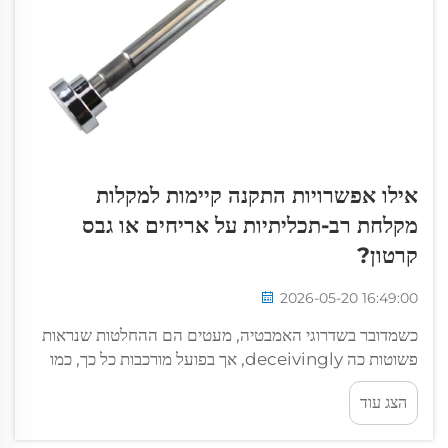
אילו אפשרויות התקנה קיימות למקלות
מקלחת רב-תכליתיות על אריחים או גבס
קרטון?
2026-05-20 16:49:00
כשמדובר בשדרוגי האמבטיה, מעטים הם ההחלטות שנראות
פשוטות כה deceivingly, אך בפועל מורכבות כל כך, כמו
בחירת אופן ההתקנה של מקלחת המקלחת שלכם. מקלות
הצג עוד
מקלחת רב-תכליתיות הפכו לפתרון נפוץ לבעלי בתים
ולמשכירם כאחד, ומציעות את הגמישות...