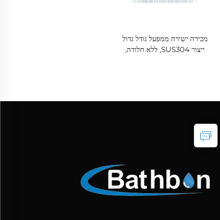
מכירה ישירה ממפעל גודל גדול
ייצור SUS304, ללא חלודה,
נווזלים משיליקון, ראש מקלחת
גשם ממתכת לרוגעיות מפוארת בא
파트먼ט או מלון