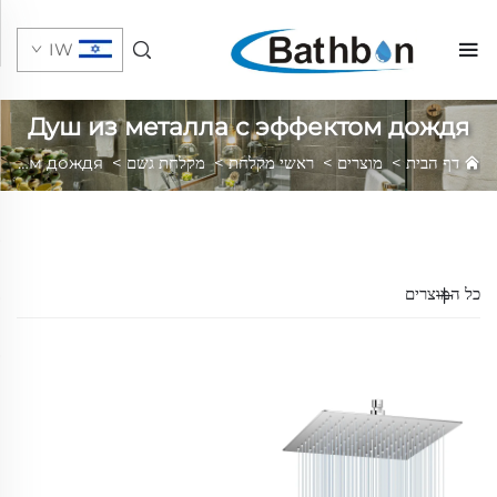
IW
Душ из металла с эффектом дождя
דף הבית
>
מוצרים
>
ראשי מקלחת
>
מקלחת גשם
>
Душ из металла с эффектом дождя
כל המוצרים