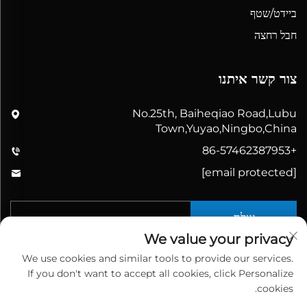
ביידט/שטף
חבל רחצה
צור קשר איתנו
No.25th, Baiheqiao Road,Lubu
Town,Yuyao,Ningbo,China
+86-57462387953
[email protected]
שלח
We value your privacy
We use cookies and similar tools to provide our services.
If you don't want to accept all cookies, click Personalize
cookies.