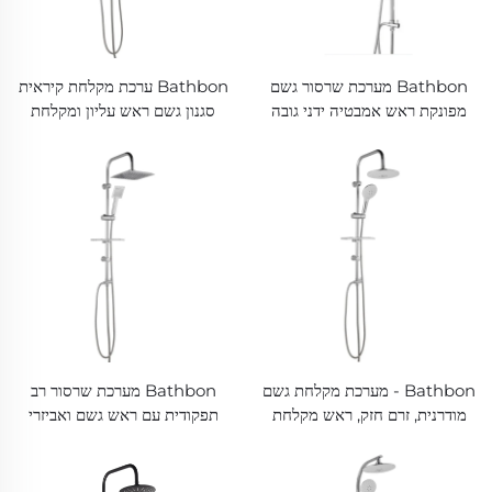
Bathbon מערכת שרסור גשם
Bathbon ערכת מקלחת קיראית
מפונקת ראש אמבטיה ידני גובה
סגנון גשם ראש עליון ומקלחת
ניתן להתאמה מראה כרומה
ידנית צינור מפעל משלוחים ישיר
מכירת מפעלים ישירה מכר
ערך מצוין
wholesale
Bathbon - מערכת מקלחת גשם
Bathbon מערכת שרסור רב
מודרנית, זרם חזק, ראש מקלחת
תפקודית עם ראש גשם ואביזרי
נייד וספרייר עליון, מחיר מפעל,
חיבור ראש אמבטיה ידני מכירת
איכות מובטחת
מפעלים במכירה מצריכה עלות
נמוכה