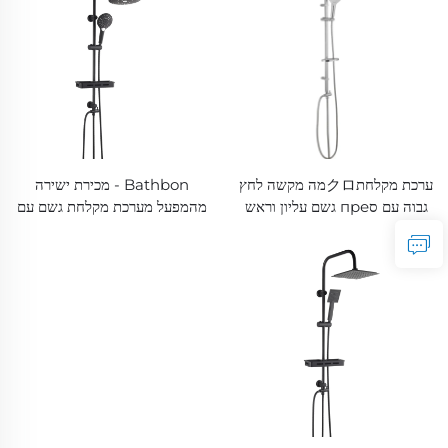
ערכת מקלחתクロמה מקשה לחץ
Bathbon - מכירת ישירה
גבוה עם סпре גשם עליון וראש
מהמפעל מערכת מקלחת גשם עם
מקלחת נייד, מחיר מפעל, איכות
מקשה לחץ גבוה, סпреابل
טובה, מחיר נמוך
התאמה, מוט החלקה ניתן
להתאמה, מחירWholeale זול