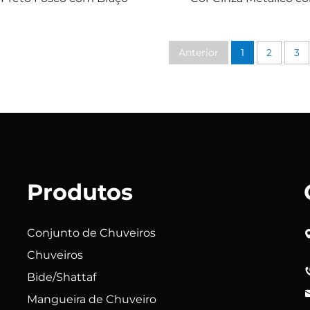
Deslizante Cromo Livre
Deslizante Ajustáv
Mangueira Removível e
Chuveiro de Mão B
huveiro de Mão Bathbon
Anterior
1
2
3
Produtos
Conjunto de Chuveiros
Chuveiros
Bide/Shattaf
Mangueira de Chuveiro