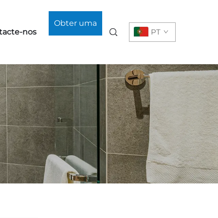
Obter uma
tacte-nos
PT
Cotação