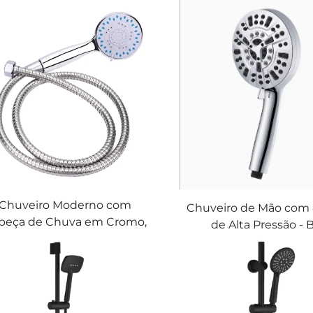
Chuveiro Moderno com
Chuveiro de Mão com
beça de Chuva em Cromo,
de Alta Pressão - 
onomia de Água Potente,
Antientupimento, L
aída de Água Fina em Aço
com Alta Pressão In
noxidável com Diversão de
para Limpeza de Ban
ástico, Bica de Chuveiro de
Azulejo e Animai
 para Torneira de Banheiro
Estimação, Mangueir