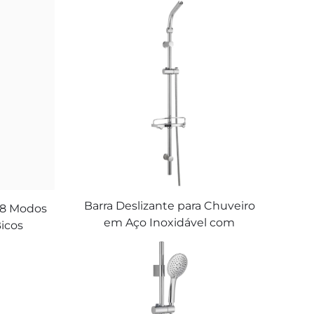
Barra Deslizante para Chuveiro
 8 Modos
em Aço Inoxidável com
Bicos
Ângulo Ajustável com Bandeja
avagem
para Sabonete e Mangueira de
tegrada
Chuveiro 1,5 m
heira,
s de
a de Aço