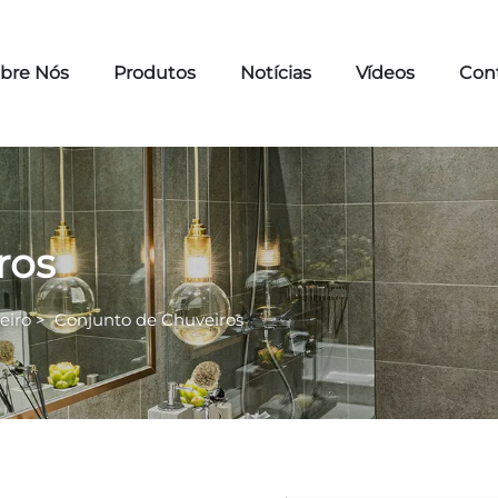
bre Nós
Produtos
Notícias
Vídeos
Con
ros
eiro
>
Conjunto de Chuveiros