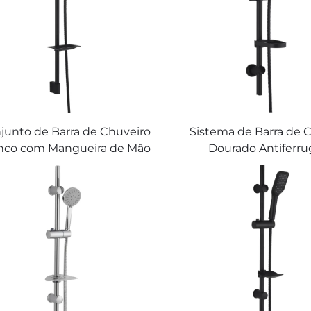
Inoxidável Extra Lon
Pés, Suportes de Par
Teto
junto de Barra de Chuveiro
Sistema de Barra de 
nco com Mangueira de Mão
Dourado Antiferr
Instalação Fácil Sem
Mangueira Flexível C
erfuração Yuyao Bathbon
Chuva Yuyao Bat