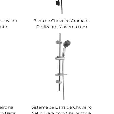
Escovado
Barra de Chuveiro Cromada
ante
Deslizante Moderna com
legadas
Acabamento Fosco Mangueira
Yuyao
Removível Yuyao Bathbon
eiro na
Sistema de Barra de Chuveiro
om Barra
Satin Black com Chuveiro de