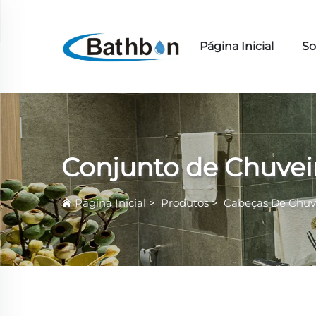
Página Inicial
So
Conjunto de Chuvei
Página Inicial
>
Produtos
>
Cabeças De Chuv