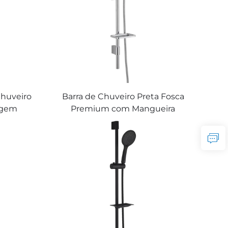
ga de 6
ede e de
Chuveiro
Barra de Chuveiro Preta Fosca
ugem
Premium com Mangueira
abeça de
Ergonômica de Mão
hbon
Deslizante Yuyao Bathbon