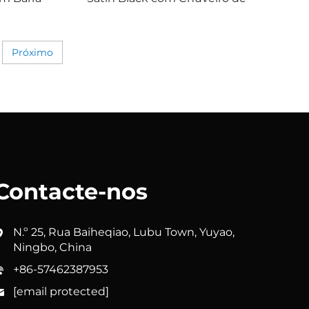
el e
Mão e Mangueira Flexível
athbon
Bathbon
Próximo
Contacte-nos
N.º 25, Rua Baiheqiao, Lubu Town, Yuyao,
Ningbo, China
+86-57462387953
[email protected]