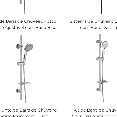
 de Barra de Chuveiro Fosco
Sistema de Chuveiro 
to Ajustável com Barra Bico
com Barra Desliz
Borracha Mangueira de Mão
Mangueira de 60 Po
Yuyao Bathbon
Antienrolamento 
Bathbon
junto de Barra de Chuveiro
Kit de Barra de Chuv
Preto Fosco com Braço
Cor Cinza Metálico c