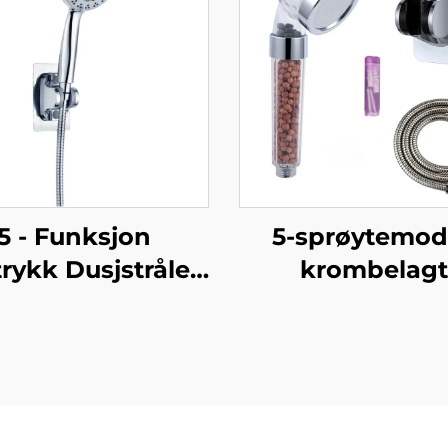
5 - Funksjon
5-sprøytemod
rykk Dusjstråle -
krombelagt
ant Design, 1.5M
filterdusjhode 
llslange, Enkel -
ABS-material
nsing, Ingen -
dusjhode med fi
oring Selvfast
for ren og frisk 
hesive Bracket
håndholdt og f