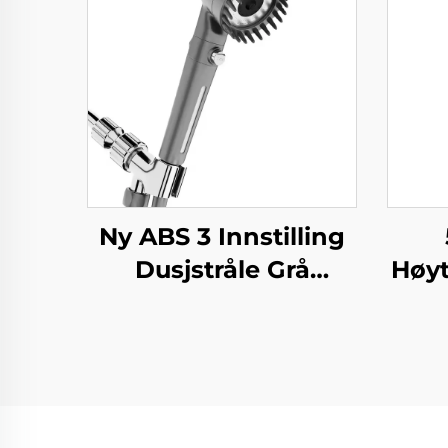
Ny ABS 3 Innstilling
Dusjstråle Grå
Høyt
Økende Trykk PP
Eleg
Filtrering med
Meta
Stoppknapp,
Re
Limhoder og
B
Dusjslang
Ad