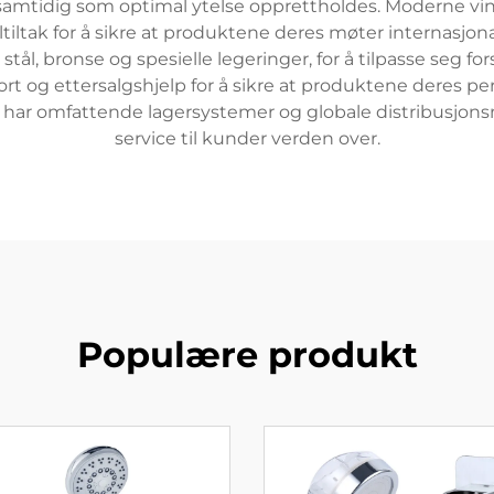
 samtidig som optimal ytelse opprettholdes. Moderne vi
iltak for å sikre at produktene deres møter internasjona
t stål, bronse og spesielle legeringer, for å tilpasse seg fo
port og ettersalgshjelp for å sikre at produktene deres
har omfattende lagersystemer og globale distribusjonsnet
service til kunder verden over.
Populære produkt