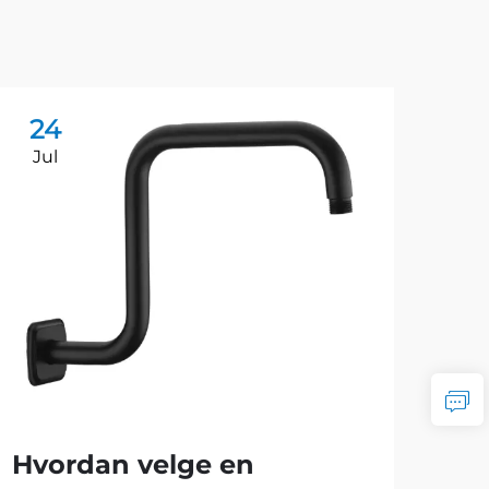
24
2
Jul
Ju
Hvordan velge en