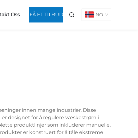
takt Oss
FÅ ET TILBUD
NO
lløsninger innen mange industrier. Disse
m er designet for å regulere væskestrøm i
plette produktlinjer som inkluderer manuelle,
rodukter er konstruert for å tåle ekstreme