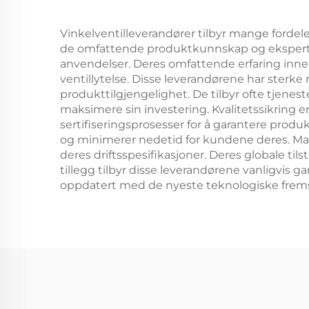
Vinkelventilleverandører tilbyr mange fordel
de omfattende produktkunnskap og ekspertis
anvendelser. Deres omfattende erfaring innen 
ventillytelse. Disse leverandørene har sterke
produkttilgjengelighet. De tilbyr ofte tjenes
maksimere sin investering. Kvalitetssikring 
sertifiseringsprosesser for å garantere prod
og minimerer nedetid for kundene deres. Mang
deres driftsspesifikasjoner. Deres globale til
tillegg tilbyr disse leverandørene vanligvis g
oppdatert med de nyeste teknologiske fremskr