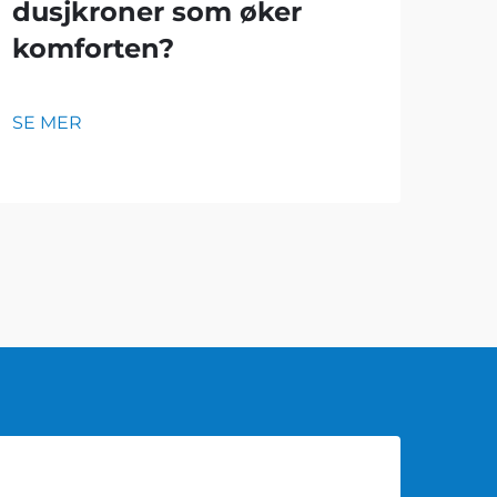
dusjkroner som øker
Hv
komforten?
du
SE MER
SE 