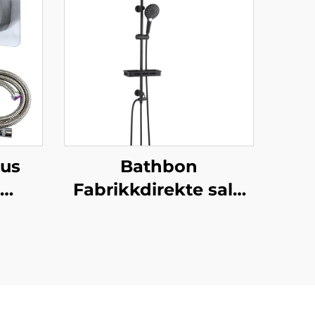
us
Bathbon
Fabrikkdirekte salg
- ny
Regnbad System
e,
Høyt Trykk
lter
Håndholdt Sprøyte
dusj,
Justerbar Løpebjelke
ast
Engros Lav Pris