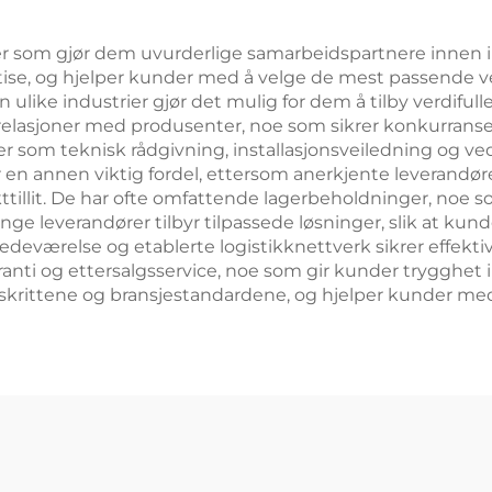
valg tilgjenge
er som gjør dem uvurderlige samarbeidspartnere innen ind
e, og hjelper kunder med å velge de mest passende vent
ulike industrier gjør det mulig for dem å tilby verdifulle
 relasjoner med produsenter, noe som sikrer konkurransed
ter som teknisk rådgivning, installasjonsveiledning og 
er en annen viktig fordel, ettersom anerkjente leverandø
ukttillit. De har ofte omfattende lagerbeholdninger, noe
e leverandører tilbyr tilpassede løsninger, slik at kun
stedeværelse og etablerte logistikknettverk sikrer effekti
aranti og ettersalgsservice, noe som gir kunder trygghet i
ittene og bransjestandardene, og hjelper kunder med å s