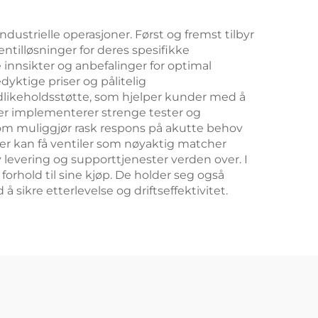
lig
ustrielle operasjoner. Først og fremst tilbyr
illøsninger for deres spesifikke
 innsikter og anbefalinger for optimal
yktige priser og pålitelig
vedlikeholdsstøtte, som hjelper kunder med å
rer implementerer strenge tester og
 som muliggjør rask respons på akutte behov
der kan få ventiler som nøyaktig matcher
v levering og supporttjenester verden over. I
 forhold til sine kjøp. De holder seg også
ikre etterlevelse og driftseffektivitet.