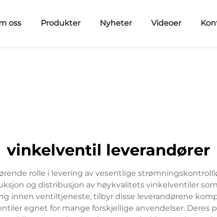
m oss
Produkter
Nyheter
Videoer
Kon
vinkelventil leverandører
jørende rolle i levering av vesentlige strømningskontrol
ksjon og distribusjon av høykvalitets vinkelventiler so
ng innen ventiltjeneste, tilbyr disse leverandørene kom
tiler egnet for mange forskjellige anvendelser. Deres p