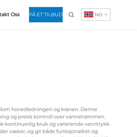
takt Oss
FÅ ET TILBUD
NO
mellom hovedledningen og kranen. Denne
ng og presis kontroll over vannstrømmen.
åle kontinuerlig bruk og varierende vanntrykk.
nder vasker, og gir både funksjonalitet og