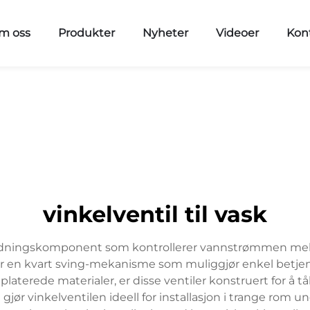
m oss
Produkter
Nyheter
Videoer
Kon
vinkelventil til vask
 rørledningskomponent som kontrollerer vannstrømmen 
en kvart sving-mekanisme som muliggjør enkel betjeni
platerede materialer, er disse ventiler konstruert for å t
jør vinkelventilen ideell for installasjon i trange rom u