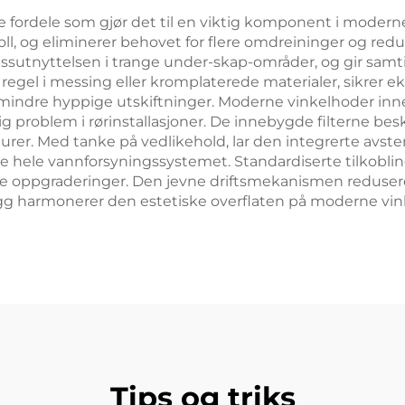
 fordele som gjør det til en viktig komponent i moderne 
l, og eliminerer behovet for flere omdreininger og red
utnyttelsen i trange under-skap-områder, og gir samtidi
regel i messing eller kromplaterede materialer, sikrer
og mindre hyppige utskiftninger. Moderne vinkelhoder i
nlig problem i rørinstallasjoner. De innebygde filterne b
turer. Med tanke på vedlikehold, lar den integrerte avst
rre hele vannforsyningssystemet. Standardiserte tilkoblin
dige oppgraderinger. Den jevne driftsmekanismen redus
llegg harmonerer den estetiske overflaten på moderne v
Tips og triks