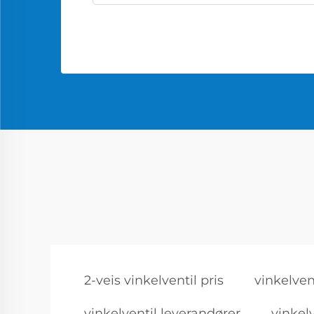
2-veis vinkelventil pris
vinkelvent
vinkelventil leverandører
vinkelv