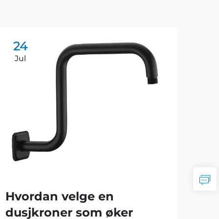
24
2
Jul
Ju
Hvordan velge en
dusjkroner som øker
Hv