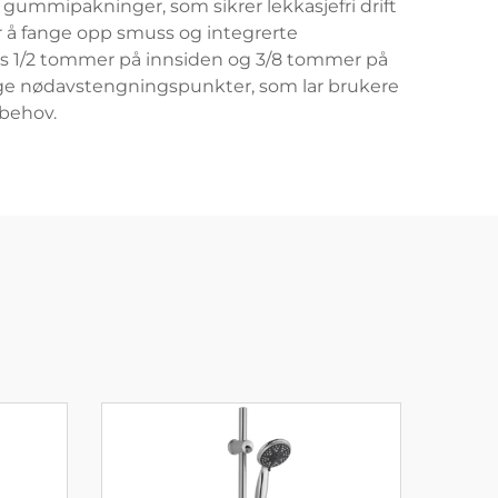
 gummipakninger, som sikrer lekkasjefri drift
or å fange opp smuss og integrerte
vis 1/2 tommer på innsiden og 3/8 tommer på
ktige nødavstengningspunkter, som lar brukere
sbehov.