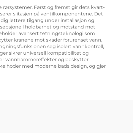
rørsystemer. Først og fremst gir dets kvart-
userer slitasjen på ventilkomponentene. Det
g lettere tilgang under installasjon og
 eksepsjonell holdbarhet og motstand mot
nneholder avansert tetningsteknologi som
eskytter kranene mot skader forurenset vann,
engningsfunksjonen seg isolert vannkontroll,
ger sikrer universell kompatibilitet og
erer vannhammereffekter og beskytter
inkelhoder med moderne bads design, og gjør