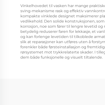
limvinkeljusterbar
Vinkelhovedet til vasken har mange praktiske
sving-mekanisme rask og effektiv vannkontrol
holder
kompakte vinklede designet maksimerer plass
vedlikehold. Den solide konstruksjonen, som 
korrosjon, noe som fører til lengre levetid 
betydelig reduserer faren for lekkasje, et va
og kan forlenge levetiden til tilkoblede arma
slik at reparasjoner kan utføres uten å forsty
forenkler både førsteinstallasjon og fremti
rørsystemet mot trykkrelaterte skader. I ti
dem både funksjonelle og visuelt tiltalende.