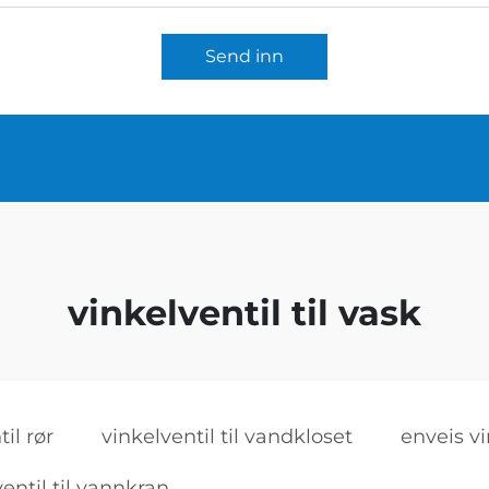
Send inn
vinkelventil til vask
il rør
vinkelventil til vandkloset
enveis vi
entil til vannkran