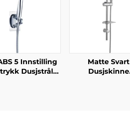
ABS 5 Innstilling
Matte Svart
trykk Dusjstråle
Dusjskinne
ektroplatering
Løpebjelke m
tra Tykk Varig
Svart Dusjslang
Silicone Anti
Hånddusj Bat
keringsdusjstråler
 Enkel Rensning