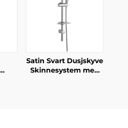
Satin Svart Dusjskyve
Skinnesystem med
ed
Håndholdt Dusjhode
e og
og Fleksibel Slange
hbon
Bathbon