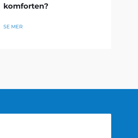
komforten?
fl
sl
SE MER
SE 