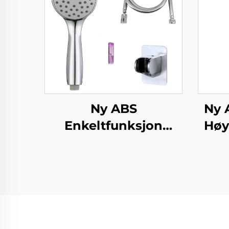
Ny ABS
Ny 
Enkeltfunksjon
Høy
Dusjhode med
El
kromfærdiggjørelse
Ul
silikonnåler med
super myk anti-
Blok
vridende PVC
for
dusjslange og sterk