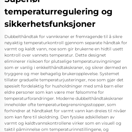
temperaturregulering og
sikkerhetsfunksjoner
Dubbelthåndtak for vannkraner er fremragende til å sikre
nøyaktig temperaturkontroll gjennom separate håndtak for
varmt og kaldt vann, noe som gir brukerne en hidtil usett
kontroll over vannets temperatur. Dette designet
eliminerer risikoen for plutselige temperatursvingninger
som er vanlig i enkkelthåndtakskraner, og sikrer dermed en
tryggere og mer behagelig brukeropplevelse. Systemet
tillater graduelle temperaturjusteringer, noe som gjør det
spesielt fordelaktig for husholdninger med små barn eller
eldre personer som kan være mer følsomme for
temperaturforandringer. Moderne dubbelthåndtakskraner
inneholder ofte temperaturbegrensningsstopper, som
forhindrer at håndtaket for varmt vann kan dreies til nivåer
som kan føre til skoldning. Den fysiske adskillelsen av
varmt og kaldtvannskontrollene virker som en visuell og
taktil påminnelse om temperaturinnstillingene, og