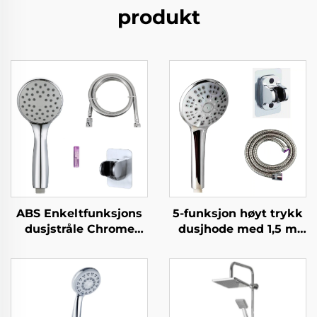
produkt
ABS Enkeltfunksjons
5-funksjon høyt trykk
dusjstråle Chrome
dusjhode med 1,5 m
fargeleggning Silicone
metallslange lett å
stråler Lett rengjøring
rengjøre ingen boring
Nytt materiale
selvlimt
Miljøvennlig Tidslang
vippejusterbar holder
varighet