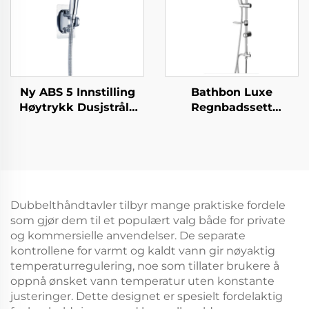
Ny ABS 5 Innstilling
Bathbon Luxe
Høytrykk Dusjstråle
Regnbadssett
Elektroplatering Ultra
Håndholdt Dusj
Tykk Varig Silicone
Justerbar Høyde
Anti
Kromutseende
Blokkeringsdusjstråler
Fabrikkdirekte Engros
for Enkel Rensning
Dubbelthåndtavler tilbyr mange praktiske fordele
som gjør dem til et populært valg både for private
og kommersielle anvendelser. De separate
kontrollene for varmt og kaldt vann gir nøyaktig
temperaturregulering, noe som tillater brukere å
oppnå ønsket vann temperatur uten konstante
justeringer. Dette designet er spesielt fordelaktig