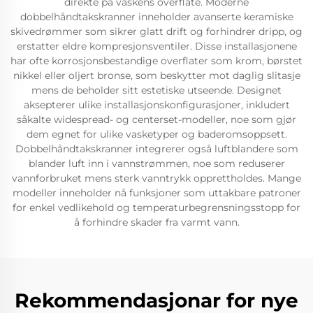
direkte på vaskens overflate. Moderne
dobbelhåndtakskranner inneholder avanserte keramiske
skivedrømmer som sikrer glatt drift og forhindrer dripp, og
erstatter eldre kompresjonsventiler. Disse installasjonene
har ofte korrosjonsbestandige overflater som krom, børstet
nikkel eller oljert bronse, som beskytter mot daglig slitasje
mens de beholder sitt estetiske utseende. Designet
aksepterer ulike installasjonskonfigurasjoner, inkludert
såkalte widespread- og centerset-modeller, noe som gjør
dem egnet for ulike vasketyper og baderomsoppsett.
Dobbelhåndtakskranner integrerer også luftblandere som
blander luft inn i vannstrømmen, noe som reduserer
vannforbruket mens sterk vanntrykk opprettholdes. Mange
modeller inneholder nå funksjoner som uttakbare patroner
for enkel vedlikehold og temperaturbegrensningsstopp for
å forhindre skader fra varmt vann.
Rekommendasjonar for nye