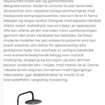
høykvalitets materialer og gjennomtenkte
designelementer. Moderne varianter bruker keramiske
skiveventiler som reduserer slitasje sammenlignet med
tradisjonelle kompresjonsventiler, noe som fører til færre
lekkasjer og lengre levetid. Designet med separate håndtak
tillater isolert vedlikehold, noe som betyr at reparasjoner
ofte kan utføres på den ene siden mens vannforsyningen
gjennom den andre håndtaket kan beholdes. De fleste
moderne modeller har patronbaserte systemer som kan
enkelt erstattes uten behov for spesialverktøy eller
profesjonell hjelp. Ytre overflater er vanligvis behandlet
med avanserte beskyttende belegg som motstår
misfarging, skrapping og korrosjon, og som dermed
bevarer utseendet selv i miljøer med intensiv bruk. Denne
robuste konstruksjonen, kombinert med tilgjengelige
reservedeler, gjør dobbelhåndtak for kravler til en
kostnadseffektiv langsiktig investering.