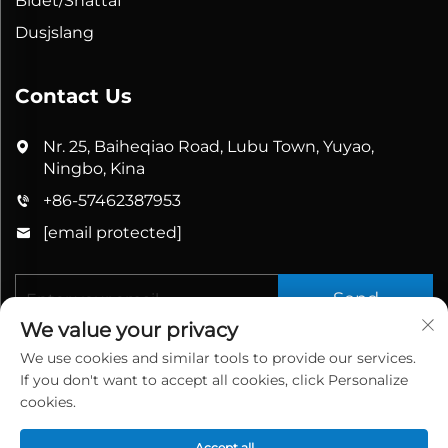
Bidet/Shattaf
Dusjslang
Contact Us
Nr. 25, Baiheqiao Road, Lubu Town, Yuyao,
Ningbo, Kina
+86-57462387953
[email protected]
Send
We value your privacy
We use cookies and similar tools to provide our services.
If you don't want to accept all cookies, click Personalize
cookies.
Accept all