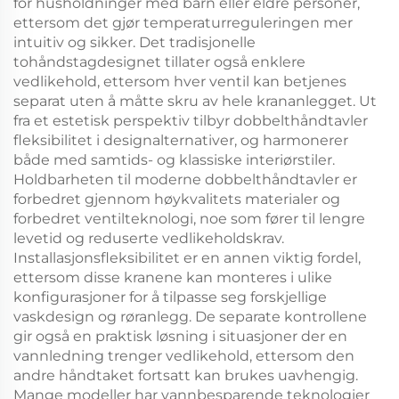
for husholdninger med barn eller eldre personer,
ettersom det gjør temperaturreguleringen mer
intuitiv og sikker. Det tradisjonelle
tohåndstagdesignet tillater også enklere
vedlikehold, ettersom hver ventil kan betjenes
separat uten å måtte skru av hele krananlegget. Ut
fra et estetisk perspektiv tilbyr dobbelthåndtavler
fleksibilitet i designalternativer, og harmonerer
både med samtids- og klassiske interiørstiler.
Holdbarheten til moderne dobbelthåndtavler er
forbedret gjennom høykvalitets materialer og
forbedret ventilteknologi, noe som fører til lengre
levetid og reduserte vedlikeholdskrav.
Installasjonsfleksibilitet er en annen viktig fordel,
ettersom disse kranene kan monteres i ulike
konfigurasjoner for å tilpasse seg forskjellige
vaskdesign og røranlegg. De separate kontrollene
gir også en praktisk løsning i situasjoner der en
vannledning trenger vedlikehold, ettersom den
andre håndtaket fortsatt kan brukes uavhengig.
Mange modeller har vannbesparende teknologier