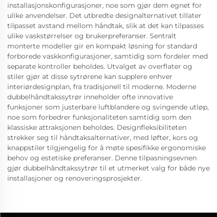
installasjonskonfigurasjoner, noe som gjør dem egnet for
ulike anvendelser. Det utbredte designalternativet tillater
tilpasset avstand mellom håndtak, slik at det kan tilpasses
ulike vaskstørrelser og brukerpreferanser. Sentralt
monterte modeller gir en kompakt løsning for standard
forborede vaskkonfigurasjoner, samtidig som fordeler med
separate kontroller beholdes. Utvalget av overflater og
stiler gjør at disse sytrørene kan supplere enhver
interiørdesignplan, fra tradisjonell til moderne. Moderne
dubbelhåndtakssytrør inneholder ofte innovative
funksjoner som justerbare luftblandere og svingende utløp,
noe som forbedrer funksjonaliteten samtidig som den
klassiske attraksjonen beholdes. Designfleksibiliteten
strekker seg til håndtaksalternativer, med løfter, kors og
knappstiler tilgjengelig for å møte spesifikke ergonomiske
behov og estetiske preferanser. Denne tilpasningsevnen
gjør dubbelhåndtakssytrør til et utmerket valg for både nye
installasjoner og renoveringsprosjekter.