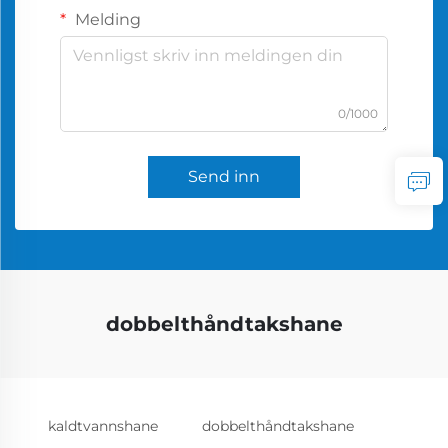
Melding
0/1000
Send inn
dobbelthåndtakshane
kaldtvannshane
dobbelthåndtakshane