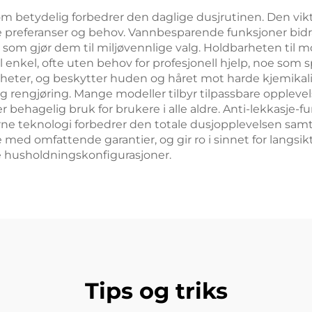
m betydelig forbedrer den daglige dusjrutinen. Den vikti
e preferanser og behov. Vannbesparende funksjoner bid
e som gjør dem til miljøvennlige valg. Holdbarheten til m
l enkel, ofte uten behov for profesjonell hjelp, noe som 
enheter, og beskytter huden og håret mot harde kjemika
rengjøring. Mange modeller tilbyr tilpassbare opplevelse
 behagelig bruk for brukere i alle aldre. Anti-lekkasje-
ne teknologi forbedrer den totale dusjopplevelsen samt
med omfattende garantier, og gir ro i sinnet for langsikt
e husholdningskonfigurasjoner.
Tips og triks