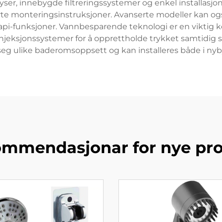
er, innebygde filtreringssystemer og enkel installasjon
erte monteringsinstruksjoner. Avanserte modeller kan o
rapi-funksjoner. Vannbesparende teknologi er en viktig
jeksjonssystemer for å opprettholde trykket samtidig 
e seg ulike baderomsoppsett og kan installeres både i nyb
mmendasjonar for nye pr