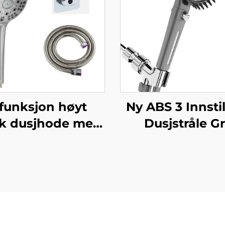
-funksjon høyt
Ny ABS 3 Innstil
kk dusjhode med
Dusjstråle G
 m metallslange
Økende Trykk
 å rengjøre ingen
Filtrering m
oring selvlimt
Stoppknapp
ippejusterbar
Limhoder o
holder
Dusjslang