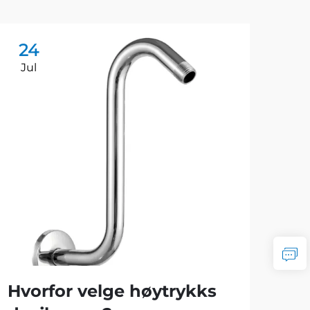
24
2
Jul
Ju
Hvorfor velge høytrykks
Hv