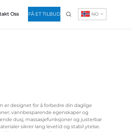
takt Oss
FÅ ET TILBUD
NO
er designet for å forbedre din daglige
sjoner, vannbesparende egenskaper og
nende dusj, massasjefunksjoner og justerbar
rialer sikrer lang levetid og stabil ytelse.