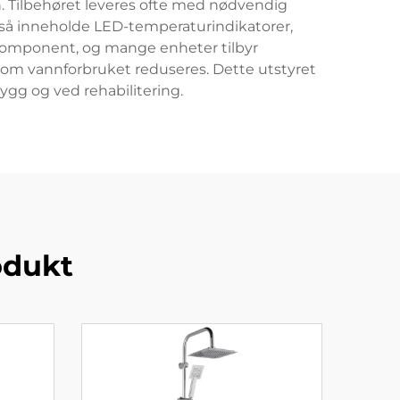
. Tilbehøret leveres ofte med nødvendig
gså inneholde LED-temperaturindikatorer,
 komponent, og mange enheter tilbyr
som vannforbruket reduseres. Dette utstyret
ygg og ved rehabilitering.
odukt