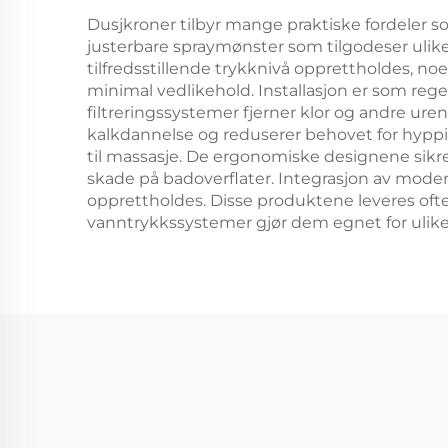
Dusjkroner tilbyr mange praktiske fordeler so
justerbare spraymønster som tilgodeser ulik
tilfredsstillende trykknivå opprettholdes, no
minimal vedlikehold. Installasjon er som rege
filtreringssystemer fjerner klor og andre ur
kalkdannelse og reduserer behovet for hyppig 
til massasje. De ergonomiske designene sikrer
skade på badoverflater. Integrasjon av moder
opprettholdes. Disse produktene leveres ofte 
vanntrykkssystemer gjør dem egnet for ulik