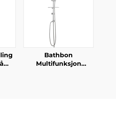
ling
Bathbon
rå
Multifunksjon
 PP
Dusjinnredningssett
ed
Regnbad Dusjhode
,
Håndholdt Slange
g
Sett Fabrikkdirekte
Engros Lav Kostnad