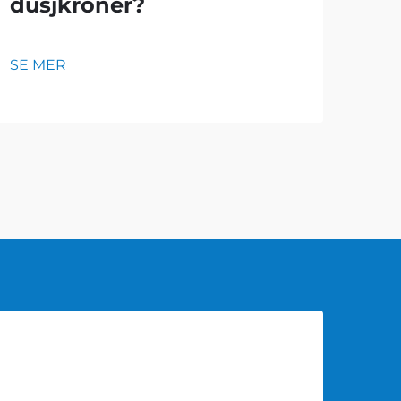
dusjkroner?
fl
sl
SE MER
SE 