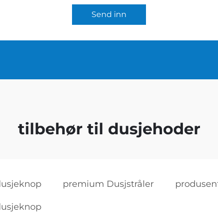
Send inn
tilbehør til dusjehoder
 dusjeknop
premium Dusjstråler
produsen
 dusjeknop