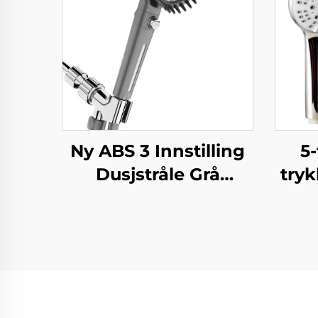
Ny ABS 3 Innstilling
5
Dusjstråle Grå
try
Økende Trykk PP
1,5
Filtrering med
lett
Stoppknapp,
b
Limhoder og
v
Dusjslang