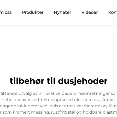
m oss
Produkter
Nyheter
Videoer
Kon
tilbehør til dusjehoder
fattende utvalg av innovative baderomsinnretninger som 
nneholder avansert teknologi som f.eks. flere dusjfunk
ngene inkluderer vanligvis alternativer for regnsky-lik
 som kromert messing, rustfritt stål og holdbare plastmate