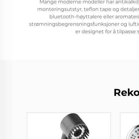
Mange moderne modeller har antikalkdys
monteringsutstyr, teflon tape og detalj
bluetooth-høyttalere eller aromate
strømningsbegrensningsfunksjoner og luftin
er designet for å tilpass
Reko