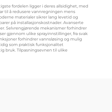
gste fordelen ligger i deres allsidighet, med
rar til å redusere vannregningen mens
oderne materialer sikrer lang levetid og
sparer på installasjonskostnader. Avanserte
lier. Selvrengjørende mekanismer forhindrer
r gjennom ulike sprayinnstillinger, fra svak
funksjoner forhindrer vannsløsing og mulig
idig som praktisk funksjonalitet
ig bruk. Tilpasningsevnen til ulike