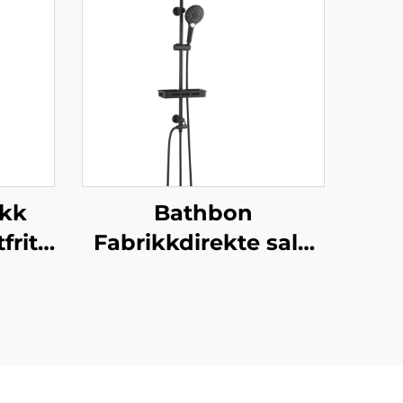
ikk
Bathbon
fritt
Fabrikkdirekte salg
lse
Regnbad System
r
Høyt Trykk
t
Håndholdt Sprøyte
atte
Justerbar Løpebjelke
tt
Engros Lav Pris