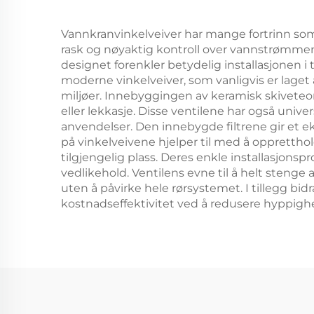
Vannkranvinkelveiver har mange fortrinn so
rask og nøyaktig kontroll over vannstrømmen,
designet forenkler betydelig installasjonen i
moderne vinkelveiver, som vanligvis er laget 
miljøer. Innebyggingen av keramisk skiveteori
eller lekkasje. Disse ventilene har også unive
anvendelser. Den innebygde filtrene gir et e
på vinkelveivene hjelper til med å opprett
tilgjengelig plass. Deres enkle installasjons
vedlikehold. Ventilens evne til å helt stenge
uten å påvirke hele rørsystemet. I tillegg bi
kostnadseffektivitet ved å redusere hyppighe