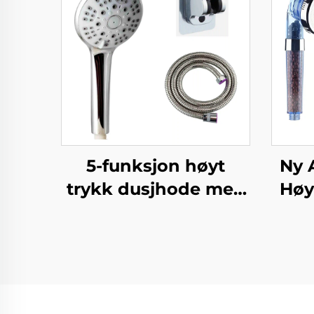
5-funksjon høyt
Ny 
trykk dusjhode med
Høy
1,5 m metallslange
El
lett å rengjøre ingen
Ul
boring selvlimt
vippejusterbar
Blok
holder
for