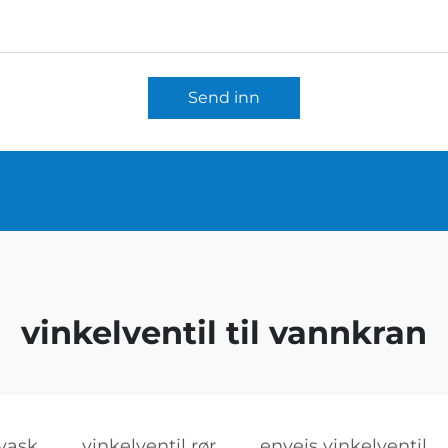
Send inn
vinkelventil til vannkran
 vask
vinkelventil rør
enveis vinkelventil