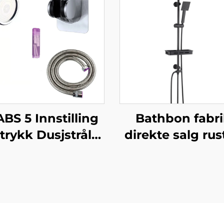
ABS 5 Innstilling
Bathbon fabr
trykk Dusjstråle
direkte salg rust
ektroplatering
stål badevære
tra Tykk Varig
dusjarmatu
Silicone Anti
veggmonter
keringsdusjstråler
komplett sett m
 Enkel Rensning
svart kranse