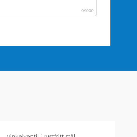
0/1000
vinkelventil i rustfritt stål