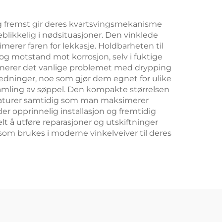
e
g fremst gir deres kvartsvingsmekanisme
blikkelig i nødsituasjoner. Den vinklede
imerer faren for lekkasje. Holdbarheten til
 og motstand mot korrosjon, selv i fuktige
liminerer det vanlige problemet med drypping
lsledninger, noe som gjør dem egnet for ulike
samling av søppel. Den kompakte størrelsen
rmaturer samtidig som man maksimerer
er opprinnelig installasjon og fremtidig
lt å utføre reparasjoner og utskiftninger
 som brukes i moderne vinkelveiver til deres