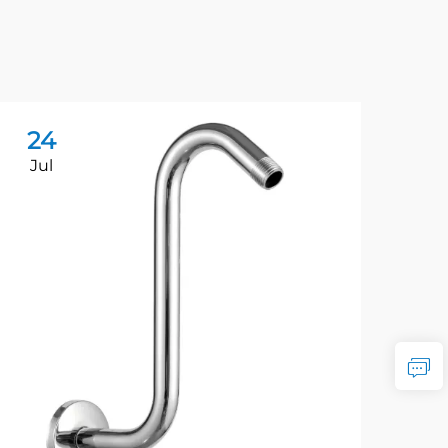
24
2
Jul
Ju