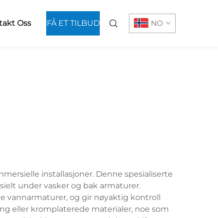
takt Oss
FÅ ET TILBUD
NO
mersielle installasjoner. Denne spesialiserte
esielt under vasker og bak armaturer.
 vannarmaturer, og gir nøyaktig kontroll
ng eller kromplaterede materialer, noe som