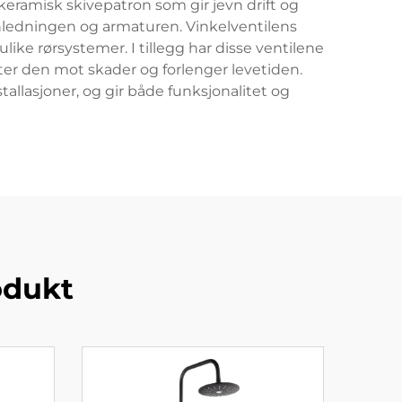
keramisk skivepatron som gir jevn drift og
nnledningen og armaturen. Vinkelventilens
ike rørsystemer. I tillegg har disse ventilene
ter den mot skader og forlenger levetiden.
allasjoner, og gir både funksjonalitet og
odukt