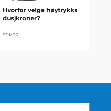
Hvorfor velge høytrykks
Hv
dusjkroner?
fl
sl
SE MER
SE 