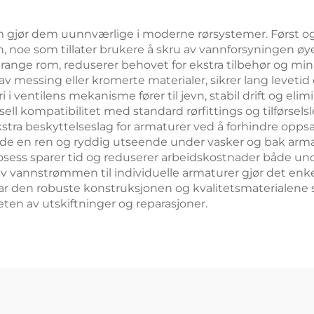
dusjsett til
badeværels
m gjør dem uunnværlige i moderne rørsystemer. Først o
 noe som tillater brukere å skru av vannforsyningen øye
 trange rom, reduserer behovet for ekstra tilbehør og min
av messing eller kromerte materialer, sikrer lang levetid
 i ventilens mekanisme fører til jevn, stabil drift og e
rsell kompatibilitet med standard rørfittings og tilførse
kstra beskyttelseslag for armaturer ved å forhindre opp
holde en ren og ryddig utseende under vasker og bak a
prosess sparer tid og reduserer arbeidskostnader både und
 av vannstrømmen til individuelle armaturer gjør det enke
drar den robuste konstruksjonen og kvalitetsmaterialene
ten av utskiftninger og reparasjoner.