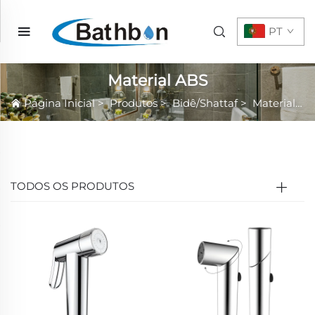
PT
Material ABS
Página Inicial
>
Produtos
>
Bidê/Shattaf
>
Material ABS
TODOS OS PRODUTOS