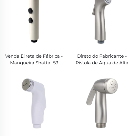
Compacto)
polegadas (Resistente à
Ferrugem)
Venda Direta de Fábrica -
Direto do Fabricante -
Mangueira Shattaf 59
Pistola de Água de Alta
polegadas | Alta Pressão
Pressão 100PSI | Shattaf
100PSI (Bico Durável, Sem
Preto Fosco com
Vazamento)
Mangueira de 59
polegadas (Fácil de
Limpar)