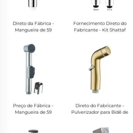
Direto da Fábrica -
Fornecimento Direto do
Mangueira de 59
Fabricante - Kit Shattaf
polegadas com Garantia
Alta Pressão 100PSI | Bidê
Contra Vazamentos | Alta
Preto Fosco com
Pressão 100PSI (Garantia
Mangueira de 59
Vitalícia contra
polegadas (Instalação
Vazamentos)
sem Ferramentas)
Preço de Fábrica -
Direto do Fabricante -
Mangueira de 59
Pulverizador para Bidê de
polegadas para Bidê
Alta Pressão 100PSI |
Muçulmano | Shattaf Alta
Fosco Preto com
Pressão 100PSI (Design
Mangueira de 59