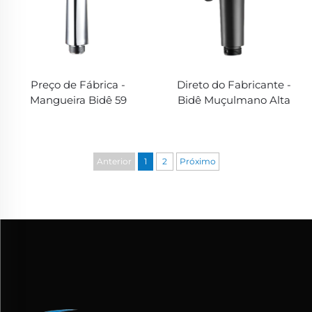
Preço de Fábrica -
Direto do Fabricante -
Mangueira Bidê 59
Bidê Muçulmano Alta
polegadas | Shattaf de
Pressão 100PSI | ABS
Alta Pressão 100PSI (Sem
Preto Fosco com
Vazamento, Resistente à
Mangueira de 150cm
Corrosão)
(Bico Duplo)
Anterior
1
2
Próximo